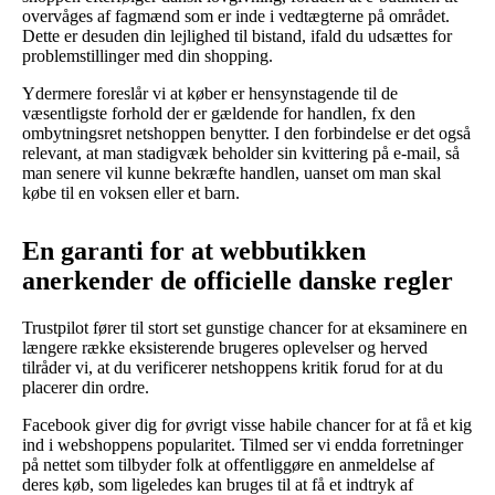
overvåges af fagmænd som er inde i vedtægterne på området.
Dette er desuden din lejlighed til bistand, ifald du udsættes for
problemstillinger med din shopping.
Ydermere foreslår vi at køber er hensynstagende til de
væsentligste forhold der er gældende for handlen, fx den
ombytningsret netshoppen benytter. I den forbindelse er det også
relevant, at man stadigvæk beholder sin kvittering på e-mail, så
man senere vil kunne bekræfte handlen, uanset om man skal
købe til en voksen eller et barn.
En garanti for at webbutikken
anerkender de officielle danske regler
Trustpilot fører til stort set gunstige chancer for at eksaminere en
længere række eksisterende brugeres oplevelser og herved
tilråder vi, at du verificerer netshoppens kritik forud for at du
placerer din ordre.
Facebook giver dig for øvrigt visse habile chancer for at få et kig
ind i webshoppens popularitet. Tilmed ser vi endda forretninger
på nettet som tilbyder folk at offentliggøre en anmeldelse af
deres køb, som ligeledes kan bruges til at få et indtryk af