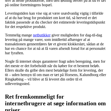
selv at hente produkterne, men den løsning beroer på at du er tæt
på online forretningens bopæl.
Leveringstiden kan vise sig at være usædvanlig vigtig i tilfælde
af at du har brug for produktet om kort tid, så herved er det
faktisk passende at du checker det estimerede leveringstidspunkt
for det respektive produkt.
Temmelig mange
netbutikker
giver muligheden for dag-til-dag
levering på mange varer, som imidlertid afhænger af at
transaktionen gennemføres før et givent klokkeslæt, sådan at de
har en chance for at nå at få varen afsendt forud for at personalet
har fyraften.
Nogle få internet shops garanterer fragt uden beregning, men for
det meste er det forbeholdt når du køber for et bestemt beløb.
Ellers skulle du gribe den mest betalelige form for levering, der
tit – uden hensyn til om man er tæt på Horsens, Kalundborg eller
Ringkøbing – vil blive at få leveret din ordre til et
udleveringssted.
Ret fremkommeligt for
internetbrugere at søge information om
priser