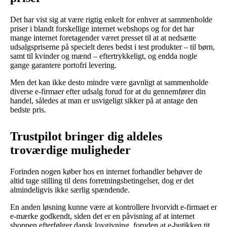
Det har vist sig at være rigtig enkelt for enhver at sammenholde
priser i blandt forskellige internet webshops og for det har
mange internet foretagender været presset til at at nedsætte
udsalgspriserne på specielt deres bedst i test produkter – til børn,
samt til kvinder og mænd – eftertrykkeligt, og endda nogle
gange garantere portofri levering.
Men det kan ikke desto mindre være gavnligt at sammenholde
diverse e-firmaer efter udsalg forud for at du gennemfører din
handel, således at man er usvigeligt sikker på at antage den
bedste pris.
Trustpilot bringer dig aldeles
troværdige muligheder
Forinden nogen køber hos en internet forhandler behøver de
altid tage stilling til dens forretningsbetingelser, dog er det
almindeligvis ikke særlig spændende.
En anden løsning kunne være at kontrollere hvorvidt e-firmaet er
e-mærke godkendt, siden det er en påvisning af at internet
shoppen efterfølger dansk lovgivning, foruden at e-butikken tit