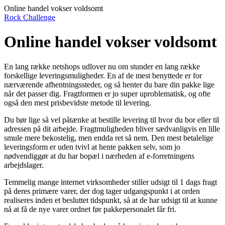
Online handel vokser voldsomt
Rock Challenge
Online handel vokser voldsomt
En lang række netshops udlover nu om stunder en lang række
forskellige leveringsmuligheder. En af de mest benyttede er for
nærværende afhentningssteder, og så henter du bare din pakke lige
når det passer dig. Fragtformen er jo super uproblematisk, og ofte
også den mest prisbevidste metode til levering.
Du bør lige så vel påtænke at bestille levering til hvor du bor eller til
adressen på dit arbejde. Fragtmuligheden bliver sædvanligvis en lille
smule mere bekostelig, men endda ret så nem. Den mest betalelige
leveringsform er uden tvivl at hente pakken selv, som jo
nødvendiggør at du har bopæl i nærheden af e-forretningens
arbejdslager.
Temmelig mange internet virksomheder stiller udsigt til 1 dags fragt
på deres primære varer, der dog tager udgangspunkt i at orden
realiseres inden et besluttet tidspunkt, så at de har udsigt til at kunne
nå at få de nye varer ordnet før pakkepersonalet får fri.