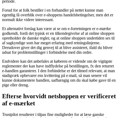
periode.
Forud for at folk bestiller i en forhandler på nettet kunne man
egentlig få overblik over e-shoppens handelsbetingelser, men det er
normalt ikke videre interessant.
Et alternativt forslag kan være at se om e-forretningen er e-mærke
godkendt, fordi det typisk er en tilkendegivelse af at online shoppen
opretholder de danske regler, og at online shoppen undertiden ses til
af sagkyndige som har meget erfaring med retningslinjerne.
Derudover giver det dig genvej til at blive assisteret, ifald du bliver
udsat for problemstillinger i forbindelse med din ordre.
Endvidere kan det anbefales at køberen er vidende om de vigtigste
reglementer der kan have indflydelse på bestillingen, fx den returret
e-handlen garanterer. I den forbindelse er det tilmed relevant, at man
stadigvæk opbevarer ens kvittering på e-mail, så man senere vil
kunne dokumentere handlen, uafhængig om du skal købe gave til en
pige eller dreng.
Efterse hvorvidt netshoppen er verificeret
af e-mærket
Trustpilot resulterer i tilpas fine muligheder for at læse ganske