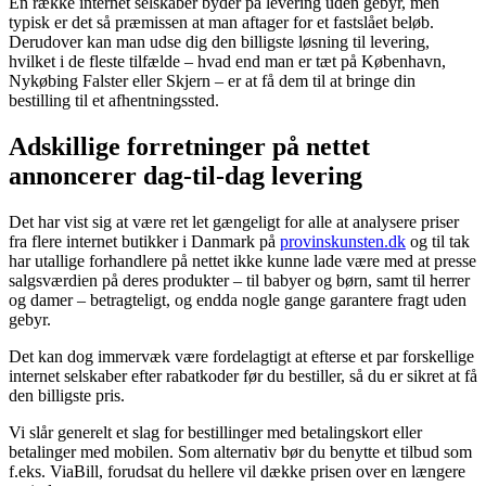
En række internet selskaber byder på levering uden gebyr, men
typisk er det så præmissen at man aftager for et fastslået beløb.
Derudover kan man udse dig den billigste løsning til levering,
hvilket i de fleste tilfælde – hvad end man er tæt på København,
Nykøbing Falster eller Skjern – er at få dem til at bringe din
bestilling til et afhentningssted.
Adskillige forretninger på nettet
annoncerer dag-til-dag levering
Det har vist sig at være ret let gængeligt for alle at analysere priser
fra flere internet butikker i Danmark på
provinskunsten.dk
og til tak
har utallige forhandlere på nettet ikke kunne lade være med at presse
salgsværdien på deres produkter – til babyer og børn, samt til herrer
og damer – betragteligt, og endda nogle gange garantere fragt uden
gebyr.
Det kan dog immervæk være fordelagtigt at efterse et par forskellige
internet selskaber efter rabatkoder før du bestiller, så du er sikret at få
den billigste pris.
Vi slår generelt et slag for bestillinger med betalingskort eller
betalinger med mobilen. Som alternativ bør du benytte et tilbud som
f.eks. ViaBill, forudsat du hellere vil dække prisen over en længere