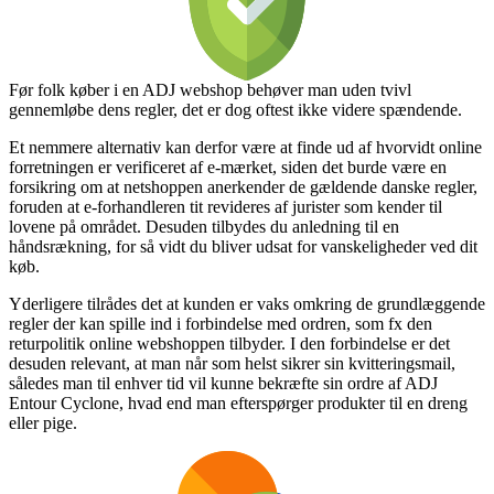
Før folk køber i en ADJ webshop behøver man uden tvivl
gennemløbe dens regler, det er dog oftest ikke videre spændende.
Et nemmere alternativ kan derfor være at finde ud af hvorvidt online
forretningen er verificeret af e-mærket, siden det burde være en
forsikring om at netshoppen anerkender de gældende danske regler,
foruden at e-forhandleren tit revideres af jurister som kender til
lovene på området. Desuden tilbydes du anledning til en
håndsrækning, for så vidt du bliver udsat for vanskeligheder ved dit
køb.
Yderligere tilrådes det at kunden er vaks omkring de grundlæggende
regler der kan spille ind i forbindelse med ordren, som fx den
returpolitik online webshoppen tilbyder. I den forbindelse er det
desuden relevant, at man når som helst sikrer sin kvitteringsmail,
således man til enhver tid vil kunne bekræfte sin ordre af ADJ
Entour Cyclone, hvad end man efterspørger produkter til en dreng
eller pige.