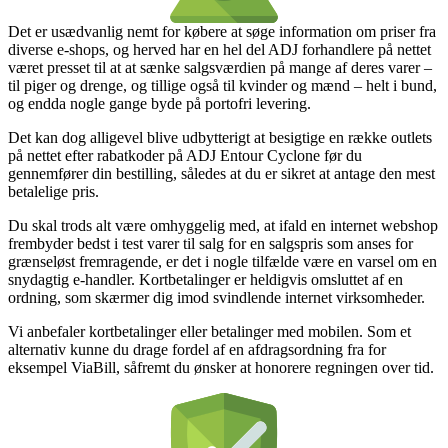
Det er usædvanlig nemt for købere at søge information om priser fra
diverse e-shops, og herved har en hel del ADJ forhandlere på nettet
været presset til at at sænke salgsværdien på mange af deres varer –
til piger og drenge, og tillige også til kvinder og mænd – helt i bund,
og endda nogle gange byde på portofri levering.
Det kan dog alligevel blive udbytterigt at besigtige en række outlets
på nettet efter rabatkoder på ADJ Entour Cyclone før du
gennemfører din bestilling, således at du er sikret at antage den mest
betalelige pris.
Du skal trods alt være omhyggelig med, at ifald en internet webshop
frembyder bedst i test varer til salg for en salgspris som anses for
grænseløst fremragende, er det i nogle tilfælde være en varsel om en
snydagtig e-handler. Kortbetalinger er heldigvis omsluttet af en
ordning, som skærmer dig imod svindlende internet virksomheder.
Vi anbefaler kortbetalinger eller betalinger med mobilen. Som et
alternativ kunne du drage fordel af en afdragsordning fra for
eksempel ViaBill, såfremt du ønsker at honorere regningen over tid.