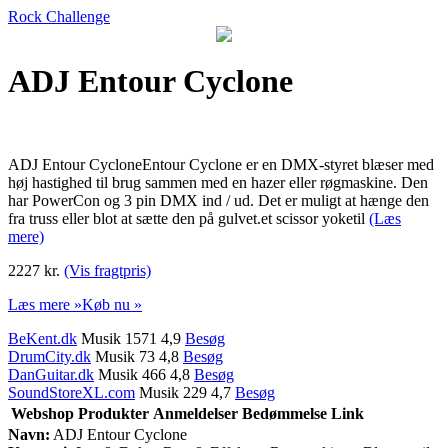
Rock Challenge
ADJ Entour Cyclone
ADJ Entour CycloneEntour Cyclone er en DMX-styret blæser med
høj hastighed til brug sammen med en hazer eller røgmaskine. Den
har PowerCon og 3 pin DMX ind / ud. Det er muligt at hænge den
fra truss eller blot at sætte den på gulvet.et scissor yoketil
(Læs
mere)
2227 kr.
(Vis fragtpris)
Læs mere »
Køb nu »
BeKent.dk
Musik 1571 4,9
Besøg
DrumCity.dk
Musik 73 4,8
Besøg
DanGuitar.dk
Musik 466 4,8
Besøg
SoundStoreXL.com
Musik 229 4,7
Besøg
Webshop
Produkter
Anmeldelser
Bedømmelse
Link
Navn:
ADJ Entour Cyclone