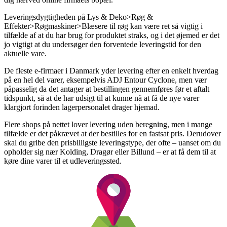
Leveringsdygtigheden på Lys & Deko>Røg &
Effekter>Røgmaskiner>Blæsere til røg kan være ret så vigtig i
tilfælde af at du har brug for produktet straks, og i det øjemed er det
jo vigtigt at du undersøger den forventede leveringstid for den
aktuelle vare.
De fleste e-firmaer i Danmark yder levering efter en enkelt hverdag
på en hel del varer, eksempelvis ADJ Entour Cyclone, men vær
påpasselig da det antager at bestillingen gennemføres før et aftalt
tidspunkt, så at de har udsigt til at kunne nå at få de nye varer
klargjort forinden lagerpersonalet drager hjemad.
Flere shops på nettet lover levering uden beregning, men i mange
tilfælde er det påkrævet at der bestilles for en fastsat pris. Derudover
skal du gribe den prisbilligste leveringstype, der ofte – uanset om du
opholder sig nær Kolding, Dragør eller Billund – er at få dem til at
køre dine varer til et udleveringssted.