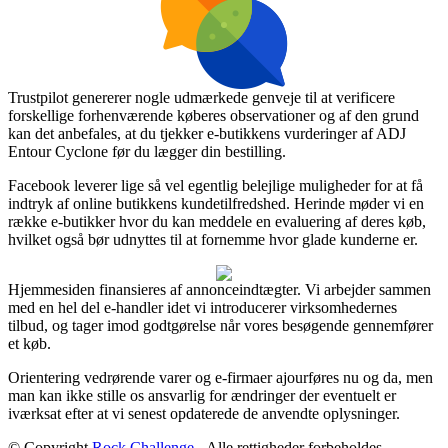
Trustpilot genererer nogle udmærkede genveje til at verificere
forskellige forhenværende køberes observationer og af den grund
kan det anbefales, at du tjekker e-butikkens vurderinger af ADJ
Entour Cyclone før du lægger din bestilling.
Facebook leverer lige så vel egentlig belejlige muligheder for at få
indtryk af online butikkens kundetilfredshed. Herinde møder vi en
række e-butikker hvor du kan meddele en evaluering af deres køb,
hvilket også bør udnyttes til at fornemme hvor glade kunderne er.
Hjemmesiden finansieres af annonceindtægter. Vi arbejder sammen
med en hel del e-handler idet vi introducerer virksomhedernes
tilbud, og tager imod godtgørelse når vores besøgende gennemfører
et køb.
Orientering vedrørende varer og e-firmaer ajourføres nu og da, men
man kan ikke stille os ansvarlig for ændringer der eventuelt er
iværksat efter at vi senest opdaterede de anvendte oplysninger.
© Copyright
Rock Challenge
- Alle rettigheder forbeholdes -