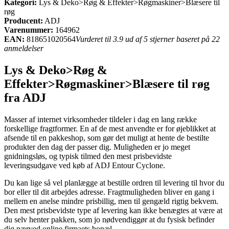
Kategori:
Lys & Deko>Røg & Effekter>Røgmaskiner>Blæsere til
røg
Producent:
ADJ
Varenummer:
164962
EAN:
818651020564
Vurderet til 3.9 ud af 5 stjerner baseret på 22
anmeldelser
Lys & Deko>Røg &
Effekter>Røgmaskiner>Blæsere til røg
fra ADJ
Masser af internet virksomheder tildeler i dag en lang række
forskellige fragtformer. En af de mest anvendte er for øjeblikket at
afsende til en pakkeshop, som gør det muligt at hente de bestilte
produkter den dag der passer dig. Muligheden er jo meget
gnidningsløs, og typisk tilmed den mest prisbevidste
leveringsudgave ved køb af ADJ Entour Cyclone.
Du kan lige så vel planlægge at bestille ordren til levering til hvor du
bor eller til dit arbejdes adresse. Fragtmuligheden bliver en gang i
mellem en anelse mindre prisbillig, men til gengæld rigtig bekvem.
Den mest prisbevidste type af levering kan ikke benægtes at være at
du selv henter pakken, som jo nødvendiggør at du fysisk befinder
dig nærved online firmaets bopæl.