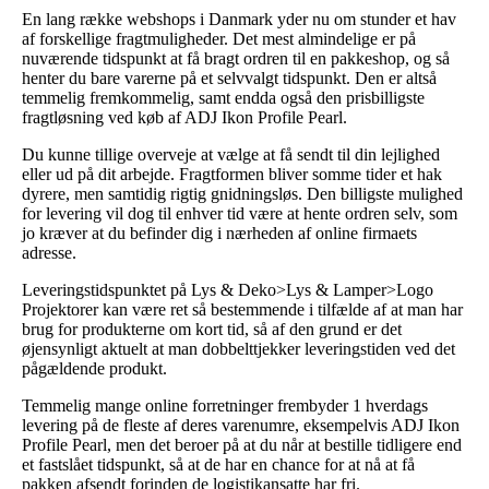
En lang række webshops i Danmark yder nu om stunder et hav
af forskellige fragtmuligheder. Det mest almindelige er på
nuværende tidspunkt at få bragt ordren til en pakkeshop, og så
henter du bare varerne på et selvvalgt tidspunkt. Den er altså
temmelig fremkommelig, samt endda også den prisbilligste
fragtløsning ved køb af ADJ Ikon Profile Pearl.
Du kunne tillige overveje at vælge at få sendt til din lejlighed
eller ud på dit arbejde. Fragtformen bliver somme tider et hak
dyrere, men samtidig rigtig gnidningsløs. Den billigste mulighed
for levering vil dog til enhver tid være at hente ordren selv, som
jo kræver at du befinder dig i nærheden af online firmaets
adresse.
Leveringstidspunktet på Lys & Deko>Lys & Lamper>Logo
Projektorer kan være ret så bestemmende i tilfælde af at man har
brug for produkterne om kort tid, så af den grund er det
øjensynligt aktuelt at man dobbelttjekker leveringstiden ved det
pågældende produkt.
Temmelig mange online forretninger frembyder 1 hverdags
levering på de fleste af deres varenumre, eksempelvis ADJ Ikon
Profile Pearl, men det beroer på at du når at bestille tidligere end
et fastslået tidspunkt, så at de har en chance for at nå at få
pakken afsendt forinden de logistikansatte har fri.