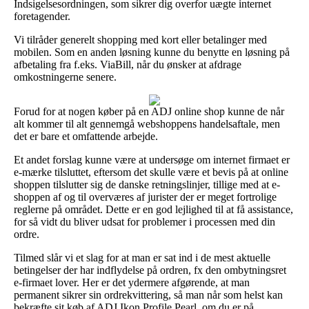
Indsigelsesordningen, som sikrer dig overfor uægte internet
foretagender.
Vi tilråder generelt shopping med kort eller betalinger med
mobilen. Som en anden løsning kunne du benytte en løsning på
afbetaling fra f.eks. ViaBill, når du ønsker at afdrage
omkostningerne senere.
Forud for at nogen køber på en ADJ online shop kunne de når
alt kommer til alt gennemgå webshoppens handelsaftale, men
det er bare et omfattende arbejde.
Et andet forslag kunne være at undersøge om internet firmaet er
e-mærke tilsluttet, eftersom det skulle være et bevis på at online
shoppen tilslutter sig de danske retningslinjer, tillige med at e-
shoppen af og til overværes af jurister der er meget fortrolige
reglerne på området. Dette er en god lejlighed til at få assistance,
for så vidt du bliver udsat for problemer i processen med din
ordre.
Tilmed slår vi et slag for at man er sat ind i de mest aktuelle
betingelser der har indflydelse på ordren, fx den ombytningsret
e-firmaet lover. Her er det ydermere afgørende, at man
permanent sikrer sin ordrekvittering, så man når som helst kan
bekræfte sit køb af ADJ Ikon Profile Pearl, om du er på