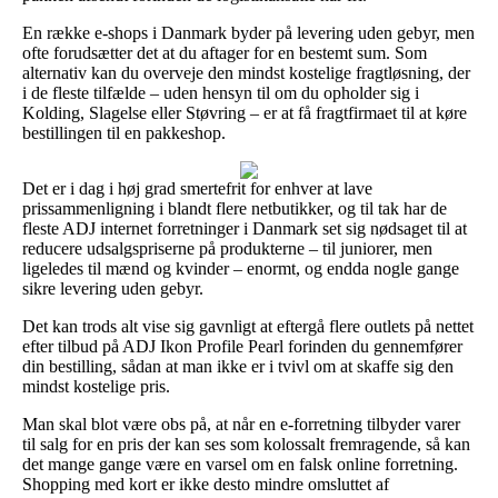
En række e-shops i Danmark byder på levering uden gebyr, men
ofte forudsætter det at du aftager for en bestemt sum. Som
alternativ kan du overveje den mindst kostelige fragtløsning, der
i de fleste tilfælde – uden hensyn til om du opholder sig i
Kolding, Slagelse eller Støvring – er at få fragtfirmaet til at køre
bestillingen til en pakkeshop.
Det er i dag i høj grad smertefrit for enhver at lave
prissammenligning i blandt flere netbutikker, og til tak har de
fleste ADJ internet forretninger i Danmark set sig nødsaget til at
reducere udsalgspriserne på produkterne – til juniorer, men
ligeledes til mænd og kvinder – enormt, og endda nogle gange
sikre levering uden gebyr.
Det kan trods alt vise sig gavnligt at eftergå flere outlets på nettet
efter tilbud på ADJ Ikon Profile Pearl forinden du gennemfører
din bestilling, sådan at man ikke er i tvivl om at skaffe sig den
mindst kostelige pris.
Man skal blot være obs på, at når en e-forretning tilbyder varer
til salg for en pris der kan ses som kolossalt fremragende, så kan
det mange gange være en varsel om en falsk online forretning.
Shopping med kort er ikke desto mindre omsluttet af