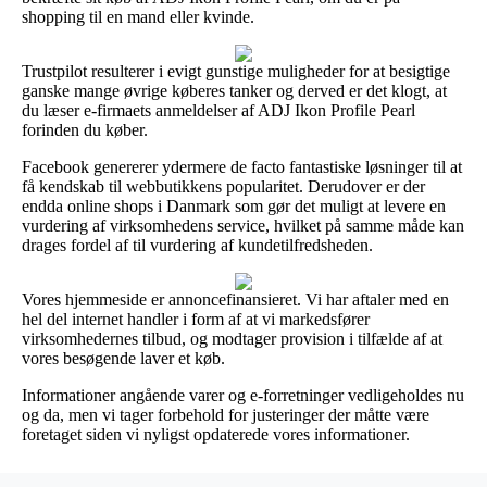
shopping til en mand eller kvinde.
Trustpilot resulterer i evigt gunstige muligheder for at besigtige
ganske mange øvrige køberes tanker og derved er det klogt, at
du læser e-firmaets anmeldelser af ADJ Ikon Profile Pearl
forinden du køber.
Facebook genererer ydermere de facto fantastiske løsninger til at
få kendskab til webbutikkens popularitet. Derudover er der
endda online shops i Danmark som gør det muligt at levere en
vurdering af virksomhedens service, hvilket på samme måde kan
drages fordel af til vurdering af kundetilfredsheden.
Vores hjemmeside er annoncefinansieret. Vi har aftaler med en
hel del internet handler i form af at vi markedsfører
virksomhedernes tilbud, og modtager provision i tilfælde af at
vores besøgende laver et køb.
Informationer angående varer og e-forretninger vedligeholdes nu
og da, men vi tager forbehold for justeringer der måtte være
foretaget siden vi nyligst opdaterede vores informationer.