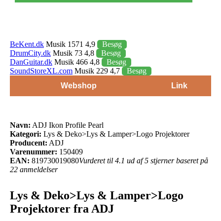
BeKent.dk
Musik 1571 4,9
Besøg
DrumCity.dk
Musik 73 4,8
Besøg
DanGuitar.dk
Musik 466 4,8
Besøg
SoundStoreXL.com
Musik 229 4,7
Besøg
Webshop
Link
Navn:
ADJ Ikon Profile Pearl
Kategori:
Lys & Deko>Lys & Lamper>Logo Projektorer
Producent:
ADJ
Varenummer:
150409
EAN:
819730019080
Vurderet til 4.1 ud af 5 stjerner baseret på
22 anmeldelser
Lys & Deko>Lys & Lamper>Logo
Projektorer fra ADJ