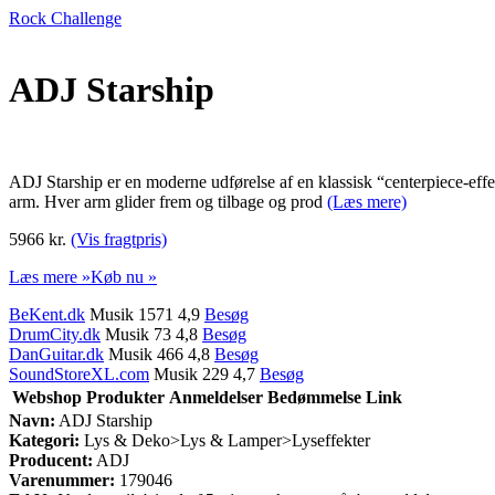
Rock Challenge
ADJ Starship
ADJ Starship er en moderne udførelse af en klassisk “centerpiece-effe
arm. Hver arm glider frem og tilbage og prod
(Læs mere)
5966 kr.
(Vis fragtpris)
Læs mere »
Køb nu »
BeKent.dk
Musik 1571 4,9
Besøg
DrumCity.dk
Musik 73 4,8
Besøg
DanGuitar.dk
Musik 466 4,8
Besøg
SoundStoreXL.com
Musik 229 4,7
Besøg
Webshop
Produkter
Anmeldelser
Bedømmelse
Link
Navn:
ADJ Starship
Kategori:
Lys & Deko>Lys & Lamper>Lyseffekter
Producent:
ADJ
Varenummer:
179046