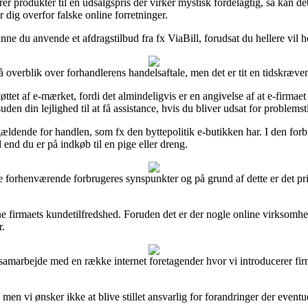
 produkter til en udsalgspris der virker mystisk fordelagtig, så kan de
r dig overfor falske online forretninger.
nne du anvende et afdragstilbud fra fx ViaBill, forudsat du hellere vil
å overblik over forhandlerens handelsaftale, men det er tit en tidskræv
ttet af e-mærket, fordi det almindeligvis er en angivelse af at e-firmaet 
den din lejlighed til at få assistance, hvis du bliver udsat for problemst
gældende for handlen, som fx den byttepolitik e-butikken har. I den forbi
end du er på indkøb til en pige eller dreng.
ruppe forhenværende forbrugeres synspunkter og på grund af dette er det 
line firmaets kundetilfredshed. Foruden det er der nogle online virksomh
r.
samarbejde med en række internet foretagender hvor vi introducerer firm
en vi ønsker ikke at blive stillet ansvarlig for forandringer der eventue