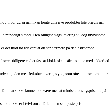
eshop, hvor du så nemt kan hente dine nye produkter lige præcis når
 ualmindeligt simpel. Den billigste slags levering vil dog utvivlsomt
r det fuldt ud relevant at du ser nærmere på den estimerede
liseres tidligere end et fastsat klokkeslæt, således at de med sikkerhed
n udvælge den mest letkøbte leveringstype, som ofte – uanset om du er
ler i Danmark ikke kunne lade være med at mindske udsalgspriserne på
t du ikke er i tvivl om at få fat i den skarpeste pris.