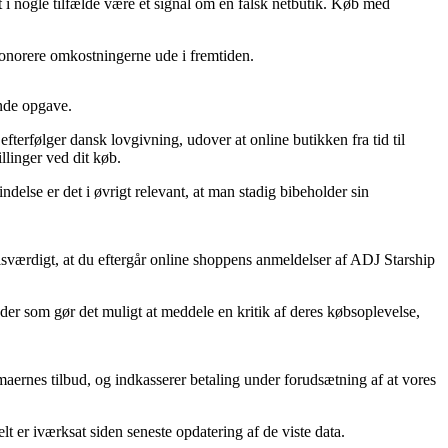
t i nogle tilfælde være et signal om en falsk netbutik. Køb med
 honorere omkostningerne ude i fremtiden.
ende opgave.
efterfølger dansk lovgivning, udover at online butikken fra tid til
illinger ved dit køb.
ndelse er det i øvrigt relevant, at man stadig bibeholder sin
prisværdigt, at du eftergår online shoppens anmeldelser af ADJ Starship
eder som gør det muligt at meddele en kritik af deres købsoplevelse,
aernes tilbud, og indkasserer betaling under forudsætning af at vores
lt er iværksat siden seneste opdatering af de viste data.