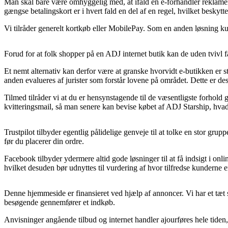
Man skal bare være omhyggelig med, at ifald en e-forhandler reklamerer
gængse betalingskort er i hvert fald en del af en regel, hvilket beskytte
Vi tilråder generelt kortkøb eller MobilePay. Som en anden løsning ku
Forud for at folk shopper på en ADJ internet butik kan de uden tvivl f
Et nemt alternativ kan derfor være at granske hvorvidt e-butikken er stø
anden evalueres af jurister som forstår lovene på området. Dette er desu
Tilmed tilråder vi at du er hensynstagende til de væsentligste forhold 
kvitteringsmail, så man senere kan bevise købet af ADJ Starship, hvad 
Trustpilot tilbyder egentlig pålidelige genveje til at tolke en stor g
før du placerer din ordre.
Facebook tilbyder ydermere altid gode løsninger til at få indsigt i on
hvilket desuden bør udnyttes til vurdering af hvor tilfredse kunderne e
Denne hjemmeside er finansieret ved hjælp af annoncer. Vi har et tæt 
besøgende gennemfører et indkøb.
Anvisninger angående tilbud og internet handler ajourføres hele tiden, m