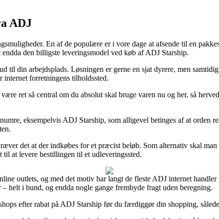
ra ADJ
ingsmuligheder. En af de populære er i vore dage at afsende til en pakk
tit endda den billigste leveringsmodel ved køb af ADJ Starship.
ud til din arbejdsplads. Løsningen er gerne en sjat dyrere, men samtidig
internet forretningens tilholdssted.
 ret så central om du absolut skal bruge varen nu og her, så herved e
enumre, eksempelvis ADJ Starship, som alligevel betinges af at orden rea
ten.
fkræver det at der indkøbes for et præcist beløb. Som alternativ skal ma
il at levere bestillingen til et udleveringssted.
online outlets, og med det motiv har langt de fleste ADJ internet hand
mer – helt i bund, og endda nogle gange frembyde fragt uden beregning.
hops efter rabat på ADJ Starship før du færdiggør din shopping, således a