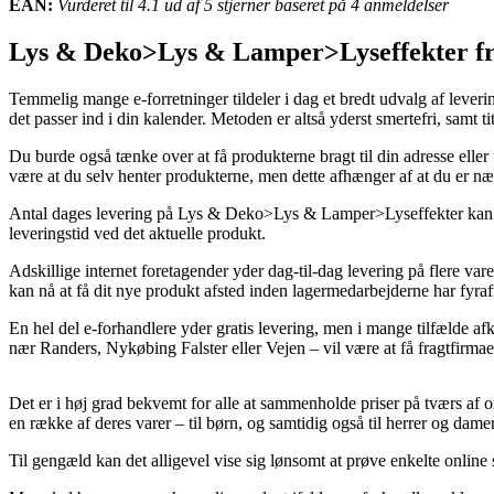
EAN:
Vurderet til 4.1 ud af 5 stjerner baseret på 4 anmeldelser
Lys & Deko>Lys & Lamper>Lyseffekter f
Temmelig mange e-forretninger tildeler i dag et bredt udvalg af lever
det passer ind i din kalender. Metoden er altså yderst smertefri, samt 
Du burde også tænke over at få produkterne bragt til din adresse eller 
være at du selv henter produkterne, men dette afhænger af at du er nær 
Antal dages levering på Lys & Deko>Lys & Lamper>Lyseffekter kan være
leveringstid ved det aktuelle produkt.
Adskillige internet foretagender yder dag-til-dag levering på flere var
kan nå at få dit nye produkt afsted inden lagermedarbejderne har fyraf
En hel del e-forhandlere yder gratis levering, men i mange tilfælde a
nær Randers, Nykøbing Falster eller Vejen – vil være at få fragtfirmaet t
Det er i høj grad bekvemt for alle at sammenholde priser på tværs af 
en række af deres varer – til børn, og samtidig også til herrer og da
Til gengæld kan det alligevel vise sig lønsomt at prøve enkelte online s