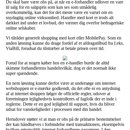
Du skal bare være obs på, at når en e-forhandler udlover en vare
til salg for en salgspris som kan ses som umådelig
overkommelig, kan det for det meste være en varsel om en
snydagtig online virksomhed. Handler med kort er trods alt
dækket ind under et lovbud, der værner dig overfor bedrageriske
online selskaber.
Vi tilråder generelt shopping med kort eller MobilePay. Som en
anden løsning kunne du drage fordel af et afdragstilbud fra f.eks.
ViaBill, forudsat du tilstræber at betale prisen over tid.
Forud for at nogen køber hos en e-handler burde de altid
skimme forhandlerens handelsvilkår, dog er det normalt ikke
super spændende.
En nem løsning kunne derfor være at undersøge om internet
webshoppen er e-mærke godkendt, da det ofte er en antydning
af at internet shoppen følger de officielle regler, udover at
forretningen lejlighedsvis kontrolleres af fagfolk der er inde i
reglerne. Dette er en god lejlighed til support, hvis du bliver
udsat for vanskeligheder i processen med din handel.
Herudover støtter vi at man er obs på de primære bestemmelser
der kan håndhæves i forbindelse med transaktionen, eksempelvis
hvilken returpolitik internet forhandleren garanterer. I den