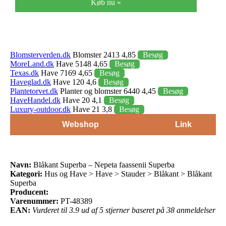
Køb nu »
Blomsterverden.dk
Blomster 2413 4,85
Besøg
MoreLand.dk
Have 5148 4,65
Besøg
Texas.dk
Have 7169 4,65
Besøg
Haveglad.dk
Have 120 4,6
Besøg
Plantetorvet.dk
Planter og blomster 6440 4,45
Besøg
HaveHandel.dk
Have 20 4,1
Besøg
Luxury-outdoor.dk
Have 21 3,8
Besøg
Webshop
Link
Navn:
Blåkant Superba – Nepeta faassenii Superba
Kategori:
Hus og Have > Have > Stauder > Blåkant > Blåkant
Superba
Producent:
Varenummer:
PT-48389
EAN:
Vurderet til 3.9 ud af 5 stjerner baseret på 38 anmeldelser