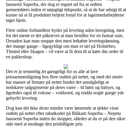
faassenii Superba, der dog er regnet ud fra at ordren
gennemføres inden et nøjagtigt tidspunkt, så at de har udsigt til at
kunne nå at få produktet betjent forud for at lagermedarbejderne
tager hjem.
Flere online forhandlere byder på levering uden beregning, men
for det meste er det påkrævet at man bestiller for en fastsat sum.
Desuden kan man snuppe den mest letkøbte leveringsløsning,
der mange gange – ligegyldigt om man er tæt på Holstebro,
Thisted eller Skagen – vil være at få dem til at køre din ordre til
en pakkeshop.
Det er jo temmelig let gængeligt for os alle at lave
prissammenligning hos flere outlets på nettet, og med det motiv
har masser af firmaer på nettet fundet det uundgåeligt at
nedskære salgspriserne på deres varer – til børn og babyer, og
ligeledes også til voksne – voldsomt, og endda nogle gange yde
gebyrfri levering.
Dog kan det ikke desto mindre være lønnende at tjekke visse
outlets på nettet efter rabatkoder på Blåkant Superba – Nepeta
faassenii Superba inden du shopper, således at du er på den sikre
side med at modtage den prisbilligste pris.