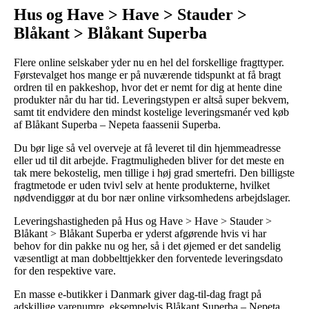
Hus og Have > Have > Stauder >
Blåkant > Blåkant Superba
Flere online selskaber yder nu en hel del forskellige fragttyper.
Førstevalget hos mange er på nuværende tidspunkt at få bragt
ordren til en pakkeshop, hvor det er nemt for dig at hente dine
produkter når du har tid. Leveringstypen er altså super bekvem,
samt tit endvidere den mindst kostelige leveringsmanér ved køb
af Blåkant Superba – Nepeta faassenii Superba.
Du bør lige så vel overveje at få leveret til din hjemmeadresse
eller ud til dit arbejde. Fragtmuligheden bliver for det meste en
tak mere bekostelig, men tillige i høj grad smertefri. Den billigste
fragtmetode er uden tvivl selv at hente produkterne, hvilket
nødvendiggør at du bor nær online virksomhedens arbejdslager.
Leveringshastigheden på Hus og Have > Have > Stauder >
Blåkant > Blåkant Superba er yderst afgørende hvis vi har
behov for din pakke nu og her, så i det øjemed er det sandelig
væsentligt at man dobbelttjekker den forventede leveringsdato
for den respektive vare.
En masse e-butikker i Danmark giver dag-til-dag fragt på
adskillige varenumre, eksempelvis Blåkant Superba – Nepeta