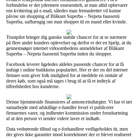
forbindelse er det ydermere essesentielt, at man altid opbevarer
ens kvittering på e-mail, således man fremadrettet vil kunne
påvise sin shopping af Blåkant Superba – Nepeta faassenii
Superba, uafhængig om man shopper til en mand eller kvinde.
Trustpilot bringer dig ganske stabile chancer for at se nærmere
på flere andre kunders oplevelser og derfor er det en hjælp, at du
gennemsøger internet virksomhedens anmeldelser af Blåkant
Superba – Nepeta faassenii Superba inden du shopper.
Facebook leverer ligeledes aldeles passende chancer for at få
indsigt i online butikkens popularitet. Her er der en del internet
firmaer som giver folk mulighed for at meddele en omtale af
deres køb, som også må tages i brug til at få et indtryk af
tilfredsheden hos kunderne.
Denne hjemmeside finansieres af annonceindtægter. Vi har et tæt
samarbejde med adskillige e-handler hvori vi publicerer
firmaernes varer, og indhenter kommission under forudsætning
af at den person vi sender videre laver et indkøb.
Data vedrørende tilbud og e-forhandlere vedligeholdes tit, men
der gives ikke garantier imod korrektioner der er blevet realiseret