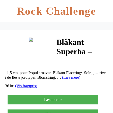
Rock Challenge
Blåkant
Superba –
Nepeta
faassenii
11,5 cm. potte Populærnavn: Blåkant Placering: Solrigt – trives
Superba
i de fleste jordtyper. Blomstring: …
(Læs mere)
36 kr.
(Vis fragtpris)
Læs mere »