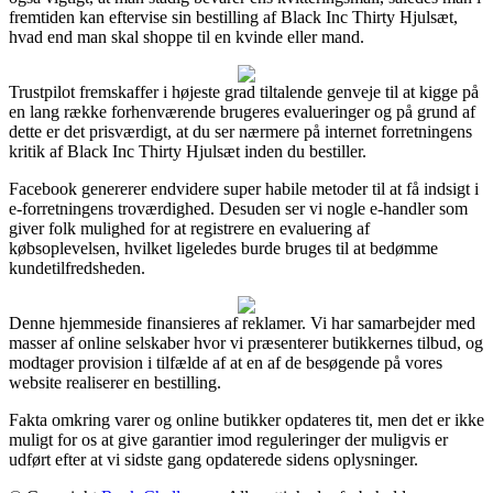
fremtiden kan eftervise sin bestilling af Black Inc Thirty Hjulsæt,
hvad end man skal shoppe til en kvinde eller mand.
Trustpilot fremskaffer i højeste grad tiltalende genveje til at kigge på
en lang række forhenværende brugeres evalueringer og på grund af
dette er det prisværdigt, at du ser nærmere på internet forretningens
kritik af Black Inc Thirty Hjulsæt inden du bestiller.
Facebook genererer endvidere super habile metoder til at få indsigt i
e-forretningens troværdighed. Desuden ser vi nogle e-handler som
giver folk mulighed for at registrere en evaluering af
købsoplevelsen, hvilket ligeledes burde bruges til at bedømme
kundetilfredsheden.
Denne hjemmeside finansieres af reklamer. Vi har samarbejder med
masser af online selskaber hvor vi præsenterer butikkernes tilbud, og
modtager provision i tilfælde af at en af de besøgende på vores
website realiserer en bestilling.
Fakta omkring varer og online butikker opdateres tit, men det er ikke
muligt for os at give garantier imod reguleringer der muligvis er
udført efter at vi sidste gang opdaterede sidens oplysninger.