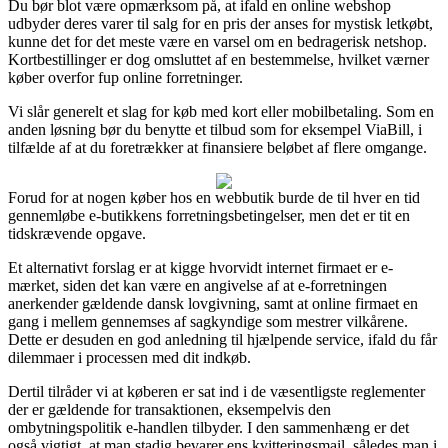
Du bør blot være opmærksom på, at ifald en online webshop
udbyder deres varer til salg for en pris der anses for mystisk letkøbt,
kunne det for det meste være en varsel om en bedragerisk netshop.
Kortbestillinger er dog omsluttet af en bestemmelse, hvilket værner
køber overfor fup online forretninger.
Vi slår generelt et slag for køb med kort eller mobilbetaling. Som en
anden løsning bør du benytte et tilbud som for eksempel ViaBill, i
tilfælde af at du foretrækker at finansiere beløbet af flere omgange.
Forud for at nogen køber hos en webbutik burde de til hver en tid
gennemløbe e-butikkens forretningsbetingelser, men det er tit en
tidskrævende opgave.
Et alternativt forslag er at kigge hvorvidt internet firmaet er e-
mærket, siden det kan være en angivelse af at e-forretningen
anerkender gældende dansk lovgivning, samt at online firmaet en
gang i mellem gennemses af sagkyndige som mestrer vilkårene.
Dette er desuden en god anledning til hjælpende service, ifald du får
dilemmaer i processen med dit indkøb.
Dertil tilråder vi at køberen er sat ind i de væsentligste reglementer
der er gældende for transaktionen, eksempelvis den
ombytningspolitik e-handlen tilbyder. I den sammenhæng er det
også vigtigt, at man stadig bevarer ens kvitteringsmail, således man i