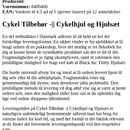
Producent:
Varenummer:
8400406
EAN:
Vurderet til 4.5 ud af 5 stjerner baseret på 12 anmeldelser
Cykel Tilbehør -|| Cykelhjul og Hjulsæt
En del netbutikker i Danmark udlover til alt held en hel del
forskellige leveringsformer. En sikker vinder er for øjeblikket at få
bragt ordren til en pakkeshop, hvor det nemlig er ret fleksibelt for
dig at kunne hente de nyindkøbte produkter når der er tid til det.
Fragtmuligheden er jo rigtig ukompliceret, samt tit ydermere den
prisbilligste mulighed for fragt ved køb af Black Inc Thirty Hjulsæt.
Du burde omvendt afveje for og imod at få ordren leveret hjem til
dig selv eller til din arbejdsplads. Fragtmetoden viser sig
gennemsnitligt lidt dyrere, men derudover ultra problemfri. Den
prisbilligste metode til levering vil dog altid vise sig at være at hente
ordren selv, men den mulighed stiller krav om at du opholder dig
lige ved online shoppens tilholdssted.
Leveringstiden på Cykel Tilbehør -|| Cykelhjul og Hjulsæt er
naturligvis ualmindeligt bestemmende såfremt man har brug for
varerne inden for kort tid, og med det formål er det faktisk relevant
at du finder det forventede leveringstidspunkt ved den respektive
vare.