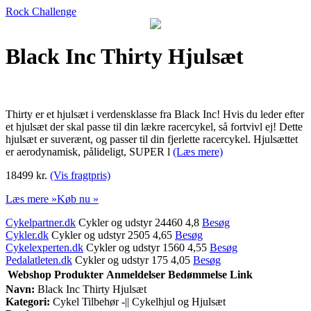
Rock Challenge
Black Inc Thirty Hjulsæt
Thirty er et hjulsæt i verdensklasse fra Black Inc! Hvis du leder efter
et hjulsæt der skal passe til din lækre racercykel, så fortvivl ej! Dette
hjulsæt er suverænt, og passer til din fjerlette racercykel. Hjulsættet
er aerodynamisk, pålideligt, SUPER l
(Læs mere)
18499 kr.
(Vis fragtpris)
Læs mere »
Køb nu »
Cykelpartner.dk
Cykler og udstyr 24460 4,8
Besøg
Cykler.dk
Cykler og udstyr 2505 4,65
Besøg
Cykelexperten.dk
Cykler og udstyr 1560 4,55
Besøg
Pedalatleten.dk
Cykler og udstyr 175 4,05
Besøg
Webshop
Produkter
Anmeldelser
Bedømmelse
Link
Navn:
Black Inc Thirty Hjulsæt
Kategori:
Cykel Tilbehør -|| Cykelhjul og Hjulsæt