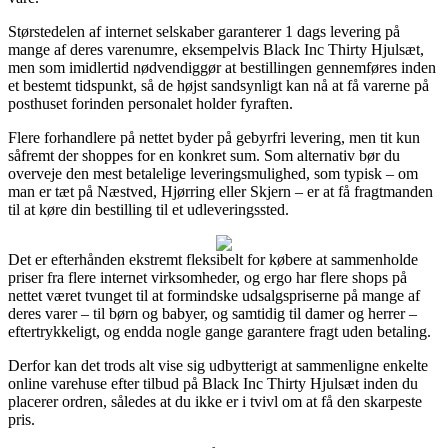
Størstedelen af internet selskaber garanterer 1 dags levering på
mange af deres varenumre, eksempelvis Black Inc Thirty Hjulsæt,
men som imidlertid nødvendiggør at bestillingen gennemføres inden
et bestemt tidspunkt, så de højst sandsynligt kan nå at få varerne på
posthuset forinden personalet holder fyraften.
Flere forhandlere på nettet byder på gebyrfri levering, men tit kun
såfremt der shoppes for en konkret sum. Som alternativ bør du
overveje den mest betalelige leveringsmulighed, som typisk – om
man er tæt på Næstved, Hjørring eller Skjern – er at få fragtmanden
til at køre din bestilling til et udleveringssted.
Det er efterhånden ekstremt fleksibelt for købere at sammenholde
priser fra flere internet virksomheder, og ergo har flere shops på
nettet været tvunget til at formindske udsalgspriserne på mange af
deres varer – til børn og babyer, og samtidig til damer og herrer –
eftertrykkeligt, og endda nogle gange garantere fragt uden betaling.
Derfor kan det trods alt vise sig udbytterigt at sammenligne enkelte
online varehuse efter tilbud på Black Inc Thirty Hjulsæt inden du
placerer ordren, således at du ikke er i tvivl om at få den skarpeste
pris.