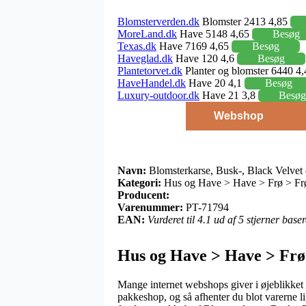
Blomsterverden.dk
Blomster 2413 4,85
MoreLand.dk
Have 5148 4,65
Besøg
Texas.dk
Have 7169 4,65
Besøg
Haveglad.dk
Have 120 4,6
Besøg
Plantetorvet.dk
Planter og blomster 6440 4
HaveHandel.dk
Have 20 4,1
Besøg
Luxury-outdoor.dk
Have 21 3,8
Besøg
Webshop
Navn:
Blomsterkarse, Busk-, Black Velvet
Kategori:
Hus og Have > Have > Frø > Frø 
Producent:
Varenummer:
PT-71794
EAN:
Vurderet til 4.1 ud af 5 stjerner bas
Hus og Have > Have > Frø 
Mange internet webshops giver i øjeblikket e
pakkeshop, og så afhenter du blot varerne l