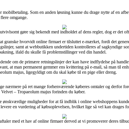
eller mobilbetaling. Som en anden løsning kunne du drage nytte af en afb
f flere omgange.
vivlsomt gøre sig bekendt med indholdet af dens regler, dog er det oft
ranske hvorvidt online firmaet er tilsluttet e-mærket, fordi det generel
ngslinjer, samt at webbutikken undertiden kontrolleres af sagkyndige s
akning, ifald du skulle få problemstillinger ved din handel.
vidende om de primære retningslinjer der kan have indflydelse på handlen
evant, at man permanent gemmer ens kvittering på e-mail, så man til en
olum majus, ligegyldigt om du skal købe til en pige eller dreng.
igge nærmere på ret mange forhenværende køberes omtaler og derfor fore
k Velvet – Tropaeolum majus forinden du køber.
ønskværdige muligheder for at få indblik i online webshoppens kundeti
evere en vurdering af købsoplevelsen, hvilket lige så vel kan drages ford
aftaler med et hav af online firmaer derved at vi promoverer deres tilbud