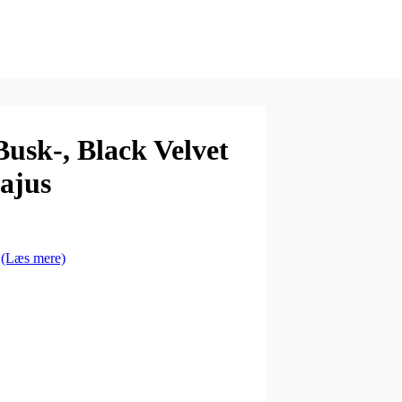
Busk-, Black Velvet
ajus
…
(Læs mere)