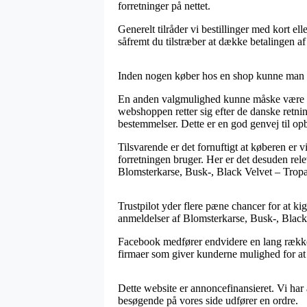
forretninger på nettet.
Generelt tilråder vi bestillinger med kort 
såfremt du tilstræber at dække betalingen a
Inden nogen køber hos en shop kunne man ut
En anden valgmulighed kunne måske være at g
webshoppen retter sig efter de danske retni
bestemmelser. Dette er en god genvej til opb
Tilsvarende er det fornuftigt at køberen er 
forretningen bruger. Her er det desuden rel
Blomsterkarse, Busk-, Black Velvet – Tropae
Trustpilot yder flere pæne chancer for at k
anmeldelser af Blomsterkarse, Busk-, Blac
Facebook medfører endvidere en lang række 
firmaer som giver kunderne mulighed for at l
Dette website er annoncefinansieret. Vi har 
besøgende på vores side udfører en ordre.