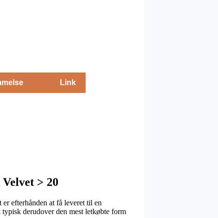
melse
Link
 Velvet > 20
r efterhånden at få leveret til en
t typisk derudover den mest letkøbte form