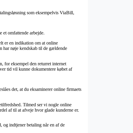
etalingsløsning som eksempelvis ViaBill,
e et omfattende arbejde.
t er en indikation om at online
om har nøje kendskab til de gældende
, for eksempel den returret internet
hver tid vil kunne dokumentere købet af
slåes det, at du eksaminerer online firmaets
lfredshed. Tilmed ser vi nogle online
el af til at afveje hvor glade kunderne er.
, og indtjener betaling når en af de