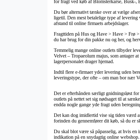
for fragt ved køb af Blomsterkarse, Busk-,
Du bør alternativt tænke over at vælge afsen
ligetil. Den mest betalelige type af leverin
afstand til online firmaets arbejdslager.
Fragttiden på Hus og Have > Have > Frø > F
du har brug for din pakke nu og her, og herv
Temmelig mange online outlets tilbyder lev
Velvet – Tropaeolum majus, som antager at der
lagerpersonalet drager hjemad.
Indtil flere e-firmaer yder levering uden ber
leveringstype, der ofte – om man bor nær Vej
Det er efterhånden særligt gnidningsløst for
outlets på nettet set sig nødsaget til at sænk
endda nogle gange yde fragt uden beregnin
Det kan dog imidlertid vise sig tiden værd 
forinden du gennemfører dit køb, så du er sk
Du skal blot være så påpasselig, at hvis en 
indikation på en snydagtig online webshop. 