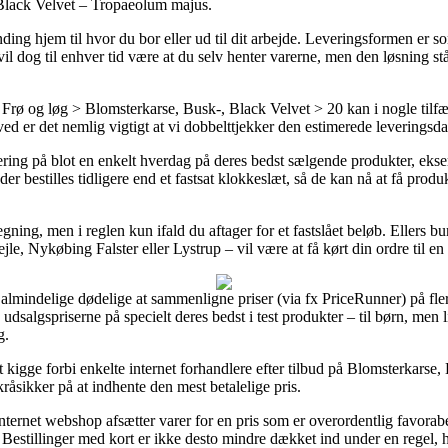
 Black Velvet – Tropaeolum majus.
ding hjem til hvor du bor eller ud til dit arbejde. Leveringsformen er s
g vil dog til enhver tid være at du selv henter varerne, men den løsning 
rø og løg > Blomsterkarse, Busk-, Black Velvet > 20 kan i nogle tilfæ
ed er det nemlig vigtigt at vi dobbelttjekker den estimerede leveringsda
ering på blot en enkelt hverdag på deres bedst sælgende produkter, ek
 bestilles tidligere end et fastsat klokkeslæt, så de kan nå at få produkt
egning, men i reglen kun ifald du aftager for et fastslået beløb. Ellers 
le, Nykøbing Falster eller Lystrup – vil være at få kørt din ordre til e
 almindelige dødelige at sammenligne priser (via fx PriceRunner) på fler
e udsalgspriserne på specielt deres bedst i test produkter – til børn, men 
g.
at kigge forbi enkelte internet forhandlere efter tilbud på Blomsterkars
råsikker på at indhente den mest betalelige pris.
internet webshop afsætter varer for en pris som er overordentlig favorabe
Bestillinger med kort er ikke desto mindre dækket ind under en regel,