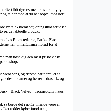
om oftest lidt dyrere, men omvendt rigtig
står og falder med at du har bopæl med kort
lde være ekstremt betydningsfuld forudsat
to på det aktuelle produkt.
sempelvis Blomsterkarse, Busk-, Black
erne hen til fragtfirmaet forud for at
burde man udse dig den mest prisbevidste
n pakkeshop.
e webshops, og derved har flertallet af
ligeledes til damer og herrer – drastisk, og
e, Busk-, Black Velvet – Tropaeolum majus
l, så burde det i nogle tilfælde være en
 hvilket redder køber imod uægte