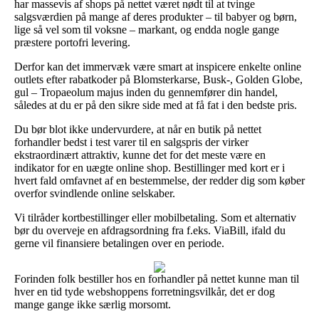
har massevis af shops på nettet været nødt til at tvinge
salgsværdien på mange af deres produkter – til babyer og børn,
lige så vel som til voksne – markant, og endda nogle gange
præstere portofri levering.
Derfor kan det immervæk være smart at inspicere enkelte online
outlets efter rabatkoder på Blomsterkarse, Busk-, Golden Globe,
gul – Tropaeolum majus inden du gennemfører din handel,
således at du er på den sikre side med at få fat i den bedste pris.
Du bør blot ikke undervurdere, at når en butik på nettet
forhandler bedst i test varer til en salgspris der virker
ekstraordinært attraktiv, kunne det for det meste være en
indikator for en uægte online shop. Bestillinger med kort er i
hvert fald omfavnet af en bestemmelse, der redder dig som køber
overfor svindlende online selskaber.
Vi tilråder kortbestillinger eller mobilbetaling. Som et alternativ
bør du overveje en afdragsordning fra f.eks. ViaBill, ifald du
gerne vil finansiere betalingen over en periode.
Forinden folk bestiller hos en forhandler på nettet kunne man til
hver en tid tyde webshoppens forretningsvilkår, det er dog
mange gange ikke særlig morsomt.