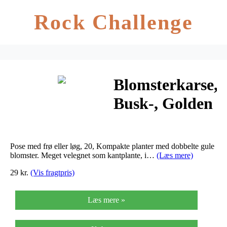
Rock Challenge
Blomsterkarse,
Busk-, Golden
Globe, gul –
Tropaeolum
Pose med frø eller løg, 20, Kompakte planter med dobbelte gule
majus
blomster. Meget velegnet som kantplante, i…
(Læs mere)
29 kr.
(Vis fragtpris)
Læs mere »