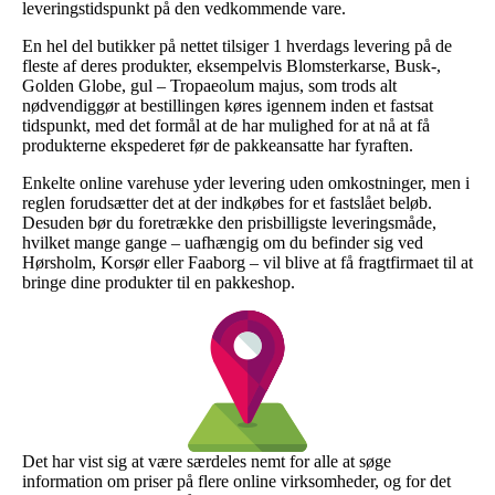
leveringstidspunkt på den vedkommende vare.
En hel del butikker på nettet tilsiger 1 hverdags levering på de
fleste af deres produkter, eksempelvis Blomsterkarse, Busk-,
Golden Globe, gul – Tropaeolum majus, som trods alt
nødvendiggør at bestillingen køres igennem inden et fastsat
tidspunkt, med det formål at de har mulighed for at nå at få
produkterne ekspederet før de pakkeansatte har fyraften.
Enkelte online varehuse yder levering uden omkostninger, men i
reglen forudsætter det at der indkøbes for et fastslået beløb.
Desuden bør du foretrække den prisbilligste leveringsmåde,
hvilket mange gange – uafhængig om du befinder sig ved
Hørsholm, Korsør eller Faaborg – vil blive at få fragtfirmaet til at
bringe dine produkter til en pakkeshop.
Det har vist sig at være særdeles nemt for alle at søge
information om priser på flere online virksomheder, og for det