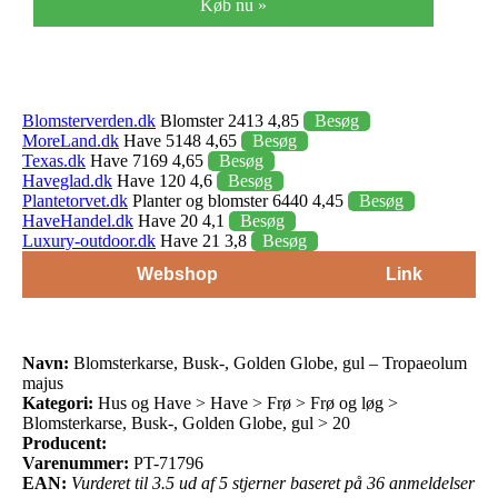
Køb nu »
Blomsterverden.dk
Blomster 2413 4,85
Besøg
MoreLand.dk
Have 5148 4,65
Besøg
Texas.dk
Have 7169 4,65
Besøg
Haveglad.dk
Have 120 4,6
Besøg
Plantetorvet.dk
Planter og blomster 6440 4,45
Besøg
HaveHandel.dk
Have 20 4,1
Besøg
Luxury-outdoor.dk
Have 21 3,8
Besøg
Webshop
Link
Navn:
Blomsterkarse, Busk-, Golden Globe, gul – Tropaeolum
majus
Kategori:
Hus og Have > Have > Frø > Frø og løg >
Blomsterkarse, Busk-, Golden Globe, gul > 20
Producent:
Varenummer:
PT-71796
EAN:
Vurderet til 3.5 ud af 5 stjerner baseret på 36 anmeldelser