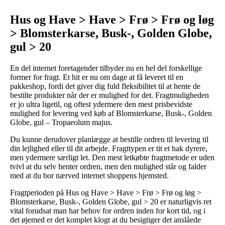
Hus og Have > Have > Frø > Frø og løg
> Blomsterkarse, Busk-, Golden Globe,
gul > 20
En del internet foretagender tilbyder nu en hel del forskellige
former for fragt. Et hit er nu om dage at få leveret til en
pakkeshop, fordi det giver dig fuld fleksibilitet til at hente de
bestilte produkter når der er mulighed for det. Fragtmuligheden
er jo ultra ligetil, og oftest ydermere den mest prisbevidste
mulighed for levering ved køb af Blomsterkarse, Busk-, Golden
Globe, gul – Tropaeolum majus.
Du kunne derudover planlægge at bestille ordren til levering til
din lejlighed eller til dit arbejde. Fragttypen er tit et hak dyrere,
men ydermere særligt let. Den mest letkøbte fragtmetode er uden
tvivl at du selv henter ordren, men den mulighed står og falder
med at du bor nærved internet shoppens hjemsted.
Fragtperioden på Hus og Have > Have > Frø > Frø og løg >
Blomsterkarse, Busk-, Golden Globe, gul > 20 er naturligvis ret
vital forudsat man har behov for ordren inden for kort tid, og i
det øjemed er det komplet klogt at du besigtiger det anslåede