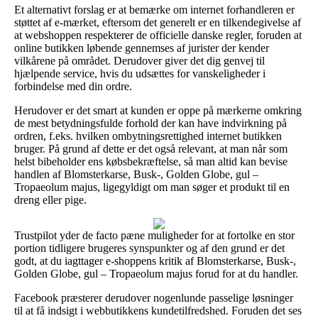
Et alternativt forslag er at bemærke om internet forhandleren er
støttet af e-mærket, eftersom det generelt er en tilkendegivelse af
at webshoppen respekterer de officielle danske regler, foruden at
online butikken løbende gennemses af jurister der kender
vilkårene på området. Derudover giver det dig genvej til
hjælpende service, hvis du udsættes for vanskeligheder i
forbindelse med din ordre.
Herudover er det smart at kunden er oppe på mærkerne omkring
de mest betydningsfulde forhold der kan have indvirkning på
ordren, f.eks. hvilken ombytningsrettighed internet butikken
bruger. På grund af dette er det også relevant, at man når som
helst bibeholder ens købsbekræftelse, så man altid kan bevise
handlen af Blomsterkarse, Busk-, Golden Globe, gul –
Tropaeolum majus, ligegyldigt om man søger et produkt til en
dreng eller pige.
Trustpilot yder de facto pæne muligheder for at fortolke en stor
portion tidligere brugeres synspunkter og af den grund er det
godt, at du iagttager e-shoppens kritik af Blomsterkarse, Busk-,
Golden Globe, gul – Tropaeolum majus forud for at du handler.
Facebook præsterer derudover nogenlunde passelige løsninger
til at få indsigt i webbutikkens kundetilfredshed. Foruden det ses