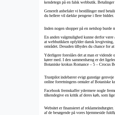
kendetegn på en falsk webbutik. Betalinger 
Generelt anbefaler vi bestillinger med betal
du hellere vil dække pengene i flere bidder.
Inden nogen shopper på en netshop burde man
En anden valgmulighed kunne derfor være a
at webbutikken opfylder dansk lovgivning, fo
området. Desuden tilbydes du chance for at 
Yderligere foreslåes det at man er vidende 
kører med. I den sammenhæng er det ligelede
Botaniske krokus Romance – 5 – Crocus Bot
Trustpilot indebærer evigt gunstige genveje t
online forretningens omtaler af Botaniske
Facebook fremskaffer ydermere nogle fremra
tilkendegive en kritik af deres køb, som lige
Websitet er finansieret af reklameindtægter
af de besøgende på vores hjemmeside fuldfør