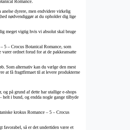
Botanical Romance.
n anelse dyrere, men endvidere virkelig
ighed nødvendiggør at du opholder dig lige
g meget vigtig hvis vi absolut skal bruge
e – 5 – Crocus Botanical Romance, som
e varer ordnet forud for at de pakkeansatte
løb. Som alternativ kan du vælge den mest
 at få fragtfirmaet til at levere produkterne
r, og på grund af dette har utallige e-shops
 – helt i bund, og endda nogle gange tilbyde
 Botaniske krokus Romance – 5 – Crocus
t favorabel, så er det undertiden være et