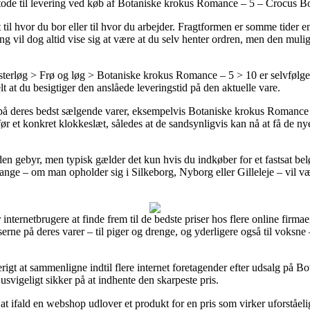
etode til levering ved køb af Botaniske krokus Romance – 5 – Crocus 
til hvor du bor eller til hvor du arbejder. Fragtformen er somme tider e
ing vil dog altid vise sig at være at du selv henter ordren, men den mul
rløg > Frø og løg > Botaniske krokus Romance – 5 > 10 er selvfølgeli
lt at du besigtiger den anslåede leveringstid på den aktuelle vare.
t på deres bedst sælgende varer, eksempelvis Botaniske krokus Romanc
r et konkret klokkeslæt, således at de sandsynligvis kan nå at få de ny
en gebyr, men typisk gælder det kun hvis du indkøber for et fastsat be
nge – om man opholder sig i Silkeborg, Nyborg eller Gilleleje – vil være
internetbrugere at finde frem til de bedste priser hos flere online firmae
erne på deres varer – til piger og drenge, og yderligere også til voksne
rigt at sammenligne indtil flere internet foretagender efter udsalg på
svigeligt sikker på at indhente den skarpeste pris.
 ifald en webshop udlover et produkt for en pris som virker uforståelig