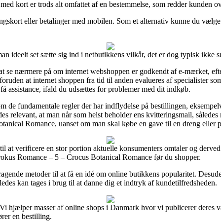
med kort er trods alt omfattet af en bestemmelse, som redder kunden ove
ingskort eller betalinger med mobilen. Som et alternativ kunne du vælge e
 ideelt set sætte sig ind i netbutikkens vilkår, det er dog typisk ikke
t se nærmere på om internet webshoppen er godkendt af e-mærket, eft
ruden at internet shoppen fra tid til anden evalueres af specialister so
få assistance, ifald du udsættes for problemer med dit indkøb.
om de fundamentale regler der har indflydelse på bestillingen, eksempe
s relevant, at man når som helst beholder ens kvitteringsmail, således
anical Romance, uanset om man skal købe en gave til en dreng eller p
il at verificere en stor portion aktuelle konsumenters omtaler og derved 
 krokus Romance – 5 – Crocus Botanical Romance før du shopper.
gende metoder til at få en idé om online butikkens popularitet. Desude
ledes kan tages i brug til at danne dig et indtryk af kundetilfredsheden.
. Vi hjælper masser af online shops i Danmark hvor vi publicerer deres 
er en bestilling.