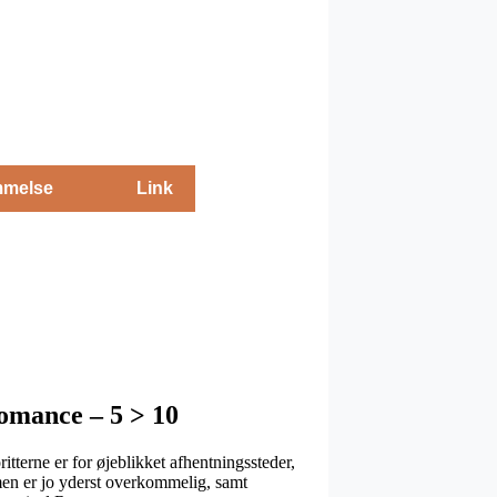
melse
Link
omance – 5 > 10
itterne er for øjeblikket afhentningssteder,
ormen er jo yderst overkommelig, samt