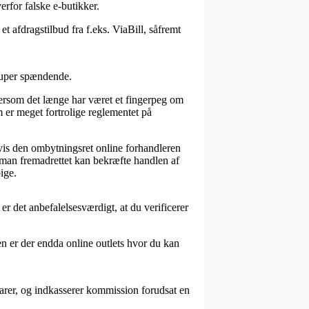
rfor falske e-butikker.
t afdragstilbud fra f.eks. ViaBill, såfremt
 super spændende.
ersom det længe har været et fingerpeg om
m er meget fortrolige reglementet på
lvis den ombytningsret online forhandleren
 man fremadrettet kan bekræfte handlen af
ige.
er det anbefalelsesværdigt, at du verificerer
n er der endda online outlets hvor du kan
varer, og indkasserer kommission forudsat en