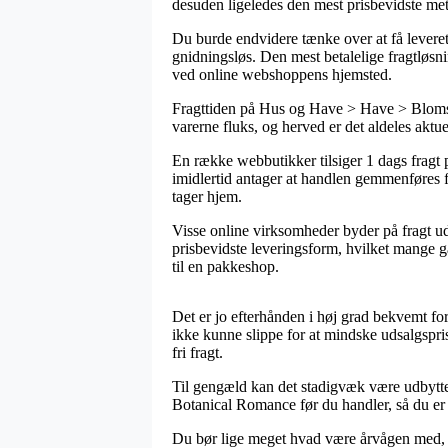
desuden ligeledes den mest prisbevidste m
Du burde endvidere tænke over at få leveret 
gnidningsløs. Den mest betalelige fragtløsn
ved online webshoppens hjemsted.
Fragttiden på Hus og Have > Have > Blomste
varerne fluks, og herved er det aldeles aktue
En række webbutikker tilsiger 1 dags frag
imidlertid antager at handlen gemmenføres fø
tager hjem.
Visse online virksomheder byder på fragt ud
prisbevidste leveringsform, hvilket mange ga
til en pakkeshop.
Det er jo efterhånden i høj grad bekvemt for 
ikke kunne slippe for at mindske udsalgspris
fri fragt.
Til gengæld kan det stadigvæk være udbytte
Botanical Romance før du handler, så du er u
Du bør lige meget hvad være årvågen med, at