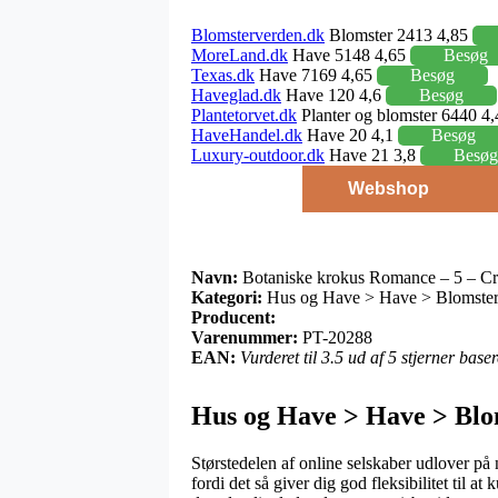
Blomsterverden.dk
Blomster 2413 4,85
MoreLand.dk
Have 5148 4,65
Besøg
Texas.dk
Have 7169 4,65
Besøg
Haveglad.dk
Have 120 4,6
Besøg
Plantetorvet.dk
Planter og blomster 6440 4
HaveHandel.dk
Have 20 4,1
Besøg
Luxury-outdoor.dk
Have 21 3,8
Besøg
Webshop
Navn:
Botaniske krokus Romance – 5 – C
Kategori:
Hus og Have > Have > Blomsterl
Producent:
Varenummer:
PT-20288
EAN:
Vurderet til 3.5 ud af 5 stjerner bas
Hus og Have > Have > Blom
Størstedelen af online selskaber udlover på 
fordi det så giver dig god fleksibilitet til