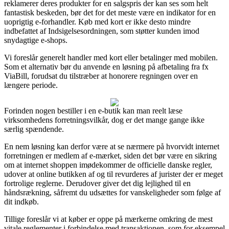
reklamerer deres produkter for en salgspris der kan ses som helt
fantastisk beskeden, bør det for det meste være en indikator for en
uoprigtig e-forhandler. Køb med kort er ikke desto mindre
indbefattet af Indsigelsesordningen, som støtter kunden imod
snydagtige e-shops.
Vi foreslår generelt handler med kort eller betalinger med mobilen.
Som et alternativ bør du anvende en løsning på afbetaling fra fx
ViaBill, forudsat du tilstræber at honorere regningen over en
længere periode.
Forinden nogen bestiller i en e-butik kan man reelt læse
virksomhedens forretningsvilkår, dog er det mange gange ikke
særlig spændende.
En nem løsning kan derfor være at se nærmere på hvorvidt internet
forretningen er medlem af e-mærket, siden det bør være en sikring
om at internet shoppen imødekommer de officielle danske regler,
udover at online butikken af og til revurderes af jurister der er meget
fortrolige reglerne. Derudover giver det dig lejlighed til en
håndsrækning, såfremt du udsættes for vanskeligheder som følge af
dit indkøb.
Tillige foreslår vi at køber er oppe på mærkerne omkring de mest
vitale reglementer i forbindelse med transaktionen, som for eksempel