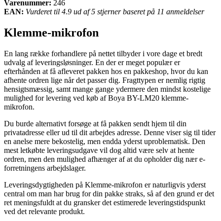
Varenummer:
246
EAN:
Vurderet til 4.9 ud af 5 stjerner baseret på 11 anmeldelser
Klemme-mikrofon
En lang række forhandlere på nettet tilbyder i vore dage et bredt
udvalg af leveringsløsninger. En der er meget populær er
efterhånden at få afleveret pakken hos en pakkeshop, hvor du kan
afhente ordren lige når det passer dig. Fragttypen er nemlig rigtig
hensigtsmæssig, samt mange gange ydermere den mindst kostelige
mulighed for levering ved køb af Boya BY-LM20 klemme-
mikrofon.
Du burde alternativt forsøge at få pakken sendt hjem til din
privatadresse eller ud til dit arbejdes adresse. Denne viser sig til tider
en anelse mere bekostelig, men endda yderst uproblematisk. Den
mest letkøbte leveringsudgave vil dog altid være selv at hente
ordren, men den mulighed afhænger af at du opholder dig nær e-
forretningens arbejdslager.
Leveringsdygtigheden på Klemme-mikrofon er naturligvis yderst
central om man har brug for din pakke straks, så af den grund er det
ret meningsfuldt at du gransker det estimerede leveringstidspunkt
ved det relevante produkt.