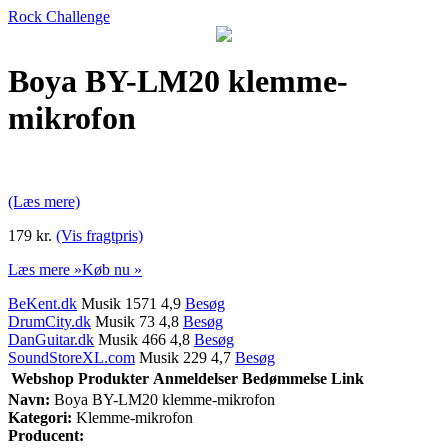
Rock Challenge
Boya BY-LM20 klemme-
mikrofon
(Læs mere)
179 kr.
(Vis fragtpris)
Læs mere »
Køb nu »
BeKent.dk
Musik 1571 4,9
Besøg
DrumCity.dk
Musik 73 4,8
Besøg
DanGuitar.dk
Musik 466 4,8
Besøg
SoundStoreXL.com
Musik 229 4,7
Besøg
Webshop
Produkter
Anmeldelser
Bedømmelse
Link
Navn:
Boya BY-LM20 klemme-mikrofon
Kategori:
Klemme-mikrofon
Producent: