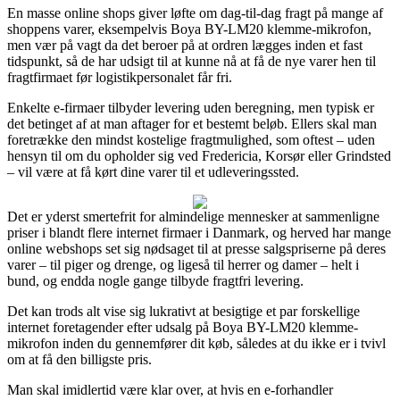
En masse online shops giver løfte om dag-til-dag fragt på mange af
shoppens varer, eksempelvis Boya BY-LM20 klemme-mikrofon,
men vær på vagt da det beroer på at ordren lægges inden et fast
tidspunkt, så de har udsigt til at kunne nå at få de nye varer hen til
fragtfirmaet før logistikpersonalet får fri.
Enkelte e-firmaer tilbyder levering uden beregning, men typisk er
det betinget af at man aftager for et bestemt beløb. Ellers skal man
foretrække den mindst kostelige fragtmulighed, som oftest – uden
hensyn til om du opholder sig ved Fredericia, Korsør eller Grindsted
– vil være at få kørt dine varer til et udleveringssted.
Det er yderst smertefrit for almindelige mennesker at sammenligne
priser i blandt flere internet firmaer i Danmark, og herved har mange
online webshops set sig nødsaget til at presse salgspriserne på deres
varer – til piger og drenge, og ligeså til herrer og damer – helt i
bund, og endda nogle gange tilbyde fragtfri levering.
Det kan trods alt vise sig lukrativt at besigtige et par forskellige
internet foretagender efter udsalg på Boya BY-LM20 klemme-
mikrofon inden du gennemfører dit køb, således at du ikke er i tvivl
om at få den billigste pris.
Man skal imidlertid være klar over, at hvis en e-forhandler