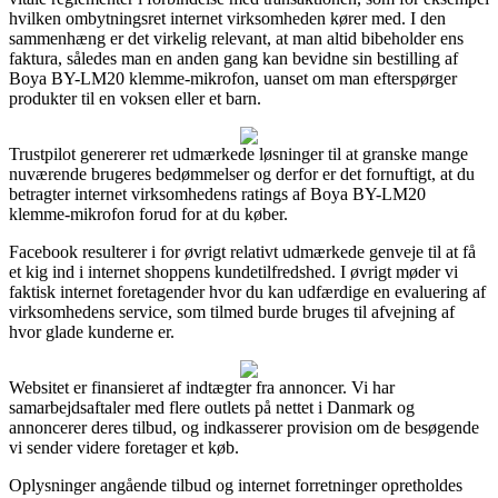
hvilken ombytningsret internet virksomheden kører med. I den
sammenhæng er det virkelig relevant, at man altid bibeholder ens
faktura, således man en anden gang kan bevidne sin bestilling af
Boya BY-LM20 klemme-mikrofon, uanset om man efterspørger
produkter til en voksen eller et barn.
Trustpilot genererer ret udmærkede løsninger til at granske mange
nuværende brugeres bedømmelser og derfor er det fornuftigt, at du
betragter internet virksomhedens ratings af Boya BY-LM20
klemme-mikrofon forud for at du køber.
Facebook resulterer i for øvrigt relativt udmærkede genveje til at få
et kig ind i internet shoppens kundetilfredshed. I øvrigt møder vi
faktisk internet foretagender hvor du kan udfærdige en evaluering af
virksomhedens service, som tilmed burde bruges til afvejning af
hvor glade kunderne er.
Websitet er finansieret af indtægter fra annoncer. Vi har
samarbejdsaftaler med flere outlets på nettet i Danmark og
annoncerer deres tilbud, og indkasserer provision om de besøgende
vi sender videre foretager et køb.
Oplysninger angående tilbud og internet forretninger opretholdes