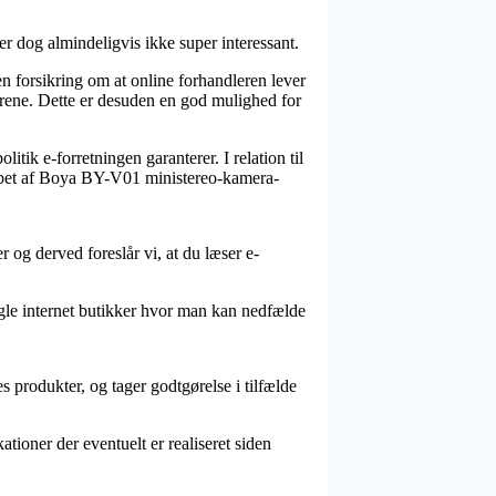
r dog almindeligvis ikke super interessant.
en forsikring om at online forhandleren lever
lkårene. Dette er desuden en god mulighed for
tik e-forretningen garanterer. I relation til
købet af Boya BY-V01 ministereo-kamera-
 og derved foreslår vi, at du læser e-
ogle internet butikker hvor man kan nedfælde
 produkter, og tager godtgørelse i tilfælde
ioner der eventuelt er realiseret siden