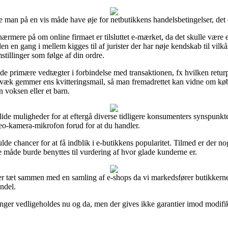
 man på en vis måde have øje for netbutikkens handelsbetingelser, det e
ærmere på om online firmaet er tilsluttet e-mærket, da det skulle være 
iden en gang i mellem kigges til af jurister der har nøje kendskab til vi
mstillinger som følge af din ordre.
e primære vedtægter i forbindelse med transaktionen, fx hvilken returpoli
digvæk gemmer ens kvitteringsmail, så man fremadrettet kan vidne om 
 voksen eller et barn.
de muligheder for at eftergå diverse tidligere konsumenters synspunkter
o-kamera-mikrofon forud for at du handler.
e chancer for at få indblik i e-butikkens popularitet. Tilmed er der n
 måde burde benyttes til vurdering af hvor glade kunderne er.
er tæt sammen med en samling af e-shops da vi markedsfører butikkernes
andel.
nger vedligeholdes nu og da, men der gives ikke garantier imod modifikat