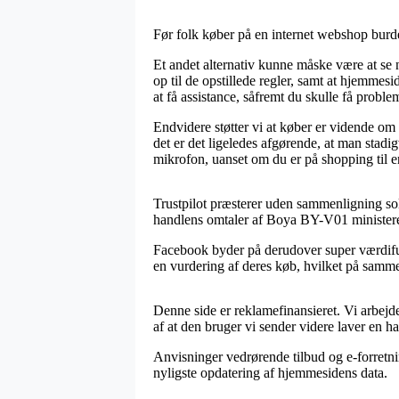
Før folk køber på en internet webshop burde
Et andet alternativ kunne måske være at se n
op til de opstillede regler, samt at hjemmes
at få assistance, såfremt du skulle få proble
Endvidere støtter vi at køber er vidende om d
det er det ligeledes afgørende, at man sta
mikrofon, uanset om du er på shopping til en
Trustpilot præsterer uden sammenligning soli
handlens omtaler af Boya BY-V01 ministere
Facebook byder på derudover super værdifuld
en vurdering af deres køb, hvilket på samme
Denne side er reklamefinansieret. Vi arbejd
af at den bruger vi sender videre laver en h
Anvisninger vedrørende tilbud og e-forretni
nyligste opdatering af hjemmesidens data.