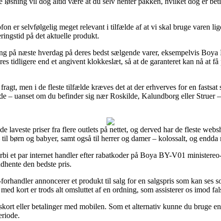
løsning vil dog altid være at du selv henter pakken, hvilket dog er beti
 er selvfølgelig meget relevant i tilfælde af at vi skal bruge varen lige
eringstid på det aktuelle produkt.
vering på næste hverdag på deres bedst sælgende varer, eksempelvis B
res tidligere end et angivent klokkeslæt, så at de garanteret kan nå at 
fragt, men i de fleste tilfælde kræves det at der erhverves for en fast
ælde – uanset om du befinder sig nær Roskilde, Kalundborg eller Struer – er
de laveste priser fra flere outlets på nettet, og derved har de fleste websh
til børn og babyer, samt også til herrer og damer – kolossalt, og endda
 forbi et par internet handler efter rabatkoder på Boya BY-V01 ministe
indhente den bedste pris.
forhandler annoncerer et produkt til salg for en salgspris som kan ses som
med kort er trods alt omsluttet af en ordning, som assisterer os imod fal
gskort eller betalinger med mobilen. Som et alternativ kunne du bruge en
eriode.