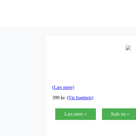
(Læs mere)
399 kr.
(Vis fragtpris)
Læs mere »
Køb nu »