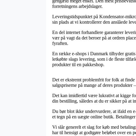
gengæld meget enkel. Den mest prisbevidste 
forretningens arbejdslager.
Leveringstidspunktet på Kondensator-mikrofon
sin plads at vi kontrollerer den anslåede lev
En del internet forhandlere garanterer le
vær på vagt da det beroer på at ordren place
fyraften.
En række e-shops i Danmark tilbyder gratis 
letkøbte slags levering, som i de fleste tilf
produkter til en pakkeshop.
Det er ekstremt problemfrit for folk at finde 
salgspriserne på mange af deres produkter – 
Det kan imidlertid være lukrativt at kigge
din bestilling, således at du er sikker på at 
Du bør blot ikke undervurdere, at ifald en e-
et tegn på en uægte online butik. Betalinger 
Vi slår generelt et slag for køb med betalin
har til hensigt at godtgøre beløbet over en p