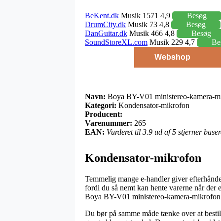
BeKent.dk
Musik 1571 4,9
Besøg
DrumCity.dk
Musik 73 4,8
Besøg
DanGuitar.dk
Musik 466 4,8
Besøg
SoundStoreXL.com
Musik 229 4,7
Be
Webshop
Navn:
Boya BY-V01 ministereo-kamera-m
Kategori:
Kondensator-mikrofon
Producent:
Varenummer:
265
EAN:
Vurderet til 3.9 ud af 5 stjerner bas
Kondensator-mikrofon
Temmelig mange e-handler giver efterhånden e
fordi du så nemt kan hente varerne når der e
Boya BY-V01 ministereo-kamera-mikrofon
Du bør på samme måde tænke over at bestille 