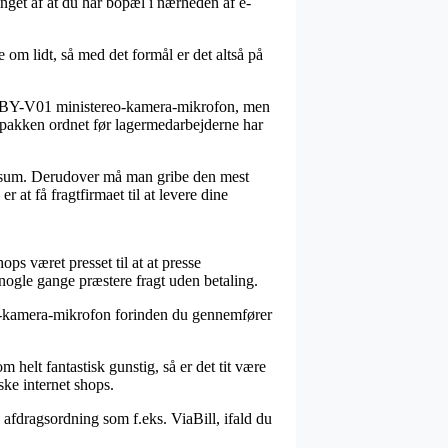
nget af at du har bopæl i nærheden af e-
 om lidt, så med det formål er det altså på
oya BY-V01 ministereo-kamera-mikrofon, men
få pakken ordnet før lagermedarbejderne har
sat sum. Derudover må man gribe den mest
 at få fragtfirmaet til at levere dine
ops været presset til at at presse
 nogle gange præstere fragt uden betaling.
reo-kamera-mikrofon forinden du gennemfører
 helt fantastisk gunstig, så er det tit være
ske internet shops.
 afdragsordning som f.eks. ViaBill, ifald du