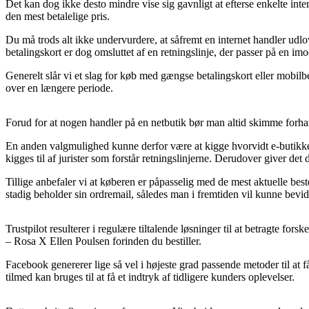
Det kan dog ikke desto mindre vise sig gavnligt at efterse enkelte int
den mest betalelige pris.
Du må trods alt ikke undervurdere, at såfremt en internet handler udlo
betalingskort er dog omsluttet af en retningslinje, der passer på en i
Generelt slår vi et slag for køb med gængse betalingskort eller mobilb
over en længere periode.
Forud for at nogen handler på en netbutik bør man altid skimme forhand
En anden valgmulighed kunne derfor være at kigge hvorvidt e-butikken
kigges til af jurister som forstår retningslinjerne. Derudover giver det
Tillige anbefaler vi at køberen er påpasselig med de mest aktuelle be
stadig beholder sin ordremail, således man i fremtiden vil kunne bevi
Trustpilot resulterer i regulære tiltalende løsninger til at betragte f
– Rosa X Ellen Poulsen forinden du bestiller.
Facebook genererer lige så vel i højeste grad passende metoder til at 
tilmed kan bruges til at få et indtryk af tidligere kunders oplevelser.