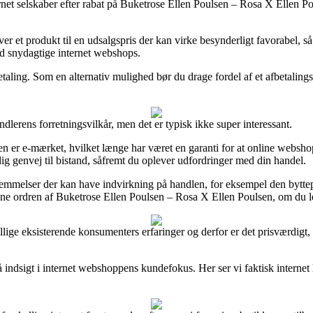
ernet selskaber efter rabat på Buketrose Ellen Poulsen – Rosa X Ellen Po
ver et produkt til en udsalgspris der kan virke besynderligt favorabel, 
mod snydagtige internet webshops.
etaling. Som en alternativ mulighed bør du drage fordel af et afbetaling
lerens forretningsvilkår, men det er typisk ikke super interessant.
 er e-mærket, hvilket længe har været en garanti for at online webshop
 dig genvej til bistand, såfremt du oplever udfordringer med din handel.
stemmelser der kan have indvirkning på handlen, for eksempel den bytte
dne ordren af Buketrose Ellen Poulsen – Rosa X Ellen Poulsen, om du lede
orskellige eksisterende konsumenters erfaringer og derfor er det prisværdi
få indsigt i internet webshoppens kundefokus. Her ser vi faktisk intern