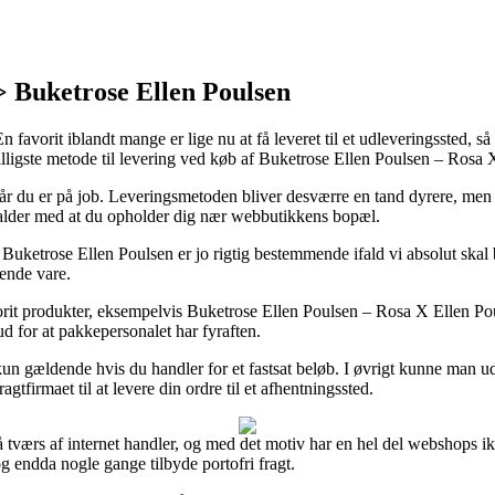
 Buketrose Ellen Poulsen
 En favorit iblandt mange er lige nu at få leveret til et udleveringssted, 
billigste metode til levering ved køb af Buketrose Ellen Poulsen – Rosa 
il når du er på job. Leveringsmetoden bliver desværre en tand dyrere, men
falder med at du opholder dig nær webbutikkens bopæl.
ketrose Ellen Poulsen er jo rigtig bestemmende ifald vi absolut skal 
mende vare.
rit produkter, eksempelvis Buketrose Ellen Poulsen – Rosa X Ellen Poul
ud for at pakkepersonalet har fyraften.
kun gældende hvis du handler for et fastsat beløb. I øvrigt kunne man 
gtfirmaet til at levere din ordre til et afhentningssted.
å tværs af internet handler, og med det motiv har en hel del webshops ikk
og endda nogle gange tilbyde portofri fragt.