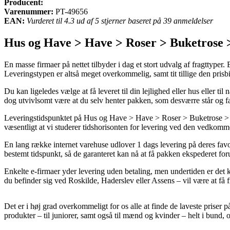
Producent:
Varenummer:
PT-49656
EAN:
Vurderet til 4.3 ud af 5 stjerner baseret på 39 anmeldelser
Hus og Have > Have > Roser > Buketrose >
En masse firmaer på nettet tilbyder i dag et stort udvalg af fragttyper.
Leveringstypen er altså meget overkommelig, samt tit tillige den pris
Du kan ligeledes vælge at få leveret til din lejlighed eller hus eller t
dog utvivlsomt være at du selv henter pakken, som desværre står og 
Leveringstidspunktet på Hus og Have > Have > Roser > Buketrose > Bu
væsentligt at vi studerer tidshorisonten for levering ved den vedkom
En lang række internet varehuse udlover 1 dags levering på deres favo
bestemt tidspunkt, så de garanteret kan nå at få pakken ekspederet for
Enkelte e-firmaer yder levering uden betaling, men undertiden er det 
du befinder sig ved Roskilde, Haderslev eller Assens – vil være at få fra
Det er i høj grad overkommeligt for os alle at finde de laveste priser p
produkter – til juniorer, samt også til mænd og kvinder – helt i bund, 