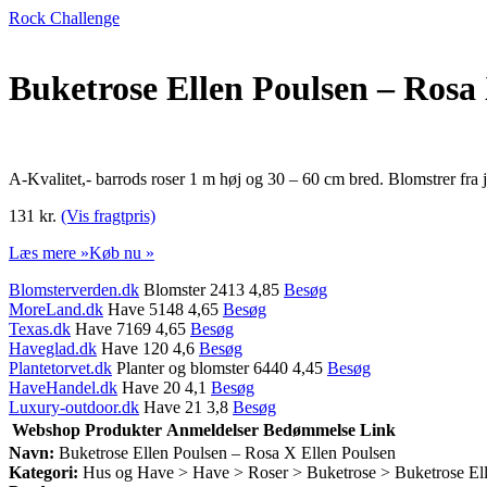
Rock Challenge
Buketrose Ellen Poulsen – Rosa
A-Kvalitet,- barrods roser 1 m høj og 30 – 60 cm bred. Blomstrer fr
131 kr.
(Vis fragtpris)
Læs mere »
Køb nu »
Blomsterverden.dk
Blomster 2413 4,85
Besøg
MoreLand.dk
Have 5148 4,65
Besøg
Texas.dk
Have 7169 4,65
Besøg
Haveglad.dk
Have 120 4,6
Besøg
Plantetorvet.dk
Planter og blomster 6440 4,45
Besøg
HaveHandel.dk
Have 20 4,1
Besøg
Luxury-outdoor.dk
Have 21 3,8
Besøg
Webshop
Produkter
Anmeldelser
Bedømmelse
Link
Navn:
Buketrose Ellen Poulsen – Rosa X Ellen Poulsen
Kategori:
Hus og Have > Have > Roser > Buketrose > Buketrose El