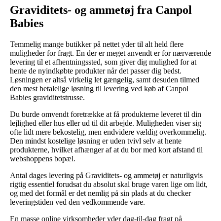
Graviditets- og ammetøj fra Canpol
Babies
Temmelig mange butikker på nettet yder til alt held flere
muligheder for fragt. En der er meget anvendt er for nærværende
levering til et afhentningssted, som giver dig mulighed for at
hente de nyindkøbte produkter når det passer dig bedst.
Løsningen er altså virkelig let gængelig, samt desuden tilmed
den mest betalelige løsning til levering ved køb af Canpol
Babies graviditetstrusse.
Du burde omvendt foretrække at få produkterne leveret til din
lejlighed eller hus eller ud til dit arbejde. Muligheden viser sig
ofte lidt mere bekostelig, men endvidere vældig overkommelig.
Den mindst kostelige løsning er uden tvivl selv at hente
produkterne, hvilket afhænger af at du bor med kort afstand til
webshoppens bopæl.
Antal dages levering på Graviditets- og ammetøj er naturligvis
rigtig essentiel forudsat du absolut skal bruge varen lige om lidt,
og med det formål er det nemlig på sin plads at du checker
leveringstiden ved den vedkommende vare.
En masse online virksomheder yder dag-til-dag fragt på