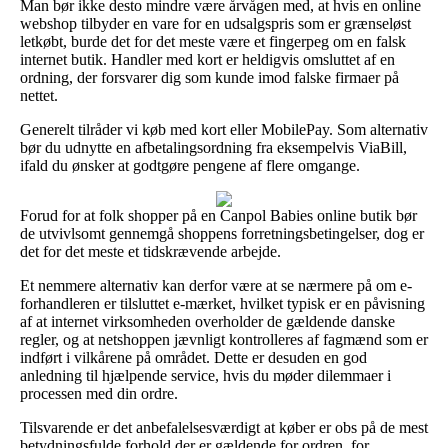
Man bør ikke desto mindre være årvågen med, at hvis en online
webshop tilbyder en vare for en udsalgspris som er grænseløst
letkøbt, burde det for det meste være et fingerpeg om en falsk
internet butik. Handler med kort er heldigvis omsluttet af en
ordning, der forsvarer dig som kunde imod falske firmaer på
nettet.
Generelt tilråder vi køb med kort eller MobilePay. Som alternativ
bør du udnytte en afbetalingsordning fra eksempelvis ViaBill,
ifald du ønsker at godtgøre pengene af flere omgange.
Forud for at folk shopper på en Canpol Babies online butik bør
de utvivlsomt gennemgå shoppens forretningsbetingelser, dog er
det for det meste et tidskrævende arbejde.
Et nemmere alternativ kan derfor være at se nærmere på om e-
forhandleren er tilsluttet e-mærket, hvilket typisk er en påvisning
af at internet virksomheden overholder de gældende danske
regler, og at netshoppen jævnligt kontrolleres af fagmænd som er
indført i vilkårene på området. Dette er desuden en god
anledning til hjælpende service, hvis du møder dilemmaer i
processen med din ordre.
Tilsvarende er det anbefalelsesværdigt at køber er obs på de mest
betydningsfulde forhold der er gældende for ordren, for