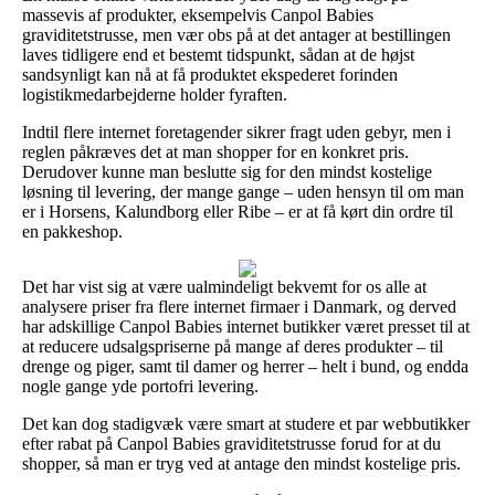
massevis af produkter, eksempelvis Canpol Babies
graviditetstrusse, men vær obs på at det antager at bestillingen
laves tidligere end et bestemt tidspunkt, sådan at de højst
sandsynligt kan nå at få produktet ekspederet forinden
logistikmedarbejderne holder fyraften.
Indtil flere internet foretagender sikrer fragt uden gebyr, men i
reglen påkræves det at man shopper for en konkret pris.
Derudover kunne man beslutte sig for den mindst kostelige
løsning til levering, der mange gange – uden hensyn til om man
er i Horsens, Kalundborg eller Ribe – er at få kørt din ordre til
en pakkeshop.
Det har vist sig at være ualmindeligt bekvemt for os alle at
analysere priser fra flere internet firmaer i Danmark, og derved
har adskillige Canpol Babies internet butikker været presset til at
at reducere udsalgspriserne på mange af deres produkter – til
drenge og piger, samt til damer og herrer – helt i bund, og endda
nogle gange yde portofri levering.
Det kan dog stadigvæk være smart at studere et par webbutikker
efter rabat på Canpol Babies graviditetstrusse forud for at du
shopper, så man er tryg ved at antage den mindst kostelige pris.