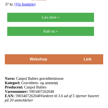
37 kr.
(Vis fragtpris)
Læs mere »
Køb nu »
Webshop
Link
Navn:
Canpol Babies graviditetstrusse
Kategori:
Graviditets- og ammetøj
Producent:
Canpol Babies
Varenummer:
5903407262048
EAN:
5903407262048
Vurderet til 3.6 ud af 5 stjerner baseret
på 20 anmeldelser