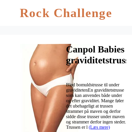
Rock Challenge
Canpol Babies
graviditetstruss
Blød bomuldstrusse til under
graviditetenEn graviditetstrusse
som kan anvendes både under
og efter graviditet. Mange føler
det ubehageligt at trussen
strammer på maven og derfor
sidde disse trusser under maven
og strammer derfor ingen steder.
Trussen er l
(Læs mere)