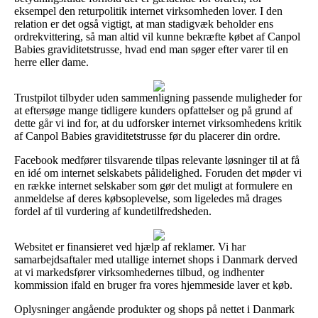
eksempel den returpolitik internet virksomheden lover. I den
relation er det også vigtigt, at man stadigvæk beholder ens
ordrekvittering, så man altid vil kunne bekræfte købet af Canpol
Babies graviditetstrusse, hvad end man søger efter varer til en
herre eller dame.
Trustpilot tilbyder uden sammenligning passende muligheder for
at eftersøge mange tidligere kunders opfattelser og på grund af
dette går vi ind for, at du udforsker internet virksomhedens kritik
af Canpol Babies graviditetstrusse før du placerer din ordre.
Facebook medfører tilsvarende tilpas relevante løsninger til at få
en idé om internet selskabets pålidelighed. Foruden det møder vi
en række internet selskaber som gør det muligt at formulere en
anmeldelse af deres købsoplevelse, som ligeledes må drages
fordel af til vurdering af kundetilfredsheden.
Websitet er finansieret ved hjælp af reklamer. Vi har
samarbejdsaftaler med utallige internet shops i Danmark derved
at vi markedsfører virksomhedernes tilbud, og indhenter
kommission ifald en bruger fra vores hjemmeside laver et køb.
Oplysninger angående produkter og shops på nettet i Danmark