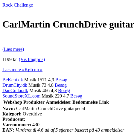
Rock Challenge
CarlMartin CrunchDrive guita
(Læs mere)
1199 kr.
(Vis fragtpris)
Læs mere »
Køb nu »
BeKent.dk
Musik 1571 4,9
Besøg
DrumCity.dk
Musik 73 4,8
Besøg
DanGuitar.dk
Musik 466 4,8
Besøg
SoundStoreXL.com
Musik 229 4,7
Besøg
Webshop
Produkter
Anmeldelser
Bedømmelse
Link
Navn:
CarlMartin CrunchDrive guitarpedal
Kategori:
Overdrive
Producent:
Varenummer:
430
EAN:
Vurderet til 4.6 ud af 5 stjerner baseret på 43 anmeldelser