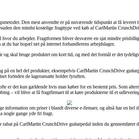
ingsmetoder. Den mest anvendte er på nuværende tidspunkt at få leveret t
desuden den mindst kostelige fragttype ved køb af CarlMartin CrunchDri
til hvor du arbejder. Fragtformen bliver desværre en sjat mindre prisbil
m at du har bopæl tæt på internet forhandlerens arbejdslager.
år og skal bruge produktet om kort tid, og med det formål er det tydeligv
ag på en hel del produkter, eksempelvis CarlMartin CrunchDrive guitarpe
dnet forinden de lageransatte holder fyraften.
fte er det kun gældende hvis man køber for en bestemt pris. Som alterna
g – vil blive at få fragtfirmaet til at køre produkterne til et udleverin
ge information om priser i blandt diverse e-firmaer, og altså har en hel de
a nogle gange yde fri fragt.
fter rabat på CarlMartin CrunchDrive guitarpedal inden du gennemfører di