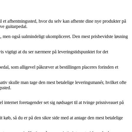
il et afhentningssted, hvor du selv kan afhente dine nye produkter på
ve guitarpedal.
lig, men også ualmindeligt ukompliceret. Den mest prisbevidste løsning
is vigtigt at du ser nærmere på leveringstidspunktet for det
dal, som alligevel påkræver at bestillingen placeres forinden et
tiv skulle man tage den mest betalelige leveringsmanér, hvilket ofte
gssted.
l internet foretagender set sig nødsaget til at tvinge prisniveauet på
t køb, så du er på den sikre side med at antage den mest betalelige