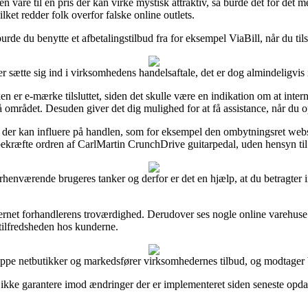
n vare til en pris der kan virke mystisk attraktiv, så burde det for det 
lket redder folk overfor falske online outlets.
 burde du benytte et afbetalingstilbud fra for eksempel ViaBill, når du 
sætte sig ind i virksomhedens handelsaftale, det er dog almindeligvis i
 er e-mærke tilsluttet, siden det skulle være en indikation om at inter
området. Desuden giver det dig mulighed for at få assistance, når du op
 der kan influere på handlen, som for eksempel den ombytningsret webs
 bekræfte ordren af CarlMartin CrunchDrive guitarpedal, uden hensyn ti
e forhenværende brugeres tanker og derfor er det en hjælp, at du betragt
 internet forhandlerens troværdighed. Derudover ses nogle online varehu
tilfredsheden hos kunderne.
uppe netbutikker og markedsfører virksomhedernes tilbud, og modtager be
ikke garantere imod ændringer der er implementeret siden seneste opda