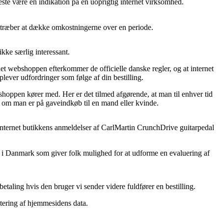
meste være en indikation på en uoprigtig internet virksomhed.
tilstræber at dække omkostningerne over en periode.
kke særlig interessant.
net webshoppen efterkommer de officielle danske regler, og at internet
lever udfordringer som følge af din bestilling.
hoppen kører med. Her er det tilmed afgørende, at man til enhver tid
l om man er på gaveindkøb til en mand eller kvinde.
er internet butikkens anmeldelser af CarlMartin CrunchDrive guitarpedal
se i Danmark som giver folk mulighed for at udforme en evaluering af
taling hvis den bruger vi sender videre fuldfører en bestilling.
tering af hjemmesidens data.