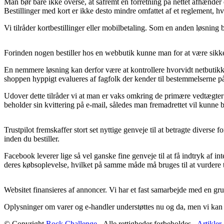
Man bør bare ikke overse, at såfremt en forretning på nettet afhænder e
Bestillinger med kort er ikke desto mindre omfattet af et reglement, hvi
Vi tilråder kortbestillinger eller mobilbetaling. Som en anden løsning
Forinden nogen bestiller hos en webbutik kunne man for at være sikker 
En nemmere løsning kan derfor være at kontrollere hvorvidt netbutikken
shoppen hyppigt evalueres af fagfolk der kender til bestemmelserne på 
Udover dette tilråder vi at man er vaks omkring de primære vedtægter
beholder sin kvittering på e-mail, således man fremadrettet vil kunne
Trustpilot fremskaffer stort set nyttige genveje til at betragte divers
inden du bestiller.
Facebook leverer lige så vel ganske fine genveje til at få indtryk af
deres købsoplevelse, hvilket på samme måde må bruges til at vurdere 
Websitet finansieres af annoncer. Vi har et fast samarbejde med en gr
Oplysninger om varer og e-handler understøttes nu og da, men vi kan 
© Copyright
Rock Challenge
- Alle rettigheder forbeholdes -
Artikler