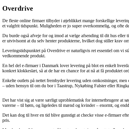
Overdrive
De fleste online firmaer tilbyder i øjeblikket mange forskellige lever
et valgfrit tidspunkt. Muligheden er jo super overkommelig, og ofte 
Du burde også afveje for og imod at vælge afsending til dit hus eller 
er utvivlsomt at du selv henter produkterne, hvilket dog stiller krav o
Leveringstidspunktet på Overdrive er naturligvis ret essentiel om vi st
vedkommende produkt.
En hel del e-firmaer i Danmark lover levering på blot en enkelt hverd
konkret klokkeslæt, så at de har en chance for at nå at få produktet or
Enkelte outlets på nettet frembyder levering uden omkostninger, men o
– uden hensyn til om du bor i Taastrup, Nykøbing Falster eller Ringkøbin
Det har vist sig at være særligt uproblematisk for internetbrugere at sø
varerne – til børn, og ligeledes til mænd og kvinder – enormt, og endd
Det kan dog til hver en tid blive gunstigt at checke visse e-firmaer e
pris.