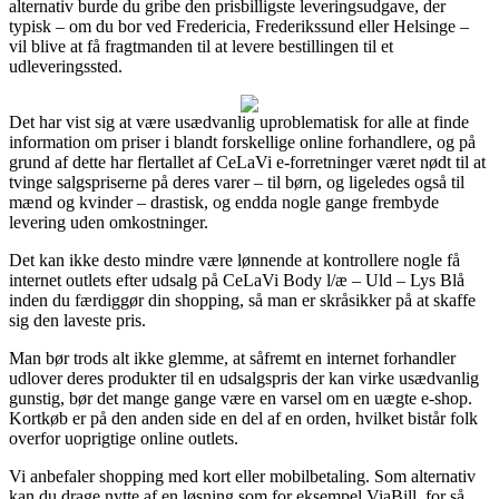
alternativ burde du gribe den prisbilligste leveringsudgave, der
typisk – om du bor ved Fredericia, Frederikssund eller Helsinge –
vil blive at få fragtmanden til at levere bestillingen til et
udleveringssted.
Det har vist sig at være usædvanlig uproblematisk for alle at finde
information om priser i blandt forskellige online forhandlere, og på
grund af dette har flertallet af CeLaVi e-forretninger været nødt til at
tvinge salgspriserne på deres varer – til børn, og ligeledes også til
mænd og kvinder – drastisk, og endda nogle gange frembyde
levering uden omkostninger.
Det kan ikke desto mindre være lønnende at kontrollere nogle få
internet outlets efter udsalg på CeLaVi Body l/æ – Uld – Lys Blå
inden du færdiggør din shopping, så man er skråsikker på at skaffe
sig den laveste pris.
Man bør trods alt ikke glemme, at såfremt en internet forhandler
udlover deres produkter til en udsalgspris der kan virke usædvanlig
gunstig, bør det mange gange være en varsel om en uægte e-shop.
Kortkøb er på den anden side en del af en orden, hvilket bistår folk
overfor uoprigtige online outlets.
Vi anbefaler shopping med kort eller mobilbetaling. Som alternativ
kan du drage nytte af en løsning som for eksempel ViaBill, for så