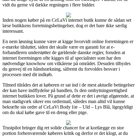
vidt du gerne vil dække regningen i flere bidder.
Inden nogen køber på en CeLaVi internet butik kunne de sådan set
læse butikkens forretningsbetingelser, dog er det bare ikke særlig
interessant.
En nem løsning kunne være at kigge hvorvidt online forretningen er
e-mærke tilsluttet, siden det skulle være en garanti for at e-
forhandleren understøtter de gældende danske regler, foruden at
internet forretningen ofte kigges til af specialister som har den
nødvendige knowhow om vilkårene på området. Desuden tilbydes
du genvej til en håndsrækning, såfremt du forvoldes besvær i
processen med dit indkøb.
Tilmed tilrådes det at køberen er sat ind i de mest aktuelle betingelser
der kan have indflydelse på handlen, fx den ombytningsrettighed
internet butikken lover. På grund af dette er det i øvrigt afgørende, at
man stadigvæk sikrer ens ordremail, således man altid vil kunne
bekræfte sin ordre af CeLaVi Body l/æ – Uld – Lys Blå, ligegyldigt
om du skal købe gave til en dreng eller pige.
Trustpilot bringer dig ret solide chancer for at kortlægge en stor
portion forhenværende køberes kritik og derfor er det klogt, at du