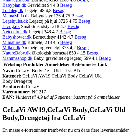
Babyplan.dk
Graviditet 94 4,8
Besøg
Tralaleg.dk
Legetøj 48 4,8
Besøg
MamaMilla.dk
Babyudstyr 126 4,75
Besøg
Legehjulet.dk
Legetøj på hjul 3725 4,75
Besøg
Livrig.dk
Småbørnsudstyr 218 4,7
Besøg
Netcentret.dk
Legetøj 348 4,7
Besøg
Babyshower.dk
Børneudstyr 4142 4,7
Besøg
Miniature.dk
Børnetøj 218 4,5
Besøg
Milker.dk
Ammetøj og ventetøj 373 4,2
Besøg
NatureBaby.dk
Økologisk børnetøj 859 4,15
Besøg
Mammashop.dk
Baby, graviditet og legetøj 599 4,1
Besøg
Webshop
Produkter
Anmeldelser
Bedømmelse
Link
Navn:
CeLaVi Body l/æ – Uld – Lys Blå
Kategori:
CeLaVi AW19,CeLaVi Body,CeLaVi Uld
Body,Drengetøj
Producent:
CeLaVi
Varenummer:
NG217
EAN:
Vurderet til 4.9 ud af 5 stjerner baseret på 6 anmeldelser
CeLaVi AW19,CeLaVi Body,CeLaVi Uld
Body,Drengetøj fra CeLaVi
En masse e-forretninger frembyder nu om dage flere leveringsmåder.