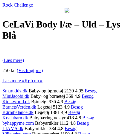
Rock Challenge
CeLaVi Body l/æ – Uld – Lys
Blå
(Læs mere)
250 kr.
(Vis fragtpris)
Læs mere »
Køb nu »
Smartkidz.dk
Baby- og børnetøj 2139 4,95
Besøg
MiniJacobi.dk
Baby- og børnetøj 369 4,9
Besøg
Kids-world.dk
Børnetøj 936 4,9
Besøg
BarnetsVerden.dk
Legetøj 5123 4,9
Besøg
Børnibalance.dk
Legetøj 1381 4,9
Besøg
Koalabarn.dk
Babybæring udstyr 418 4,8
Besøg
byhappyme.com
Babyartikler 1112 4,8
Besøg
LIAMS.dk
Babyartikler 384 4,8
Besøg
Villavejen.com
Børneværelset 1100 4,8
Besøg