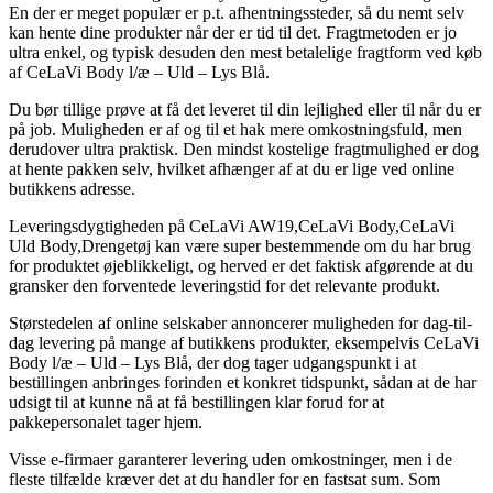
En der er meget populær er p.t. afhentningssteder, så du nemt selv
kan hente dine produkter når der er tid til det. Fragtmetoden er jo
ultra enkel, og typisk desuden den mest betalelige fragtform ved køb
af CeLaVi Body l/æ – Uld – Lys Blå.
Du bør tillige prøve at få det leveret til din lejlighed eller til når du er
på job. Muligheden er af og til et hak mere omkostningsfuld, men
derudover ultra praktisk. Den mindst kostelige fragtmulighed er dog
at hente pakken selv, hvilket afhænger af at du er lige ved online
butikkens adresse.
Leveringsdygtigheden på CeLaVi AW19,CeLaVi Body,CeLaVi
Uld Body,Drengetøj kan være super bestemmende om du har brug
for produktet øjeblikkeligt, og herved er det faktisk afgørende at du
gransker den forventede leveringstid for det relevante produkt.
Størstedelen af online selskaber annoncerer muligheden for dag-til-
dag levering på mange af butikkens produkter, eksempelvis CeLaVi
Body l/æ – Uld – Lys Blå, der dog tager udgangspunkt i at
bestillingen anbringes forinden et konkret tidspunkt, sådan at de har
udsigt til at kunne nå at få bestillingen klar forud for at
pakkepersonalet tager hjem.
Visse e-firmaer garanterer levering uden omkostninger, men i de
fleste tilfælde kræver det at du handler for en fastsat sum. Som