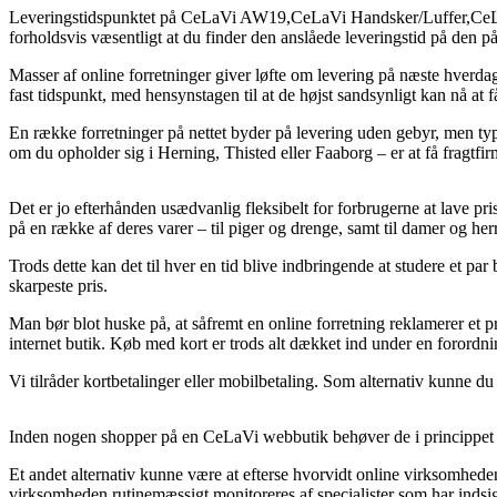
Leveringstidspunktet på CeLaVi AW19,CeLaVi Handsker/Luffer,CeLaVi L
forholdsvis væsentligt at du finder den anslåede leveringstid på den 
Masser af online forretninger giver løfte om levering på næste hverd
fast tidspunkt, med hensynstagen til at de højst sandsynligt kan nå at få
En række forretninger på nettet byder på levering uden gebyr, men typ
om du opholder sig i Herning, Thisted eller Faaborg – er at få fragtfirmae
Det er jo efterhånden usædvanlig fleksibelt for forbrugerne at lave pr
på en række af deres varer – til piger og drenge, samt til damer og he
Trods dette kan det til hver en tid blive indbringende at studere et pa
skarpeste pris.
Man bør blot huske på, at såfremt en online forretning reklamerer et p
internet butik. Køb med kort er trods alt dækket ind under en forordn
Vi tilråder kortbetalinger eller mobilbetaling. Som alternativ kunne du
Inden nogen shopper på en CeLaVi webbutik behøver de i princippet g
Et andet alternativ kunne være at efterse hvorvidt online virksomhede
virksomheden rutinemæssigt monitoreres af specialister som har indsig