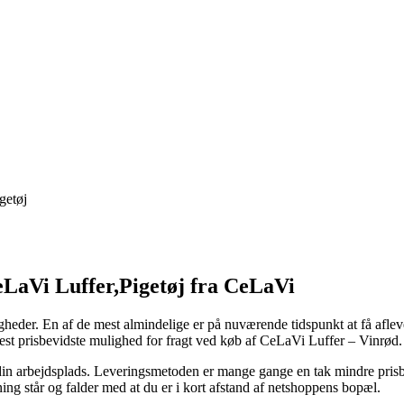
getøj
aVi Luffer,Pigetøj fra CeLaVi
gheder. En af de mest almindelige er på nuværende tidspunkt at få afle
 mest prisbevidste mulighed for fragt ved køb af CeLaVi Luffer – Vinrød.
 din arbejdsplads. Leveringsmetoden er mange gange en tak mindre prisbi
ning står og falder med at du er i kort afstand af netshoppens bopæl.