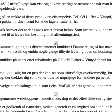
uffer,Pigetøj kan vise sig at være særligt bestemmende når man har b
pågældende vare.
ag på en række af deres produkter, eksempelvis CeLaVi Luffer – Vinrød,
 pakken ordnet forud for at de lageransatte får fri.
isk kræver det at der købes for et fastsat beløb. Som alternativ kunne 
t til at levere din bestilling til et afhentningssted.
issammenligning hos diverse internet butikker i Danmark, og så har masse
rrer – kolossalt, og endda nogle gange tilbyde levering uden omkostning
r butikker på nettet efter rabatkoder på CeLaVi Luffer – Vinrød forud fo
rodukt til salg for en pris der kan ses som uforståeligt overkommelig, k
ing, der dækker dig som køber overfor uoprigtige forhandlere på nettet.
 vælge et afbetalingstilbud som f.eks. ViaBill, når du gerne vil honorere
ennemse webshoppens handelsaftale, dog er det oftest ikke særlig sjov
n er godkendt af e-mærket, hvilket generelt er en tryghed om at online
t i de gældende love. Desuden tilbydes du chance for support, såfremt 