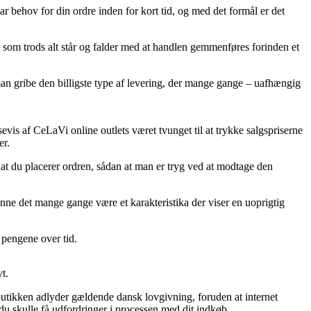
ehov for din ordre inden for kort tid, og med det formål er det
 som trods alt står og falder med at handlen gemmenføres forinden et
man gribe den billigste type af levering, der mange gange – uafhængig
vis af CeLaVi online outlets været tvunget til at trykke salgspriserne
er.
r at du placerer ordren, sådan at man er tryg ved at modtage den
unne det mange gange være et karakteristika der viser en uoprigtig
 pengene over tid.
t.
 butikken adlyder gældende dansk lovgivning, foruden at internet
du skulle få udfordringer i processen med dit indkøb.