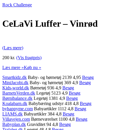
Rock Challenge
CeLaVi Luffer – Vinrød
(Læs mere)
200 kr.
(Vis fragtpris)
Læs mere »
Køb nu »
Smartkidz.dk
Baby- og børnetøj 2139 4,95
Besøg
MiniJacobi.dk
Baby- og børnetøj 369 4,9
Besøg
Kids-world.dk
Børnetøj 936 4,9
Besøg
BarnetsVerden.dk
Legetøj 5123 4,9
Besøg
Børnibalance.dk
Legetøj 1381 4,9
Besøg
Koalabarn.dk
Babybæring udstyr 418 4,8
Besøg
byhappyme.com
Babyartikler 1112 4,8
Besøg
LIAMS.dk
Babyartikler 384 4,8
Besøg
Villavejen.com
Børneværelset 1100 4,8
Besøg
Babyplan.dk
Graviditet 94 4,8
Besøg
Tralaleg.dk
Legetøj 48 4,8
Besøg