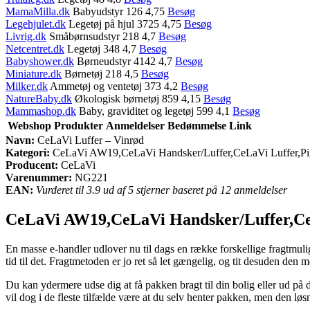
MamaMilla.dk
Babyudstyr 126 4,75
Besøg
Legehjulet.dk
Legetøj på hjul 3725 4,75
Besøg
Livrig.dk
Småbørnsudstyr 218 4,7
Besøg
Netcentret.dk
Legetøj 348 4,7
Besøg
Babyshower.dk
Børneudstyr 4142 4,7
Besøg
Miniature.dk
Børnetøj 218 4,5
Besøg
Milker.dk
Ammetøj og ventetøj 373 4,2
Besøg
NatureBaby.dk
Økologisk børnetøj 859 4,15
Besøg
Mammashop.dk
Baby, graviditet og legetøj 599 4,1
Besøg
Webshop
Produkter
Anmeldelser
Bedømmelse
Link
Navn:
CeLaVi Luffer – Vinrød
Kategori:
CeLaVi AW19,CeLaVi Handsker/Luffer,CeLaVi Luffer,Pi
Producent:
CeLaVi
Varenummer:
NG221
EAN:
Vurderet til 3.9 ud af 5 stjerner baseret på 12 anmeldelser
CeLaVi AW19,CeLaVi Handsker/Luffer,CeL
En masse e-handler udlover nu til dags en række forskellige fragtmuli
tid til det. Fragtmetoden er jo ret så let gængelig, og tit desuden den
Du kan ydermere udse dig at få pakken bragt til din bolig eller ud på
vil dog i de fleste tilfælde være at du selv henter pakken, men den løs