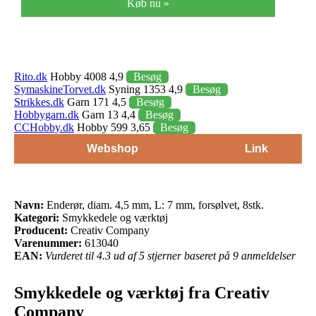
Køb nu »
Rito.dk
Hobby 4008 4,9
Besøg
SymaskineTorvet.dk
Syning 1353 4,9
Besøg
Strikkes.dk
Garn 171 4,5
Besøg
Hobbygarn.dk
Garn 13 4,4
Besøg
CCHobby.dk
Hobby 599 3,65
Besøg
Webshop
Link
Navn:
Enderør, diam. 4,5 mm, L: 7 mm, forsølvet, 8stk.
Kategori:
Smykkedele og værktøj
Producent:
Creativ Company
Varenummer:
613040
EAN:
Vurderet til 4.3 ud af 5 stjerner baseret på 9 anmeldelser
Smykkedele og værktøj fra Creativ
Company