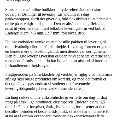
Størstedelen af online butikker tilbyder efterhånden et stort
udvalg af løsninger til levering. En yndling er i dag
pakkeshoppen, fordi det giver dig fuld fleksibilitet til at hente din
ordre på et valgfrit tidspunkt. Den er altså temmelig fleksibel,
samt tit ydermere den mest letkøbte leveringsform ved køb af
Enderør, diam. 4,5 mm, L: 7 mm, forsølvet, 8stk..
Du bør endvidere tænke over at bestille pakken til levering til
din privatbolig eller ud på dit arbejde. Leveringsformen er gerne
en kende mere omkostningsfuld, men derudover særligt nem.
Den billigste leveringsversion er uden tvivl at hente varerne selv,
men dette forudsætter at du har bopæl i kort afstand af internet
forhandlerens arbejdslager.
Fragtperioden på Smykkedele og værktøj er rigtig vital ifald man
står og skal bruge produktet om kort tid, og med det formål er
det tydeligvis passende at vi studerer det forventede
leveringstidspunkt på den vedkommende vare.
En lang række online virksomheder giver løfte om dag-til-dag
fragt på adskillige produkter, eksempelvis Enderør, diam. 4,5
mm, L: 7 mm, forsølvet, 8stk., hvilket dog forudsætter at der
bestilles forinden et bestemt tidspunkt, så at de har en chance for
at nå at få ordren ekspederet forinden pakkepersonalet får fri.