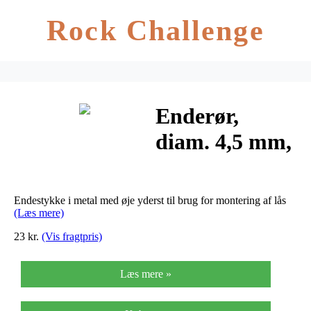
Rock Challenge
Enderør,
diam. 4,5 mm,
L: 7 mm,
forsølvet, 8stk.
Endestykke i metal med øje yderst til brug for montering af lås
(Læs mere)
23 kr.
(Vis fragtpris)
Læs mere »