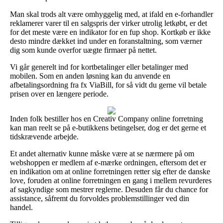
Man skal trods alt være omhyggelig med, at ifald en e-forhandler
reklamerer varer til en salgspris der virker utrolig letkøbt, er det
for det meste være en indikator for en fup shop. Kortkøb er ikke
desto mindre dækket ind under en foranstaltning, som værner
dig som kunde overfor uægte firmaer på nettet.
Vi går generelt ind for kortbetalinger eller betalinger med
mobilen. Som en anden løsning kan du anvende en
afbetalingsordning fra fx ViaBill, for så vidt du gerne vil betale
prisen over en længere periode.
Inden folk bestiller hos en Creativ Company online forretning
kan man reelt se på e-butikkens betingelser, dog er det gerne et
tidskrævende arbejde.
Et andet alternativ kunne måske være at se nærmere på om
webshoppen er medlem af e-mærke ordningen, eftersom det er
en indikation om at online forretningen retter sig efter de danske
love, foruden at online forretningen en gang i mellem revurderes
af sagkyndige som mestrer reglerne. Desuden får du chance for
assistance, såfremt du forvoldes problemstillinger ved din
handel.