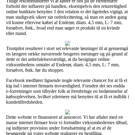
Tillige rekommanderer vi at køber er obs på de elementære
forhold der influerer på handlen, eksempelvis den returrettighed
online butikken benytter. I den relation er det ligeledes vigtigt, at
man stadigvæk sikrer sin ordrekvittering, så man en anden gang
vil kunne eftervise købet af Enderør, diam. 4,5 mm, L: 7 mm,
forsølvet, 8stk., hvad end man søger et produkt til en kvinde
eller mand.
Trustpilot resulterer i stort set relevante løsninger til at gennemgå
en længere række nuværende brugeres meninger og på grund af
dette er det anbefalelsesværdigt, at du besigtiger online
virksomhedens omtaler af Enderør, diam. 4,5 mm, L: 7 mm,
forsølvet, 8stk. før du shopper.
Facebook medfører lignende nogle relevante chancer for at få et
kig ind i internet firmaets troværdighed. Foruden det ses endda
e-forretninger som tilbyder folk at frembringe en bedømmelse af
købsoplevelsen, hvilket ydermere må benyttes til at få et indblik i
kundetilfredsheden.
Dette website er finansieret af annoncer. Vi har aftaler med en
masse internet firmaer hvor vi formidler virksomhedernes tilbud,
og indtjener provision under forudsætning af at en af de
besøgende på vores website realiserer en bestilling.