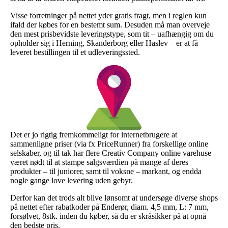
Visse forretninger på nettet yder gratis fragt, men i reglen kun
ifald der købes for en bestemt sum. Desuden må man overveje
den mest prisbevidste leveringstype, som tit – uafhængig om du
opholder sig i Herning, Skanderborg eller Haslev – er at få
leveret bestillingen til et udleveringssted.
Det er jo rigtig fremkommeligt for internetbrugere at
sammenligne priser (via fx PriceRunner) fra forskellige online
selskaber, og til tak har flere Creativ Company online varehuse
været nødt til at stampe salgsværdien på mange af deres
produkter – til juniorer, samt til voksne – markant, og endda
nogle gange love levering uden gebyr.
Derfor kan det trods alt blive lønsomt at undersøge diverse shops
på nettet efter rabatkoder på Enderør, diam. 4,5 mm, L: 7 mm,
forsølvet, 8stk. inden du køber, så du er skråsikker på at opnå
den bedste pris.