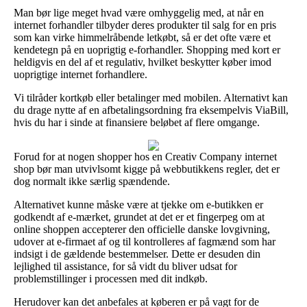
Man bør lige meget hvad være omhyggelig med, at når en
internet forhandler tilbyder deres produkter til salg for en pris
som kan virke himmelråbende letkøbt, så er det ofte være et
kendetegn på en uoprigtig e-forhandler. Shopping med kort er
heldigvis en del af et regulativ, hvilket beskytter køber imod
uoprigtige internet forhandlere.
Vi tilråder kortkøb eller betalinger med mobilen. Alternativt kan
du drage nytte af en afbetalingsordning fra eksempelvis ViaBill,
hvis du har i sinde at finansiere beløbet af flere omgange.
Forud for at nogen shopper hos en Creativ Company internet
shop bør man utvivlsomt kigge på webbutikkens regler, det er
dog normalt ikke særlig spændende.
Alternativet kunne måske være at tjekke om e-butikken er
godkendt af e-mærket, grundet at det er et fingerpeg om at
online shoppen accepterer den officielle danske lovgivning,
udover at e-firmaet af og til kontrolleres af fagmænd som har
indsigt i de gældende bestemmelser. Dette er desuden din
lejlighed til assistance, for så vidt du bliver udsat for
problemstillinger i processen med dit indkøb.
Herudover kan det anbefales at køberen er på vagt for de