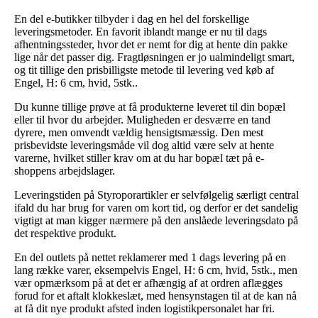
En del e-butikker tilbyder i dag en hel del forskellige
leveringsmetoder. En favorit iblandt mange er nu til dags
afhentningssteder, hvor det er nemt for dig at hente din pakke
lige når det passer dig. Fragtløsningen er jo ualmindeligt smart,
og tit tillige den prisbilligste metode til levering ved køb af
Engel, H: 6 cm, hvid, 5stk..
Du kunne tillige prøve at få produkterne leveret til din bopæl
eller til hvor du arbejder. Muligheden er desværre en tand
dyrere, men omvendt vældig hensigtsmæssig. Den mest
prisbevidste leveringsmåde vil dog altid være selv at hente
varerne, hvilket stiller krav om at du har bopæl tæt på e-
shoppens arbejdslager.
Leveringstiden på Styroporartikler er selvfølgelig særligt central
ifald du har brug for varen om kort tid, og derfor er det sandelig
vigtigt at man kigger nærmere på den anslåede leveringsdato på
det respektive produkt.
En del outlets på nettet reklamerer med 1 dags levering på en
lang række varer, eksempelvis Engel, H: 6 cm, hvid, 5stk., men
vær opmærksom på at det er afhængig af at ordren aflægges
forud for et aftalt klokkeslæt, med hensynstagen til at de kan nå
at få dit nye produkt afsted inden logistikpersonalet har fri.