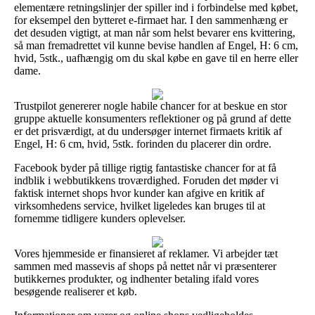
elementære retningslinjer der spiller ind i forbindelse med købet,
for eksempel den bytteret e-firmaet har. I den sammenhæng er
det desuden vigtigt, at man når som helst bevarer ens kvittering,
så man fremadrettet vil kunne bevise handlen af Engel, H: 6 cm,
hvid, 5stk., uafhængig om du skal købe en gave til en herre eller
dame.
Trustpilot genererer nogle habile chancer for at beskue en stor
gruppe aktuelle konsumenters reflektioner og på grund af dette
er det prisværdigt, at du undersøger internet firmaets kritik af
Engel, H: 6 cm, hvid, 5stk. forinden du placerer din ordre.
Facebook byder på tillige rigtig fantastiske chancer for at få
indblik i webbutikkens troværdighed. Foruden det møder vi
faktisk internet shops hvor kunder kan afgive en kritik af
virksomhedens service, hvilket ligeledes kan bruges til at
fornemme tidligere kunders oplevelser.
Vores hjemmeside er finansieret af reklamer. Vi arbejder tæt
sammen med massevis af shops på nettet når vi præsenterer
butikkernes produkter, og indhenter betaling ifald vores
besøgende realiserer et køb.