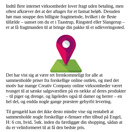
Indtil flere internet virksomheder lover fragt uden betaling, men
oftest afkræver det at der aftages for et fastsat beløb. Desuden
bør man snuppe den billigste fragtmetode, hvilket i de fleste
tilfælde – uanset om du er i Taastrup, Ringsted eller Slangerup –
er at få fragtmanden til at bringe din pakke til et udleveringssted.
Det har vist sig at være ret fremkommeligt for alle at
sammenholde priser fra forskellige online outlets, og med det
motiv har mange Creativ Company online virksomheder været
tvunget til at sænke salgsværdien på en række af deres produkter
– til piger og drenge, og ligeledes også til damer og herrer – en
hel del, og endda nogle gange præstere gebyrfri levering.
Til gengæld kan det ikke desto mindre vise sig rentabelt at
sammenholde nogle forskellige e-firmaer efter tilbud på Engel,
H: 6 cm, hvid, 5stk. inden du færdiggør din shopping, sådan at
du er velinformeret til at få den bedste pris.