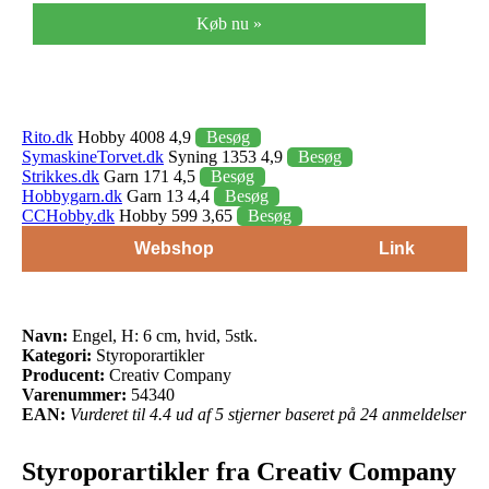
Køb nu »
Rito.dk
Hobby 4008 4,9
Besøg
SymaskineTorvet.dk
Syning 1353 4,9
Besøg
Strikkes.dk
Garn 171 4,5
Besøg
Hobbygarn.dk
Garn 13 4,4
Besøg
CCHobby.dk
Hobby 599 3,65
Besøg
Webshop
Link
Navn:
Engel, H: 6 cm, hvid, 5stk.
Kategori:
Styroporartikler
Producent:
Creativ Company
Varenummer:
54340
EAN:
Vurderet til 4.4 ud af 5 stjerner baseret på 24 anmeldelser
Styroporartikler fra Creativ Company