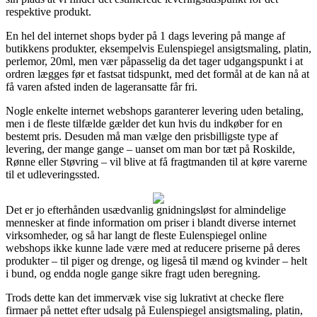
respektive produkt.
En hel del internet shops byder på 1 dags levering på mange af
butikkens produkter, eksempelvis Eulenspiegel ansigtsmaling, platin,
perlemor, 20ml, men vær påpasselig da det tager udgangspunkt i at
ordren lægges før et fastsat tidspunkt, med det formål at de kan nå at
få varen afsted inden de lageransatte får fri.
Nogle enkelte internet webshops garanterer levering uden betaling,
men i de fleste tilfælde gælder det kun hvis du indkøber for en
bestemt pris. Desuden må man vælge den prisbilligste type af
levering, der mange gange – uanset om man bor tæt på Roskilde,
Rønne eller Støvring – vil blive at få fragtmanden til at køre varerne
til et udleveringssted.
Det er jo efterhånden usædvanlig gnidningsløst for almindelige
mennesker at finde information om priser i blandt diverse internet
virksomheder, og så har langt de fleste Eulenspiegel online
webshops ikke kunne lade være med at reducere priserne på deres
produkter – til piger og drenge, og ligeså til mænd og kvinder – helt
i bund, og endda nogle gange sikre fragt uden beregning.
Trods dette kan det immervæk vise sig lukrativt at checke flere
firmaer på nettet efter udsalg på Eulenspiegel ansigtsmaling, platin,