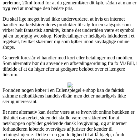
perlemor, 20ml forud for at du gennemfører dit køb, sådan at man er
tryg ved at modtage den bedste pris.
Du skal lige meget hvad ikke undervurdere, at hvis en internet
handler markedsfører deres produkter til salg for en salgspris som
virker helt fantastisk attraktiv, kunne det undertiden være et symbol
på en uoprigtig webshop. Kortbetalinger er heldigvis inkluderet i et
regelsæt, hvilket skærmer dig som køber imod snydagtige online
shops.
Generelt foreslår vi handler med kort eller betalinger med mobilen.
Som alternativ bør du anvende en afbetalingsordning fra fx ViaBill, i
tilfælde af at du higer efter at godtgøre beløbet over et længere
tidsrum.
Forinden nogen køber i en Eulenspiegel e-shop kan de faktisk
skimme netbutikkens handelsvilkår, men det er naturligvis ikke
særlig interessant.
Et nemt alternativ kan derfor være at se hvorvidt online butikken er
tilsluttet e-mærket, siden det skulle være en sikkerhed for at
netshoppen opfylder gældende dansk lovgivning, og at internet
forhandleren løbende overvåges af jurister der kender til
retningslinjerne. Dette er en god lejlighed til at få hjælp, når du