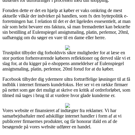
udsættes for udfordringer i processen med din shopping.
Foruden dette er det en hjælp at køber er vaks omkring de mest
aktuelle vilkår der indvirker på handlen, som fx den byttepolitik e-
forretningen har. I relation til det er det ligeledes essesentielt, at man
når som helst bevarer ens faktura, så man fremadrettet kan bekræfte
sin bestilling af Eulenspiegel ansigtsmaling, platin, perlemor, 20ml,
uafhængig om du søger en vare til en dame eller herre.
Trustpilot tilbyder dig forholdsvis sikre muligheder for at læse en
stor portion forhenværende køberes reflektioner og derved slår vi et
slag for, at du kigger på e-shoppens anmeldelser af Eulenspiegel
ansigtsmaling, platin, perlemor, 20ml forud for at du køber.
Facebook tilbyder dig ydermere ultra fortræffelige løsninger til at få
indblik i internet firmaets kundefokus. Her ser vi en række firmaer
på nettet som gør det muligt at skrive en kritik af ordreforløbet, som
tilmed må tages i brug til at vurdere hvor glade kunderne er.
Vores website er finansieret af indtægter fra reklamer. Vi har
samarbejdsaftaler med adskillige internet handler i form af at vi
publicerer firmaernes produkter, og får honorar ifald en af de
besøgende på vores website udfører en handel.