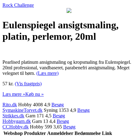
Rock Challenge
Eulenspiegel ansigtsmaling,
platin, perlemor, 20ml
Pearlised platinum ansigtsmaling og kropsmaling fra Eulenspiegel.
20ml professional, vandbaseret, parabenefri ansigtsmaling. Meget
velegnet til børn.
(Læs mere)
57 kr.
(Vis fragtpris)
Læs mere »
Køb nu »
Rito.dk
Hobby 4008 4,9
Besøg
SymaskineTorvet.dk
Syning 1353 4,9
Besøg
Strikkes.dk
Garn 171 4,5
Besøg
Hobbygarn.dk
Garn 13 4,4
Besøg
CCHobby.dk
Hobby 599 3,65
Besøg
Webshop
Produkter
Anmeldelser
Bedømmelse
Link