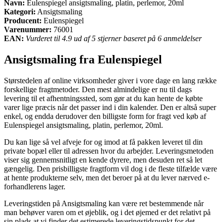
Navn:
Eulenspiegel ansigtsmaling, platin, perlemor, 20ml
Kategori:
Ansigtsmaling
Producent:
Eulenspiegel
Varenummer:
76001
EAN:
Vurderet til 4.9 ud af 5 stjerner baseret på 6 anmeldelser
Ansigtsmaling fra Eulenspiegel
Størstedelen af online virksomheder giver i vore dage en lang række
forskellige fragtmetoder. Den mest almindelige er nu til dags
levering til et afhentningssted, som gør at du kan hente de købte
varer lige præcis når det passer ind i din kalender. Den er altså super
enkel, og endda derudover den billigste form for fragt ved køb af
Eulenspiegel ansigtsmaling, platin, perlemor, 20ml.
Du kan lige så vel afveje for og imod at få pakken leveret til din
private bopæl eller til adressen hvor du arbejder. Leveringsmetoden
viser sig gennemsnitligt en kende dyrere, men desuden ret så let
gængelig. Den prisbilligste fragtform vil dog i de fleste tilfælde være
at hente produkterne selv, men det beroer på at du lever nærved e-
forhandlerens lager.
Leveringstiden på Ansigtsmaling kan være ret bestemmende når
man behøver varen om et øjeblik, og i det øjemed er det relativt på
sin plads at vi finder det estimerede leveringstidspunkt for det