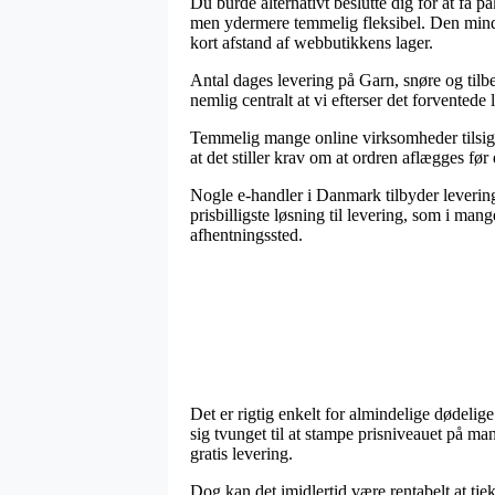
Du burde alternativt beslutte dig for at få p
men ydermere temmelig fleksibel. Den mindst 
kort afstand af webbutikkens lager.
Antal dages levering på Garn, snøre og tilbeh
nemlig centralt at vi efterser det forvented
Temmelig mange online virksomheder tilsige
at det stiller krav om at ordren aflægges før
Nogle e-handler i Danmark tilbyder levering
prisbilligste løsning til levering, som i man
afhentningssted.
Det er rigtig enkelt for almindelige dødelig
sig tvunget til at stampe prisniveauet på ma
gratis levering.
Dog kan det imidlertid være rentabelt at tj