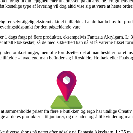
akken bragt til din lejlighed eller til adressen på dit arbejde. Fragtmeto
kostelige type af levering vil dog altid vise sig at være at hente ordre
ør er selvfølgelig ekstremt aktuel i tilfælde af at du har behov for prod
e leveringstidspunkt for den pågældende vare.
r 1 dags fragt på flere produkter, eksempelvis Fantasia Akrylgarn, L:
 et aftalt klokkeslæt, så de med sikkerhed kan nå at få varerne fikset for
 uden omkostninger, men ofte forudsætter det at man bestiller for et fa
ge tilfælde – hvad end man befinder sig i Roskilde, Holbæk eller Faaborg –
e at sammenholde priser fra flere e-butikker, og ergo har utallige Crea
nge af deres produkter – til juniorer, og desuden også til kvinder og m
ekke diverse shops på nettet efter udsalg på Fantasia Akrylgarn, L: 35 