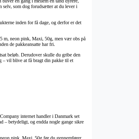
den bliver en gang i mellem en tand dyrere,
n selv, som dog forudsætter at du lever i
ukterne inden for få dage, og derfor er det
 35 m, neon pink, Maxi, 50g, men vær obs på
inden de pakkeansatte har fri.
stsat beløb. Derudover skulle du gribe den
 vil blive at få bragt din pakke til et
tiv Company internet handler i Danmark set
ænd – betydeligt, og endda nogle gange sikre
m, neon pink, Maxi, 50g før du gennemfører