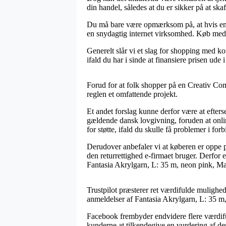
din handel, således at du er sikker på at skaf
Du må bare være opmærksom på, at hvis en net
en snydagtig internet virksomhed. Køb med k
Generelt slår vi et slag for shopping med k
ifald du har i sinde at finansiere prisen ude 
Forud for at folk shopper på en Creativ Comp
reglen et omfattende projekt.
Et andet forslag kunne derfor være at efters
gældende dansk lovgivning, foruden at onli
for støtte, ifald du skulle få problemer i for
Derudover anbefaler vi at køberen er oppe
den returrettighed e-firmaet bruger. Derfor e
Fantasia Akrylgarn, L: 35 m, neon pink, Ma
Trustpilot præsterer ret værdifulde mulighed
anmeldelser af Fantasia Akrylgarn, L: 35 m,
Facebook frembyder endvidere flere værdifuld
kunderne at tilkendegive en vurdering af de