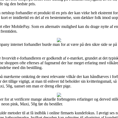
fe sig den bedste pris.
shop forhandler et produkt til en pris der kan virke helt ekstremt ford
ort er imidlertid en del af en bestemmelse, som dækker folk imod uopri
ort eller MobilePay. Som en alternativ mulighed kan du drage nytte af e
i fremtiden.
any internet forhandler burde man for at være på den sikre side se på f
e hvorvidt e-forhandleren er godkendt af e-mærket, grundet at det typisk 
ne shoppen ofte efterses af fagmænd der har meget erfaring med vilkåre
bindelse med din bestilling.
 på mærkerne omkring de mest relevante vilkår der kan håndhæves i fo
r det tillige vigtigt, at man til enhver tid beholder sin kvitteringsmail,
xi, 50g, uanset om man er dreng eller pige.
er for at verificere mange aktuelle forbrugeres erfaringer og derved stil
 neon pink, Maxi, 50g før du bestiller.
e metoder til at få indblik i online firmaets kundefokus. I øvrigt ses n
res købsoplevelse, hvilket desuden kan udnyttes til afvejning af kundeti