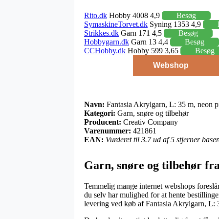
Rito.dk
Hobby 4008 4,9
Besøg
SymaskineTorvet.dk
Syning 1353 4,9
Strikkes.dk
Garn 171 4,5
Besøg
Hobbygarn.dk
Garn 13 4,4
Besøg
CCHobby.dk
Hobby 599 3,65
Besøg
Webshop
Navn:
Fantasia Akrylgarn, L: 35 m, neon p
Kategori:
Garn, snøre og tilbehør
Producent:
Creativ Company
Varenummer:
421861
EAN:
Vurderet til 3.7 ud af 5 stjerner bas
Garn, snøre og tilbehør f
Temmelig mange internet webshops foreslår h
du selv har mulighed for at hente bestilling
levering ved køb af Fantasia Akrylgarn, L: