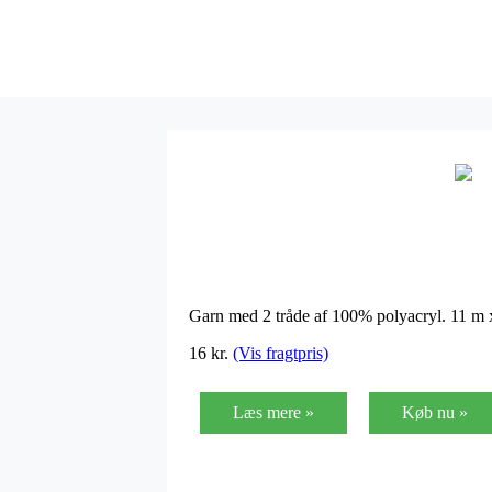
Garn med 2 tråde af 100% polyacryl. 11 m 
16 kr.
(Vis fragtpris)
Læs mere »
Køb nu »