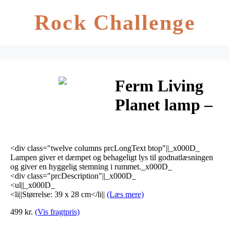
Rock Challenge
Ferm Living
Planet lamp –
Støvet blå
<div class="twelve columns prcLongText btop"||_x000D_
Lampen giver et dæmpet og behageligt lys til godnatlæsningen
og giver en hyggelig stemning i rummet._x000D_
<div class="prcDescription"||_x000D_
<ul||_x000D_
<li||Størrelse: 39 x 28 cm</li||
(Læs mere)
499 kr.
(Vis fragtpris)