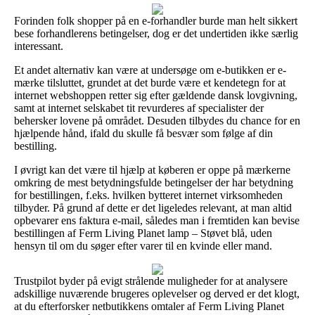
Forinden folk shopper på en e-forhandler burde man helt sikkert
bese forhandlerens betingelser, dog er det undertiden ikke særlig
interessant.
Et andet alternativ kan være at undersøge om e-butikken er e-
mærke tilsluttet, grundet at det burde være et kendetegn for at
internet webshoppen retter sig efter gældende dansk lovgivning,
samt at internet selskabet tit revurderes af specialister der
behersker lovene på området. Desuden tilbydes du chance for en
hjælpende hånd, ifald du skulle få besvær som følge af din
bestilling.
I øvrigt kan det være til hjælp at køberen er oppe på mærkerne
omkring de mest betydningsfulde betingelser der har betydning
for bestillingen, f.eks. hvilken bytteret internet virksomheden
tilbyder. På grund af dette er det ligeledes relevant, at man altid
opbevarer ens faktura e-mail, således man i fremtiden kan bevise
bestillingen af Ferm Living Planet lamp – Støvet blå, uden
hensyn til om du søger efter varer til en kvinde eller mand.
Trustpilot byder på evigt strålende muligheder for at analysere
adskillige nuværende brugeres oplevelser og derved er det klogt,
at du efterforsker netbutikkens omtaler af Ferm Living Planet