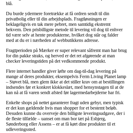
blå.
Du burde ydermere foretrække at få ordren sendt til din
privatbolig eller til din arbejdsplads. Fragtløsningen er
beklageligvis en tak mere pebret, men samtidig ekstremt
bekvem. Den prisbilligste metode til levering vil dog til enhver
tid være selv at hente produkterne, hvilket dog står og falder
med at du er i nærheden af webbutikkens adresse.
Fragtperioden på Mærker er super relevant såfremt man har brug
for din pakke straks, og herved er det ret afgørende at man
checker leveringstiden på det vedkommende produkt.
Flere internet handler giver løfte om dag-til-dag levering på
mange af deres produkter, eksempelvis Ferm Living Planet lamp
– Støvet blå, men glem ikke at det stiller krav om at bestillingen
indsendes før et konkret klokkeslæt, med hensynstagen til at de
kan nå at få varen sendt afsted før lagermedarbejderne har fri.
Enkelte shops på nettet garanterer fragt uden gebyr, men typisk
er det kun gældende hvis man shopper for et bestemt beløb.
Desuden kunne du overveje den billigste leveringsudgave, der i
de fleste tilfælde – uanset om man bor tæt på Esbjerg,
Sønderborg eller Assens – er at få kørt dine produkter til et
udleveringssted.