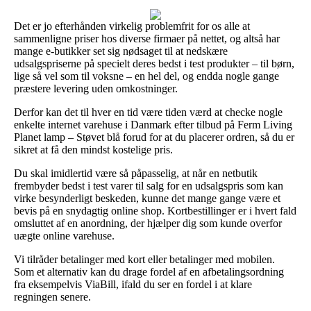
Det er jo efterhånden virkelig problemfrit for os alle at
sammenligne priser hos diverse firmaer på nettet, og altså har
mange e-butikker set sig nødsaget til at nedskære
udsalgspriserne på specielt deres bedst i test produkter – til børn,
lige så vel som til voksne – en hel del, og endda nogle gange
præstere levering uden omkostninger.
Derfor kan det til hver en tid være tiden værd at checke nogle
enkelte internet varehuse i Danmark efter tilbud på Ferm Living
Planet lamp – Støvet blå forud for at du placerer ordren, så du er
sikret at få den mindst kostelige pris.
Du skal imidlertid være så påpasselig, at når en netbutik
frembyder bedst i test varer til salg for en udsalgspris som kan
virke besynderligt beskeden, kunne det mange gange være et
bevis på en snydagtig online shop. Kortbestillinger er i hvert fald
omsluttet af en anordning, der hjælper dig som kunde overfor
uægte online varehuse.
Vi tilråder betalinger med kort eller betalinger med mobilen.
Som et alternativ kan du drage fordel af en afbetalingsordning
fra eksempelvis ViaBill, ifald du ser en fordel i at klare
regningen senere.