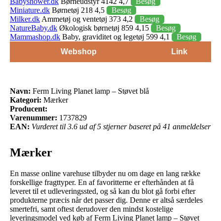
Babyshower.dk
Børneudstyr 4142 4,7
Besøg
Miniature.dk
Børnetøj 218 4,5
Besøg
Milker.dk
Ammetøj og ventetøj 373 4,2
Besøg
NatureBaby.dk
Økologisk børnetøj 859 4,15
Besøg
Mammashop.dk
Baby, graviditet og legetøj 599 4,1
Besøg
Webshop
Link
Navn:
Ferm Living Planet lamp – Støvet blå
Kategori:
Mærker
Producent:
Varenummer:
1737829
EAN:
Vurderet til 3.6 ud af 5 stjerner baseret på 41 anmeldelser
Mærker
En masse online varehuse tilbyder nu om dage en lang række
forskellige fragttyper. En af favoritterne er efterhånden at få
leveret til et udleveringssted, og så kan du blot gå forbi efter
produkterne præcis når det passer dig. Denne er altså særdeles
smertefri, samt oftest derudover den mindst kostelige
leveringsmodel ved køb af Ferm Living Planet lamp – Støvet