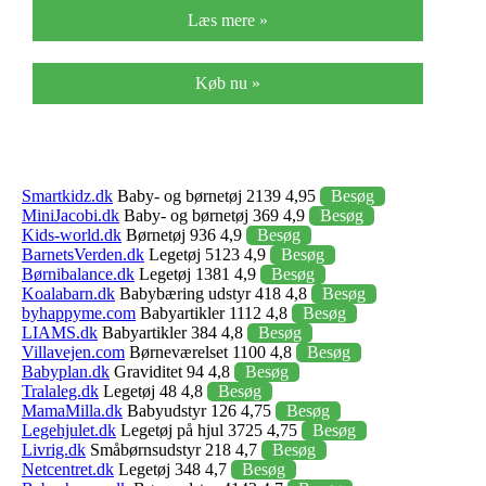
Læs mere »
Køb nu »
Smartkidz.dk
Baby- og børnetøj 2139 4,95
Besøg
MiniJacobi.dk
Baby- og børnetøj 369 4,9
Besøg
Kids-world.dk
Børnetøj 936 4,9
Besøg
BarnetsVerden.dk
Legetøj 5123 4,9
Besøg
Børnibalance.dk
Legetøj 1381 4,9
Besøg
Koalabarn.dk
Babybæring udstyr 418 4,8
Besøg
byhappyme.com
Babyartikler 1112 4,8
Besøg
LIAMS.dk
Babyartikler 384 4,8
Besøg
Villavejen.com
Børneværelset 1100 4,8
Besøg
Babyplan.dk
Graviditet 94 4,8
Besøg
Tralaleg.dk
Legetøj 48 4,8
Besøg
MamaMilla.dk
Babyudstyr 126 4,75
Besøg
Legehjulet.dk
Legetøj på hjul 3725 4,75
Besøg
Livrig.dk
Småbørnsudstyr 218 4,7
Besøg
Netcentret.dk
Legetøj 348 4,7
Besøg