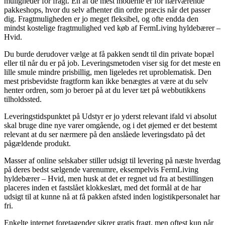
muligheder for fragt. En af de mest moderne er for nærværende
pakkeshops, hvor du selv afhenter din ordre præcis når det passer
dig. Fragtmuligheden er jo meget fleksibel, og ofte endda den
mindst kostelige fragtmulighed ved køb af FermLiving hyldebærer –
Hvid.
Du burde derudover vælge at få pakken sendt til din private bopæl
eller til når du er på job. Leveringsmetoden viser sig for det meste en
lille smule mindre prisbillig, men ligeledes ret uproblematisk. Den
mest prisbevidste fragtform kan ikke benægtes at være at du selv
henter ordren, som jo beroer på at du lever tæt på webbutikkens
tilholdssted.
Leveringstidspunktet på Udstyr er jo yderst relevant ifald vi absolut
skal bruge dine nye varer omgående, og i det øjemed er det bestemt
relevant at du ser nærmere på den anslåede leveringsdato på det
pågældende produkt.
Masser af online selskaber stiller udsigt til levering på næste hverdag
på deres bedst sælgende varenumre, eksempelvis FermLiving
hyldebærer – Hvid, men husk at det er regnet ud fra at bestillingen
placeres inden et fastslået klokkeslæt, med det formål at de har
udsigt til at kunne nå at få pakken afsted inden logistikpersonalet har
fri.
Enkelte internet foretagender sikrer gratis fragt, men oftest kun når