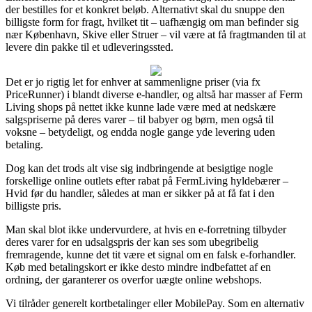
der bestilles for et konkret beløb. Alternativt skal du snuppe den
billigste form for fragt, hvilket tit – uafhængig om man befinder sig
nær København, Skive eller Struer – vil være at få fragtmanden til at
levere din pakke til et udleveringssted.
Det er jo rigtig let for enhver at sammenligne priser (via fx
PriceRunner) i blandt diverse e-handler, og altså har masser af Ferm
Living shops på nettet ikke kunne lade være med at nedskære
salgspriserne på deres varer – til babyer og børn, men også til
voksne – betydeligt, og endda nogle gange yde levering uden
betaling.
Dog kan det trods alt vise sig indbringende at besigtige nogle
forskellige online outlets efter rabat på FermLiving hyldebærer –
Hvid før du handler, således at man er sikker på at få fat i den
billigste pris.
Man skal blot ikke undervurdere, at hvis en e-forretning tilbyder
deres varer for en udsalgspris der kan ses som ubegribelig
fremragende, kunne det tit være et signal om en falsk e-forhandler.
Køb med betalingskort er ikke desto mindre indbefattet af en
ordning, der garanterer os overfor uægte online webshops.
Vi tilråder generelt kortbetalinger eller MobilePay. Som en alternativ