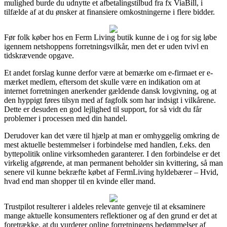
mulighed burde du udnytte et afbetalingstilbud fra fx ViaBill, i
tilfælde af at du ønsker at finansiere omkostningerne i flere bidder.
Før folk køber hos en Ferm Living butik kunne de i og for sig løbe
igennem netshoppens forretningsvilkår, men det er uden tvivl en
tidskrævende opgave.
Et andet forslag kunne derfor være at bemærke om e-firmaet er e-
mærket medlem, eftersom det skulle være en indikation om at
internet forretningen anerkender gældende dansk lovgivning, og at
den hyppigt føres tilsyn med af fagfolk som har indsigt i vilkårene.
Dette er desuden en god lejlighed til support, for så vidt du får
problemer i processen med din handel.
Derudover kan det være til hjælp at man er omhyggelig omkring de
mest aktuelle bestemmelser i forbindelse med handlen, f.eks. den
byttepolitik online virksomheden garanterer. I den forbindelse er det
virkelig afgørende, at man permanent beholder sin kvittering, så man
senere vil kunne bekræfte købet af FermLiving hyldebærer – Hvid,
hvad end man shopper til en kvinde eller mand.
Trustpilot resulterer i aldeles relevante genveje til at eksaminere
mange aktuelle konsumenters reflektioner og af den grund er det at
foretrække, at du vurderer online forretningens bedømmelser af