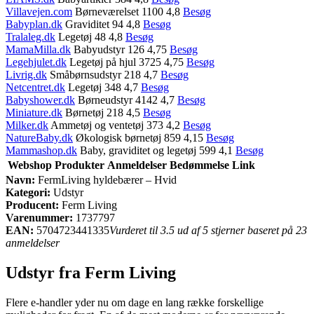
Villavejen.com
Børneværelset 1100 4,8
Besøg
Babyplan.dk
Graviditet 94 4,8
Besøg
Tralaleg.dk
Legetøj 48 4,8
Besøg
MamaMilla.dk
Babyudstyr 126 4,75
Besøg
Legehjulet.dk
Legetøj på hjul 3725 4,75
Besøg
Livrig.dk
Småbørnsudstyr 218 4,7
Besøg
Netcentret.dk
Legetøj 348 4,7
Besøg
Babyshower.dk
Børneudstyr 4142 4,7
Besøg
Miniature.dk
Børnetøj 218 4,5
Besøg
Milker.dk
Ammetøj og ventetøj 373 4,2
Besøg
NatureBaby.dk
Økologisk børnetøj 859 4,15
Besøg
Mammashop.dk
Baby, graviditet og legetøj 599 4,1
Besøg
Webshop
Produkter
Anmeldelser
Bedømmelse
Link
Navn:
FermLiving hyldebærer – Hvid
Kategori:
Udstyr
Producent:
Ferm Living
Varenummer:
1737797
EAN:
5704723441335
Vurderet til 3.5 ud af 5 stjerner baseret på 23
anmeldelser
Udstyr fra Ferm Living
Flere e-handler yder nu om dage en lang række forskellige