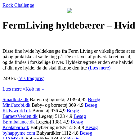
Rock Challenge
FermLiving hyldebærer – Hvid
Disse fine hvide hyldeknægte fra Ferm Living er virkelig flotte at se
på og praktiske at sætte ting på. De er lavet af pulverlakeret metal,
og de findes i forskellige farver. Hyldeknægtene er den ene halvdel
af din nye hylde, da du skal tilkøbe den træ
(Læs mere)
249 kr.
(Vis fragtpris)
Læs mere »
Køb nu »
Smartkidz.dk
Baby- og børnetøj 2139 4,95
Besøg
MiniJacobi.dk
Baby- og børnetøj 369 4,9
Besøg
Kids-world.dk
Børnetøj 936 4,9
Besøg
BarnetsVerden.dk
Legetøj 5123 4,9
Besøg
Børnibalance.dk
Legetøj 1381 4,9
Besøg
Koalabarn.dk
Babybæring udstyr 418 4,8
Besøg
byhappyme.com
Babyartikler 1112 4,8
Besøg
LIAMS.dk
Babyartikler 384 4,8
Besøg