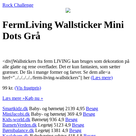
Rock Challenge
FermLiving Wallsticker Mini
Dots Grå
<div||Wallstickers fra ferm LIVING kan bruges som dekoration på
alle glatte og rene overflader. Det er kun fantasien, som sætter
grænser. De fås i mange former og farver. Se dem alle<a
href="../../../../../ferm-living-wallstickers"|| her
(Læs mere)
99 kr.
(Vis fragtpris)
Læs mere »
Køb nu »
Smartkidz.dk
Baby- og børnetøj 2139 4,95
Besøg
MiniJacobi.dk
Baby- og børnetøj 369 4,9
Besøg
Kids-world.dk
Børnetøj 936 4,9
Besøg
BarnetsVerden.dk
Legetøj 5123 4,9
Besøg
Børnibalance.dk
Legetøj 1381 4,9
Besøg
Koalabarn.dk
Babybæring udstyr 418 4,8
Besøg