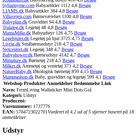
byhappyme.com
Babyartikler 1112 4,8
Besøg
LIAMS.dk
Babyartikler 384 4,8
Besøg
Villavejen.com
Børneværelset 1100 4,8
Besøg
Babyplan.dk
Graviditet 94 4,8
Besøg
Tralaleg.dk
Legetøj 48 4,8
Besøg
MamaMilla.dk
Babyudstyr 126 4,75
Besøg
Legehjulet.dk
Legetøj på hjul 3725 4,75
Besøg
Livrig.dk
Småbørnsudstyr 218 4,7
Besøg
Netcentret.dk
Legetøj 348 4,7
Besøg
Babyshower.dk
Børneudstyr 4142 4,7
Besøg
Miniature.dk
Børnetøj 218 4,5
Besøg
Milker.dk
Ammetøj og ventetøj 373 4,2
Besøg
NatureBaby.dk
Økologisk børnetøj 859 4,15
Besøg
Mammashop.dk
Baby, graviditet og legetøj 599 4,1
Besøg
Webshop
Produkter
Anmeldelser
Bedømmelse
Link
Navn:
FermLiving Wallsticker Mini Dots Grå
Kategori:
Udstyr
Producent:
Varenummer:
1737776
EAN:
5704723022701
Vurderet til 4.2 ud af 5 stjerner baseret på 18
anmeldelser
Udstyr