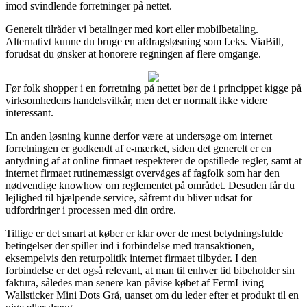
imod svindlende forretninger på nettet.
Generelt tilråder vi betalinger med kort eller mobilbetaling.
Alternativt kunne du bruge en afdragsløsning som f.eks. ViaBill,
forudsat du ønsker at honorere regningen af flere omgange.
Før folk shopper i en forretning på nettet bør de i princippet kigge på
virksomhedens handelsvilkår, men det er normalt ikke videre
interessant.
En anden løsning kunne derfor være at undersøge om internet
forretningen er godkendt af e-mærket, siden det generelt er en
antydning af at online firmaet respekterer de opstillede regler, samt at
internet firmaet rutinemæssigt overvåges af fagfolk som har den
nødvendige knowhow om reglementet på området. Desuden får du
lejlighed til hjælpende service, såfremt du bliver udsat for
udfordringer i processen med din ordre.
Tillige er det smart at køber er klar over de mest betydningsfulde
betingelser der spiller ind i forbindelse med transaktionen,
eksempelvis den returpolitik internet firmaet tilbyder. I den
forbindelse er det også relevant, at man til enhver tid bibeholder sin
faktura, således man senere kan påvise købet af FermLiving
Wallsticker Mini Dots Grå, uanset om du leder efter et produkt til en