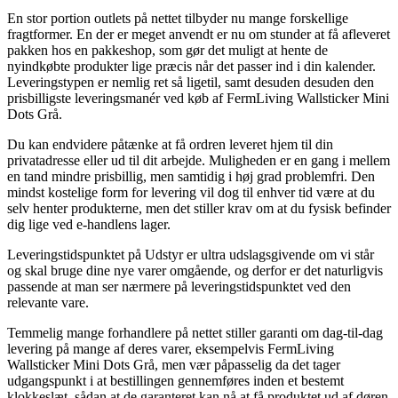
En stor portion outlets på nettet tilbyder nu mange forskellige
fragtformer. En der er meget anvendt er nu om stunder at få afleveret
pakken hos en pakkeshop, som gør det muligt at hente de
nyindkøbte produkter lige præcis når det passer ind i din kalender.
Leveringstypen er nemlig ret så ligetil, samt desuden desuden den
prisbilligste leveringsmanér ved køb af FermLiving Wallsticker Mini
Dots Grå.
Du kan endvidere påtænke at få ordren leveret hjem til din
privatadresse eller ud til dit arbejde. Muligheden er en gang i mellem
en tand mindre prisbillig, men samtidig i høj grad problemfri. Den
mindst kostelige form for levering vil dog til enhver tid være at du
selv henter produkterne, men det stiller krav om at du fysisk befinder
dig lige ved e-handlens lager.
Leveringstidspunktet på Udstyr er ultra udslagsgivende om vi står
og skal bruge dine nye varer omgående, og derfor er det naturligvis
passende at man ser nærmere på leveringstidspunktet ved den
relevante vare.
Temmelig mange forhandlere på nettet stiller garanti om dag-til-dag
levering på mange af deres varer, eksempelvis FermLiving
Wallsticker Mini Dots Grå, men vær påpasselig da det tager
udgangspunkt i at bestillingen gennemføres inden et bestemt
klokkeslæt, sådan at de garanteret kan nå at få produktet ud af døren