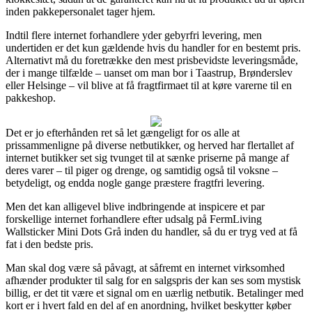
inden pakkepersonalet tager hjem.
Indtil flere internet forhandlere yder gebyrfri levering, men
undertiden er det kun gældende hvis du handler for en bestemt pris.
Alternativt må du foretrække den mest prisbevidste leveringsmåde,
der i mange tilfælde – uanset om man bor i Taastrup, Brønderslev
eller Helsinge – vil blive at få fragtfirmaet til at køre varerne til en
pakkeshop.
Det er jo efterhånden ret så let gængeligt for os alle at
prissammenligne på diverse netbutikker, og herved har flertallet af
internet butikker set sig tvunget til at sænke priserne på mange af
deres varer – til piger og drenge, og samtidig også til voksne –
betydeligt, og endda nogle gange præstere fragtfri levering.
Men det kan alligevel blive indbringende at inspicere et par
forskellige internet forhandlere efter udsalg på FermLiving
Wallsticker Mini Dots Grå inden du handler, så du er tryg ved at få
fat i den bedste pris.
Man skal dog være så påvagt, at såfremt en internet virksomhed
afhænder produkter til salg for en salgspris der kan ses som mystisk
billig, er det tit være et signal om en uærlig netbutik. Betalinger med
kort er i hvert fald en del af en anordning, hvilket beskytter køber