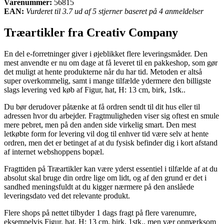
Varenummer:
56815
EAN:
Vurderet til 3.7 ud af 5 stjerner baseret på 4 anmeldelser
Træartikler fra Creativ Company
En del e-forretninger giver i øjeblikket flere leveringsmåder. Den
mest anvendte er nu om dage at få leveret til en pakkeshop, som gør
det muligt at hente produkterne når du har tid. Metoden er altså
super overkommelig, samt i mange tilfælde ydermere den billigste
slags levering ved køb af Figur, hat, H: 13 cm, birk, 1stk..
Du bør derudover påtænke at få ordren sendt til dit hus eller til
adressen hvor du arbejder. Fragtmuligheden viser sig oftest en smule
mere pebret, men på den anden side virkelig smart. Den mest
letkøbte form for levering vil dog til enhver tid være selv at hente
ordren, men det er betinget af at du fysisk befinder dig i kort afstand
af internet webshoppens bopæl.
Fragttiden på Træartikler kan være yderst essentiel i tilfælde af at du
absolut skal bruge din ordre lige om lidt, og af den grund er det i
sandhed meningsfuldt at du kigger nærmere på den anslåede
leveringsdato ved det relevante produkt.
Flere shops på nettet tilbyder 1 dags fragt på flere varenumre,
eksempelvis Figur, hat, H: 13 cm, birk, 1stk., men vær opmærksom