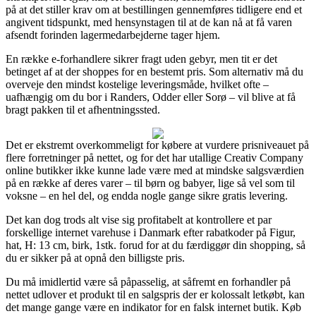
på at det stiller krav om at bestillingen gennemføres tidligere end et
angivent tidspunkt, med hensynstagen til at de kan nå at få varen
afsendt forinden lagermedarbejderne tager hjem.
En række e-forhandlere sikrer fragt uden gebyr, men tit er det
betinget af at der shoppes for en bestemt pris. Som alternativ må du
overveje den mindst kostelige leveringsmåde, hvilket ofte –
uafhængig om du bor i Randers, Odder eller Sorø – vil blive at få
bragt pakken til et afhentningssted.
Det er ekstremt overkommeligt for købere at vurdere prisniveauet på
flere forretninger på nettet, og for det har utallige Creativ Company
online butikker ikke kunne lade være med at mindske salgsværdien
på en række af deres varer – til børn og babyer, lige så vel som til
voksne – en hel del, og endda nogle gange sikre gratis levering.
Det kan dog trods alt vise sig profitabelt at kontrollere et par
forskellige internet varehuse i Danmark efter rabatkoder på Figur,
hat, H: 13 cm, birk, 1stk. forud for at du færdiggør din shopping, så
du er sikker på at opnå den billigste pris.
Du må imidlertid være så påpasselig, at såfremt en forhandler på
nettet udlover et produkt til en salgspris der er kolossalt letkøbt, kan
det mange gange være en indikator for en falsk internet butik. Køb