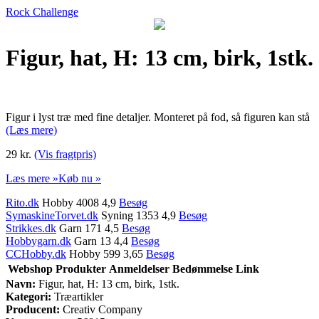
Rock Challenge
Figur, hat, H: 13 cm, birk, 1stk.
Figur i lyst træ med fine detaljer. Monteret på fod, så figuren kan stå
(Læs mere)
29 kr.
(Vis fragtpris)
Læs mere »
Køb nu »
Rito.dk
Hobby 4008 4,9
Besøg
SymaskineTorvet.dk
Syning 1353 4,9
Besøg
Strikkes.dk
Garn 171 4,5
Besøg
Hobbygarn.dk
Garn 13 4,4
Besøg
CCHobby.dk
Hobby 599 3,65
Besøg
Webshop
Produkter
Anmeldelser
Bedømmelse
Link
Navn:
Figur, hat, H: 13 cm, birk, 1stk.
Kategori:
Træartikler
Producent:
Creativ Company