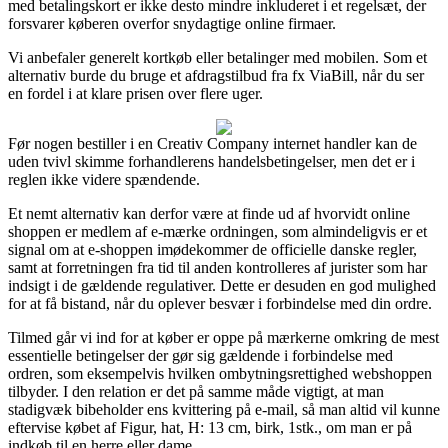
med betalingskort er ikke desto mindre inkluderet i et regelsæt, der
forsvarer køberen overfor snydagtige online firmaer.
Vi anbefaler generelt kortkøb eller betalinger med mobilen. Som et
alternativ burde du bruge et afdragstilbud fra fx ViaBill, når du ser
en fordel i at klare prisen over flere uger.
Før nogen bestiller i en Creativ Company internet handler kan de
uden tvivl skimme forhandlerens handelsbetingelser, men det er i
reglen ikke videre spændende.
Et nemt alternativ kan derfor være at finde ud af hvorvidt online
shoppen er medlem af e-mærke ordningen, som almindeligvis er et
signal om at e-shoppen imødekommer de officielle danske regler,
samt at forretningen fra tid til anden kontrolleres af jurister som har
indsigt i de gældende regulativer. Dette er desuden en god mulighed
for at få bistand, når du oplever besvær i forbindelse med din ordre.
Tilmed går vi ind for at køber er oppe på mærkerne omkring de mest
essentielle betingelser der gør sig gældende i forbindelse med
ordren, som eksempelvis hvilken ombytningsrettighed webshoppen
tilbyder. I den relation er det på samme måde vigtigt, at man
stadigvæk bibeholder ens kvittering på e-mail, så man altid vil kunne
eftervise købet af Figur, hat, H: 13 cm, birk, 1stk., om man er på
indkøb til en herre eller dame.