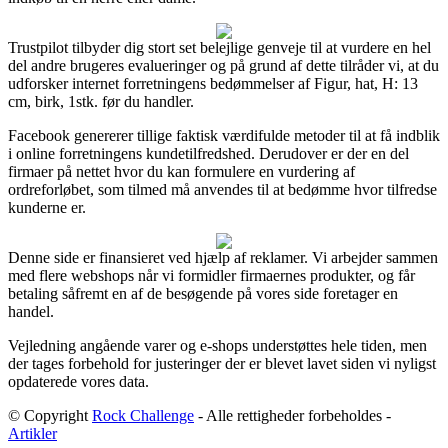
Trustpilot tilbyder dig stort set belejlige genveje til at vurdere en hel
del andre brugeres evalueringer og på grund af dette tilråder vi, at du
udforsker internet forretningens bedømmelser af Figur, hat, H: 13
cm, birk, 1stk. før du handler.
Facebook genererer tillige faktisk værdifulde metoder til at få indblik
i online forretningens kundetilfredshed. Derudover er der en del
firmaer på nettet hvor du kan formulere en vurdering af
ordreforløbet, som tilmed må anvendes til at bedømme hvor tilfredse
kunderne er.
Denne side er finansieret ved hjælp af reklamer. Vi arbejder sammen
med flere webshops når vi formidler firmaernes produkter, og får
betaling såfremt en af de besøgende på vores side foretager en
handel.
Vejledning angående varer og e-shops understøttes hele tiden, men
der tages forbehold for justeringer der er blevet lavet siden vi nyligst
opdaterede vores data.
© Copyright
Rock Challenge
- Alle rettigheder forbeholdes -
Artikler