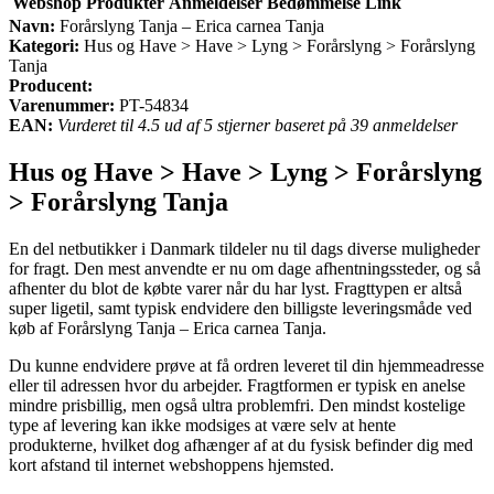
Webshop
Produkter
Anmeldelser
Bedømmelse
Link
Navn:
Forårslyng Tanja – Erica carnea Tanja
Kategori:
Hus og Have > Have > Lyng > Forårslyng > Forårslyng
Tanja
Producent:
Varenummer:
PT-54834
EAN:
Vurderet til 4.5 ud af 5 stjerner baseret på 39 anmeldelser
Hus og Have > Have > Lyng > Forårslyng
> Forårslyng Tanja
En del netbutikker i Danmark tildeler nu til dags diverse muligheder
for fragt. Den mest anvendte er nu om dage afhentningssteder, og så
afhenter du blot de købte varer når du har lyst. Fragttypen er altså
super ligetil, samt typisk endvidere den billigste leveringsmåde ved
køb af Forårslyng Tanja – Erica carnea Tanja.
Du kunne endvidere prøve at få ordren leveret til din hjemmeadresse
eller til adressen hvor du arbejder. Fragtformen er typisk en anelse
mindre prisbillig, men også ultra problemfri. Den mindst kostelige
type af levering kan ikke modsiges at være selv at hente
produkterne, hvilket dog afhænger af at du fysisk befinder dig med
kort afstand til internet webshoppens hjemsted.