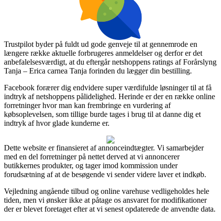
Trustpilot byder på fuldt ud gode genveje til at gennemrode en
længere række aktuelle forbrugeres anmeldelser og derfor er det
anbefalelsesværdigt, at du eftergår netshoppens ratings af Forårslyng
Tanja – Erica carnea Tanja forinden du lægger din bestilling.
Facebook forærer dig endvidere super værdifulde løsninger til at få
indtryk af netshoppens pålidelighed. Herinde er der en række online
forretninger hvor man kan frembringe en vurdering af
købsoplevelsen, som tillige burde tages i brug til at danne dig et
indtryk af hvor glade kunderne er.
Dette website er finansieret af annonceindtægter. Vi samarbejder
med en del forretninger på nettet derved at vi annoncerer
butikkernes produkter, og tager imod kommission under
forudsætning af at de besøgende vi sender videre laver et indkøb.
Vejledning angående tilbud og online varehuse vedligeholdes hele
tiden, men vi ønsker ikke at påtage os ansvaret for modifikationer
der er blevet foretaget efter at vi senest opdaterede de anvendte data.