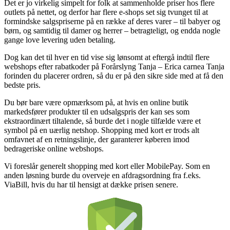
Det er jo virkelig simpelt for folk at sammenholde priser hos flere
outlets på nettet, og derfor har flere e-shops set sig tvunget til at
formindske salgspriserne på en række af deres varer – til babyer og
børn, og samtidig til damer og herrer – betragteligt, og endda nogle
gange love levering uden betaling.
Dog kan det til hver en tid vise sig lønsomt at eftergå indtil flere
webshops efter rabatkoder på Forårslyng Tanja – Erica carnea Tanja
forinden du placerer ordren, så du er på den sikre side med at få den
bedste pris.
Du bør bare være opmærksom på, at hvis en online butik
markedsfører produkter til en udsalgspris der kan ses som
ekstraordinært tiltalende, så burde det i nogle tilfælde være et
symbol på en uærlig netshop. Shopping med kort er trods alt
omfavnet af en retningslinje, der garanterer køberen imod
bedrageriske online webshops.
Vi foreslår generelt shopping med kort eller MobilePay. Som en
anden løsning burde du overveje en afdragsordning fra f.eks.
ViaBill, hvis du har til hensigt at dække prisen senere.