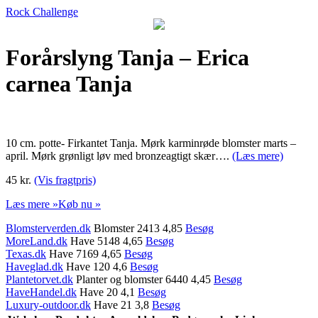
Rock Challenge
Forårslyng Tanja – Erica
carnea Tanja
10 cm. potte- Firkantet Tanja. Mørk karminrøde blomster marts –
april. Mørk grønligt løv med bronzeagtigt skær….
(Læs mere)
45 kr.
(Vis fragtpris)
Læs mere »
Køb nu »
Blomsterverden.dk
Blomster 2413 4,85
Besøg
MoreLand.dk
Have 5148 4,65
Besøg
Texas.dk
Have 7169 4,65
Besøg
Haveglad.dk
Have 120 4,6
Besøg
Plantetorvet.dk
Planter og blomster 6440 4,45
Besøg
HaveHandel.dk
Have 20 4,1
Besøg
Luxury-outdoor.dk
Have 21 3,8
Besøg