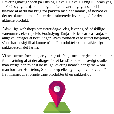
Leveringshastigheden på Hus og Have > Have > Lyng > Forårslyng
> Forårslyng Tanja kan i nogle tilfælde være rigtig essentiel i
tilfælde af at du har brug for pakken med det samme, så herved er
det ret aktuelt at man finder den estimerede leveringstid for det
aktuelle produkt.
Adskillige webshops præsterer dag-til-dag levering på adskillige
varenumre, eksempelvis Forårslyng Tanja – Erica carnea Tanja, som
alligevel antager at bestillingen laves forinden et besluttet tidspunkt,
så de har udsigt til at kunne nå at få produktet skippet afsted før
pakkepersonalet får fri.
Visse internet forretninger yder gratis fragt, men i reglen er det under
forudsætning af at der aftages for et fastslået beløb. I øvrigt skulle
man vælge den mindst kostelige leveringsmanér, der gerne – om
man bor nær Holstebro, Sønderborg eller Jyllinge – vil blive at få
fragtfirmaet til at bringe dine produkter til en pakkeshop.