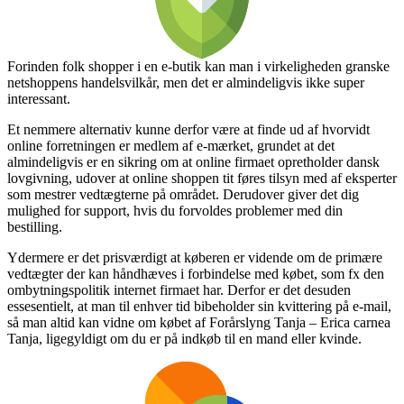
Forinden folk shopper i en e-butik kan man i virkeligheden granske
netshoppens handelsvilkår, men det er almindeligvis ikke super
interessant.
Et nemmere alternativ kunne derfor være at finde ud af hvorvidt
online forretningen er medlem af e-mærket, grundet at det
almindeligvis er en sikring om at online firmaet opretholder dansk
lovgivning, udover at online shoppen tit føres tilsyn med af eksperter
som mestrer vedtægterne på området. Derudover giver det dig
mulighed for support, hvis du forvoldes problemer med din
bestilling.
Ydermere er det prisværdigt at køberen er vidende om de primære
vedtægter der kan håndhæves i forbindelse med købet, som fx den
ombytningspolitik internet firmaet har. Derfor er det desuden
essesentielt, at man til enhver tid bibeholder sin kvittering på e-mail,
så man altid kan vidne om købet af Forårslyng Tanja – Erica carnea
Tanja, ligegyldigt om du er på indkøb til en mand eller kvinde.