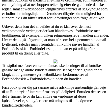
internet butikken er medlem af e-mærke ordningen, som generelt er
en antydning af at netshoppen retter sig efter de gældende danske
regler, samt at webshoppen lejlighedsvis efterses af sagkyndige som
er indført i retningslinjerne. Derudover tilbydes du mulighed for
support, hvis du bliver udsat for udfordringer som følge af dit køb.
Udover dette kan det anbefales at du er klar over de mest
vedkommende vedtægter der kan håndhæves i forbindelse med
bestillingen, til eksempel hvilken returneringsret e-handlen anvender.
Her er det også afgørende, at man når som helst gemmer sin e-mail
kvittering, således man i fremtiden vil kunne påvise handlen af
Forbindelseskit – Forbindelseskit, om man er på udkig efter et
produkt til en dreng eller pige.
Trustpilot medfører en række fantastiske løsninger til at fortolke
ganske mange andre kunders anmeldelser og af den grund er det
klogt, at du gennemsøger netbutikkens bedømmelser af
Forbindelseskit – Forbindelseskit inden du handler.
Facebook giver dig på samme måde adskillige anstændige genveje
til at få indtryk af internet firmaets pålidelighed. Foruden det ses en
del e-firmaer hvor du kan afgive en vurdering af deres
købsoplevelse, som ydermere må udnyttes til at bedømme
kundetilfredsheden.