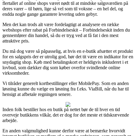
flertallet af online shops været nødt til at mindske salgsværdien på
deres varer – til børn, lige så vel som til voksne – en hel del, og
endda nogle gange garantere levering uden gebyr.
Men det kan trods alt være fordelagtigt at analysere en række
webshops efter rabat på Forbindelseskit – Forbindelseskit inden du
gennemfører din handel, så du er tryg ved at få fat i den mest
attraktive pris.
Du må dog være så påpasselig, at hvis en e-butik afsætter et produkt
for en salgspris der er utrolig god, bør det tit være en indikator for en
snydagtig shop. Køb med betalingskort er heldigvis inkluderet i et
lovbud, som dækker dig som køber overfor svindlende online
virksomheder.
Vi tilråder generelt kortbestillinger eller MobilePay. Som en anden
løsning kunne du vælge en løsning fra f.eks. ViaBill, når du har til
hensigt at afbetale regningen senere.
Inden folk bestiller hos en butik på nettet bør de til hver en tid
overveje butikkens vilkår, det er dog for det meste et tidskrævende
arbejde.
En anden valgmulighed kunne derfor være at bemærke hvorvidt