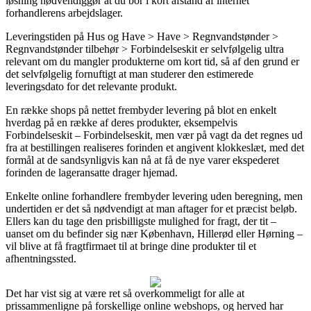
løsning nødvendiggør at du bor i kort afstand af internet
forhandlerens arbejdslager.
Leveringstiden på Hus og Have > Have > Regnvandstønder >
Regnvandstønder tilbehør > Forbindelseskit er selvfølgelig ultra
relevant om du mangler produkterne om kort tid, så af den grund er
det selvfølgelig fornuftigt at man studerer den estimerede
leveringsdato for det relevante produkt.
En række shops på nettet frembyder levering på blot en enkelt
hverdag på en række af deres produkter, eksempelvis
Forbindelseskit – Forbindelseskit, men vær på vagt da det regnes ud
fra at bestillingen realiseres forinden et angivent klokkeslæt, med det
formål at de sandsynligvis kan nå at få de nye varer ekspederet
forinden de lageransatte drager hjemad.
Enkelte online forhandlere frembyder levering uden beregning, men
undertiden er det så nødvendigt at man aftager for et præcist beløb.
Ellers kan du tage den prisbilligste mulighed for fragt, der tit –
uanset om du befinder sig nær København, Hillerød eller Hørning –
vil blive at få fragtfirmaet til at bringe dine produkter til et
afhentningssted.
Det har vist sig at være ret så overkommeligt for alle at
prissammenligne på forskellige online webshops, og herved har