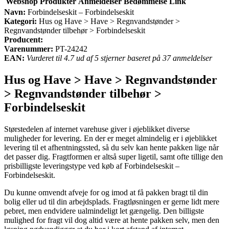
Webshop
Produkter
Anmeldelser
Bedømmelse
Link
Navn:
Forbindelseskit – Forbindelseskit
Kategori:
Hus og Have > Have > Regnvandstønder >
Regnvandstønder tilbehør > Forbindelseskit
Producent:
Varenummer:
PT-24242
EAN:
Vurderet til 4.7 ud af 5 stjerner baseret på 37 anmeldelser
Hus og Have > Have > Regnvandstønder
> Regnvandstønder tilbehør >
Forbindelseskit
Størstedelen af internet varehuse giver i øjeblikket diverse
muligheder for levering. En der er meget almindelig er i øjeblikket
levering til et afhentningssted, så du selv kan hente pakken lige når
det passer dig. Fragtformen er altså super ligetil, samt ofte tillige den
prisbilligste leveringstype ved køb af Forbindelseskit –
Forbindelseskit.
Du kunne omvendt afveje for og imod at få pakken bragt til din
bolig eller ud til din arbejdsplads. Fragtløsningen er gerne lidt mere
pebret, men endvidere ualmindeligt let gængelig. Den billigste
mulighed for fragt vil dog altid være at hente pakken selv, men den