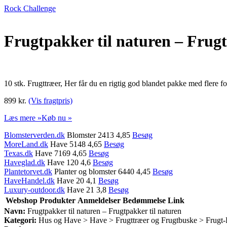
Rock Challenge
Frugtpakker til naturen – Frugt
10 stk. Frugttræer, Her får du en rigtig god blandet pakke med flere 
899 kr.
(Vis fragtpris)
Læs mere »
Køb nu »
Blomsterverden.dk
Blomster 2413 4,85
Besøg
MoreLand.dk
Have 5148 4,65
Besøg
Texas.dk
Have 7169 4,65
Besøg
Haveglad.dk
Have 120 4,6
Besøg
Plantetorvet.dk
Planter og blomster 6440 4,45
Besøg
HaveHandel.dk
Have 20 4,1
Besøg
Luxury-outdoor.dk
Have 21 3,8
Besøg
Webshop
Produkter
Anmeldelser
Bedømmelse
Link
Navn:
Frugtpakker til naturen – Frugtpakker til naturen
Kategori:
Hus og Have > Have > Frugttræer og Frugtbuske > Frugt-Pa