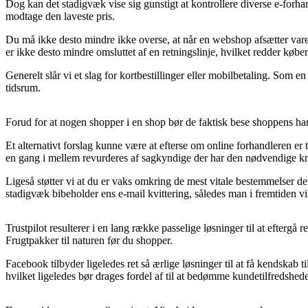
Dog kan det stadigvæk vise sig gunstigt at kontrollere diverse e-forhan
modtage den laveste pris.
Du må ikke desto mindre ikke overse, at når en webshop afsætter varer 
er ikke desto mindre omsluttet af en retningslinje, hvilket redder køber
Generelt slår vi et slag for kortbestillinger eller mobilbetaling. Som e
tidsrum.
Forud for at nogen shopper i en shop bør de faktisk bese shoppens ha
Et alternativt forslag kunne være at efterse om online forhandleren er 
en gang i mellem revurderes af sagkyndige der har den nødvendige k
Ligeså støtter vi at du er vaks omkring de mest vitale bestemmelser der
stadigvæk bibeholder ens e-mail kvittering, således man i fremtiden vil
Trustpilot resulterer i en lang række passelige løsninger til at eftergå
Frugtpakker til naturen før du shopper.
Facebook tilbyder ligeledes ret så ærlige løsninger til at få kendskab 
hvilket ligeledes bør drages fordel af til at bedømme kundetilfredshed