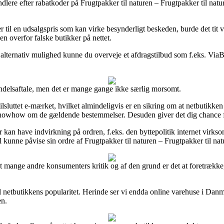
dlere efter rabatkoder på Frugtpakker til naturen – Frugtpakker til natu
til en udsalgspris som kan virke besynderligt beskeden, burde det tit v
en overfor falske butikker på nettet.
n alternativ mulighed kunne du overveje et afdragstilbud som f.eks. ViaBi
ndelsaftale, men det er mange gange ikke særlig morsomt.
tilsluttet e-mærket, hvilket almindeligvis er en sikring om at netbutikke
nowhow om de gældende bestemmelser. Desuden giver det dig chance fo
 kan have indvirkning på ordren, f.eks. den byttepolitik internet virksom
 kunne påvise sin ordre af Frugtpakker til naturen – Frugtpakker til natu
 ret mange andre konsumenters kritik og af den grund er det at foretrække
til netbutikkens popularitet. Herinde ser vi endda online varehuse i Dan
en.