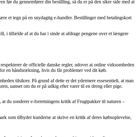
ren før du gennemfører din bestilling, så du er på den sikre side med at
ære et tegn på en snydagtig e-handler. Bestillinger med betalingskort
ll, i tilfælde af at du har i sinde at afdrage pengene over et længere
n respekterer de officielle danske regler, udover at online virksomheden
r en håndsrækning, hvis du får problemer ved dit køb.
heden tilsikrer. På grund af dette er det ydermere essesentielt, at man
ren, uanset om du er på udkig efter varer til en dreng eller pige.
, at du sonderer e-forretningens kritik af Frugtpakker til naturen –
mark som tilbyder kunderne at skrive en kritik af deres købsoplevelse,