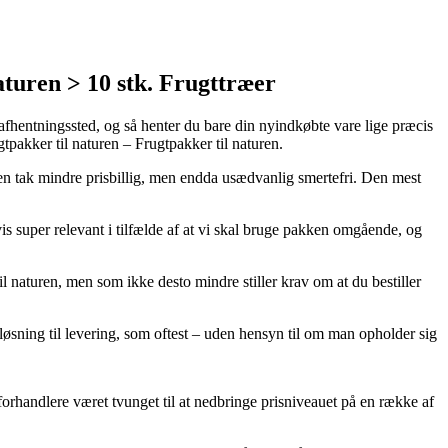
turen > 10 stk. Frugttræer
t afhentningssted, og så henter du bare din nyindkøbte vare lige præcis
tpakker til naturen – Frugtpakker til naturen.
s en tak mindre prisbillig, men endda usædvanlig smertefri. Den mest
s super relevant i tilfælde af at vi skal bruge pakken omgående, og
l naturen, men som ikke desto mindre stiller krav om at du bestiller
e løsning til levering, som oftest – uden hensyn til om man opholder sig
e-forhandlere været tvunget til at nedbringe prisniveauet på en række af