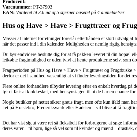
Producent:
Varenummer:
PT-37903
EAN:
Vurderet til 3.6 ud af 5 stjerner baseret på 4 anmeldelser
Hus og Have > Have > Frugttræer og Frugt
Masser af internet forretninger foreslår efterhånden et stort udvalg af
når det passer ind i din kalender. Muligheden er nemlig rigtig hensigts
Du bør endvidere beslutte dig for at få pakken leveret til din bopæl e
letkøbte fragtmulighed er uden tvivl at hente produkterne selv, som d
Fragtperioden på Hus og Have > Have > Frugttræer og Frugtbuske > Fru
derfor er det i sandhed væsentligt at vi finder leveringstiden for det r
Flere online forhandlere tilbyder levering efter en enkelt hverdag på 
før et fastsat klokkeslæt, med hensynstagen til at de har en chance for
Nogle butikker på nettet sikrer gratis fragt, men ofte kun ifald man ha
tæt på Holstebro, Frederiksværk eller Hadsten – vil blive at få fragtfirm
Det har vist sig at være ret så fleksibelt for forbrugerne at søge infor
deres varer – til børn, lige så vel som til kvinder og mænd – drastisk,