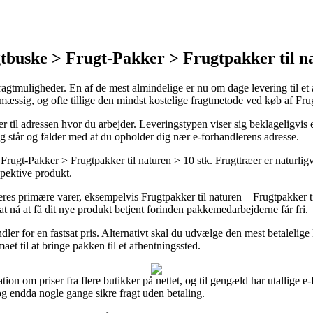
buske > Frugt-Pakker > Frugtpakker til na
 fragtmuligheder. En af de mest almindelige er nu om dage levering til e
mæssig, og ofte tillige den mindst kostelige fragtmetode ved køb af Frug
ller til adressen hvor du arbejder. Leveringstypen viser sig beklageligvi
og står og falder med at du opholder dig nær e-forhandlerens adresse.
gt-Pakker > Frugtpakker til naturen > 10 stk. Frugttræer er naturligvi
espektive produkt.
deres primære varer, eksempelvis Frugtpakker til naturen – Frugtpakker ti
 at nå at få dit nye produkt betjent forinden pakkemedarbejderne får fri.
ndler for en fastsat pris. Alternativt skal du udvælge den mest betalelig
aet til at bringe pakken til et afhentningssted.
mation om priser fra flere butikker på nettet, og til gengæld har utallige 
 og endda nogle gange sikre fragt uden betaling.