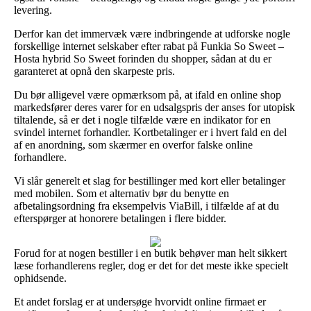
levering.
Derfor kan det immervæk være indbringende at udforske nogle
forskellige internet selskaber efter rabat på Funkia So Sweet –
Hosta hybrid So Sweet forinden du shopper, sådan at du er
garanteret at opnå den skarpeste pris.
Du bør alligevel være opmærksom på, at ifald en online shop
markedsfører deres varer for en udsalgspris der anses for utopisk
tiltalende, så er det i nogle tilfælde være en indikator for en
svindel internet forhandler. Kortbetalinger er i hvert fald en del
af en anordning, som skærmer en overfor falske online
forhandlere.
Vi slår generelt et slag for bestillinger med kort eller betalinger
med mobilen. Som et alternativ bør du benytte en
afbetalingsordning fra eksempelvis ViaBill, i tilfælde af at du
efterspørger at honorere betalingen i flere bidder.
Forud for at nogen bestiller i en butik behøver man helt sikkert
læse forhandlerens regler, dog er det for det meste ikke specielt
ophidsende.
Et andet forslag er at undersøge hvorvidt online firmaet er