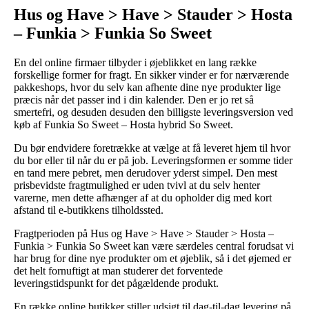
Hus og Have > Have > Stauder > Hosta
– Funkia > Funkia So Sweet
En del online firmaer tilbyder i øjeblikket en lang række
forskellige former for fragt. En sikker vinder er for nærværende
pakkeshops, hvor du selv kan afhente dine nye produkter lige
præcis når det passer ind i din kalender. Den er jo ret så
smertefri, og desuden desuden den billigste leveringsversion ved
køb af Funkia So Sweet – Hosta hybrid So Sweet.
Du bør endvidere foretrække at vælge at få leveret hjem til hvor
du bor eller til når du er på job. Leveringsformen er somme tider
en tand mere pebret, men derudover yderst simpel. Den mest
prisbevidste fragtmulighed er uden tvivl at du selv henter
varerne, men dette afhænger af at du opholder dig med kort
afstand til e-butikkens tilholdssted.
Fragtperioden på Hus og Have > Have > Stauder > Hosta –
Funkia > Funkia So Sweet kan være særdeles central forudsat vi
har brug for dine nye produkter om et øjeblik, så i det øjemed er
det helt fornuftigt at man studerer det forventede
leveringstidspunkt for det pågældende produkt.
En række online butikker stiller udsigt til dag-til-dag levering på