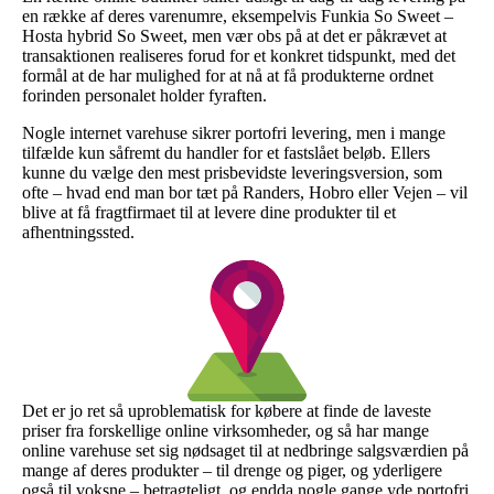
en række af deres varenumre, eksempelvis Funkia So Sweet –
Hosta hybrid So Sweet, men vær obs på at det er påkrævet at
transaktionen realiseres forud for et konkret tidspunkt, med det
formål at de har mulighed for at nå at få produkterne ordnet
forinden personalet holder fyraften.
Nogle internet varehuse sikrer portofri levering, men i mange
tilfælde kun såfremt du handler for et fastslået beløb. Ellers
kunne du vælge den mest prisbevidste leveringsversion, som
ofte – hvad end man bor tæt på Randers, Hobro eller Vejen – vil
blive at få fragtfirmaet til at levere dine produkter til et
afhentningssted.
Det er jo ret så uproblematisk for købere at finde de laveste
priser fra forskellige online virksomheder, og så har mange
online varehuse set sig nødsaget til at nedbringe salgsværdien på
mange af deres produkter – til drenge og piger, og yderligere
også til voksne – betragteligt, og endda nogle gange yde portofri