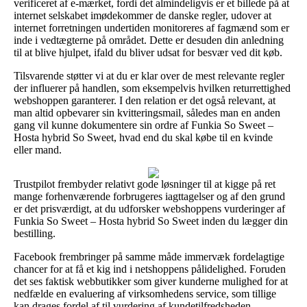
verificeret af e-mærket, fordi det almindeligvis er et billede på at
internet selskabet imødekommer de danske regler, udover at
internet forretningen undertiden monitoreres af fagmænd som er
inde i vedtægterne på området. Dette er desuden din anledning
til at blive hjulpet, ifald du bliver udsat for besvær ved dit køb.
Tilsvarende støtter vi at du er klar over de mest relevante regler
der influerer på handlen, som eksempelvis hvilken returrettighed
webshoppen garanterer. I den relation er det også relevant, at
man altid opbevarer sin kvitteringsmail, således man en anden
gang vil kunne dokumentere sin ordre af Funkia So Sweet –
Hosta hybrid So Sweet, hvad end du skal købe til en kvinde
eller mand.
Trustpilot frembyder relativt gode løsninger til at kigge på ret
mange forhenværende forbrugeres iagttagelser og af den grund
er det prisværdigt, at du udforsker webshoppens vurderinger af
Funkia So Sweet – Hosta hybrid So Sweet inden du lægger din
bestilling.
Facebook frembringer på samme måde immervæk fordelagtige
chancer for at få et kig ind i netshoppens pålidelighed. Foruden
det ses faktisk webbutikker som giver kunderne mulighed for at
nedfælde en evaluering af virksomhedens service, som tillige
kan drages fordel af til vurdering af kundetilfredsheden.