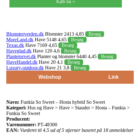
Køb nu »
Blomsterverden.dk
Blomster 2413 4,85
Besøg
MoreLand.dk
Have 5148 4,65
Besøg
Texas.dk
Have 7169 4,65
Besøg
Haveglad.dk
Have 120 4,6
Besøg
Plantetorvet.dk
Planter og blomster 6440 4,45
Besøg
HaveHandel.dk
Have 20 4,1
Besøg
Luxury-outdoor.dk
Have 21 3,8
Besøg
Webshop
Link
Navn:
Funkia So Sweet – Hosta hybrid So Sweet
Kategori:
Hus og Have > Have > Stauder > Hosta – Funkia >
Funkia So Sweet
Producent:
Varenummer:
PT-48300
EAN:
Vurderet til 4.5 ud af 5 stjerner baseret på 18 anmeldelser