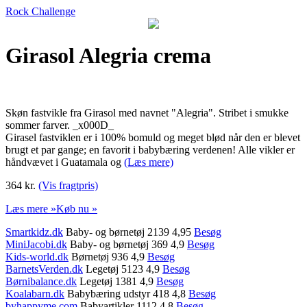
Rock Challenge
Girasol Alegria crema
Skøn fastvikle fra Girasol med navnet "Alegria". Stribet i smukke
sommer farver. _x000D_
Girasel fastviklen er i 100% bomuld og meget blød når den er blevet
brugt et par gange; en favorit i babybæring verdenen! Alle vikler er
håndvævet i Guatamala og
(Læs mere)
364 kr.
(Vis fragtpris)
Læs mere »
Køb nu »
Smartkidz.dk
Baby- og børnetøj 2139 4,95
Besøg
MiniJacobi.dk
Baby- og børnetøj 369 4,9
Besøg
Kids-world.dk
Børnetøj 936 4,9
Besøg
BarnetsVerden.dk
Legetøj 5123 4,9
Besøg
Børnibalance.dk
Legetøj 1381 4,9
Besøg
Koalabarn.dk
Babybæring udstyr 418 4,8
Besøg
byhappyme.com
Babyartikler 1112 4,8
Besøg