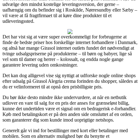
udvælge den mindst kostelige leveringsversion, der gerne –
uafhængig om du befinder sig i Roskilde, Nørresundby eller Sæby –
vil være at få fragtfirmaet til at køre dine produkter til et
udleveringssted.
Det har vist sig at være super overkommeligt for forbrugerne at
finde de bedste priser hos forskellige internet forhandlere i Danmark,
og altså har mange Girasol internet outlets fundet det nødvendigt at
tvinge udsalgspriserne på produkterne – til børn og babyer, lige så
vel som til damer og herrer – kolossalt, og endda nogle gange
garantere levering uden omkostninger.
Det kan dog alligevel vise sig nyttigt at udforske nogle online shops
efter udsalg på Girasol Alegria crema forinden du shopper, således at
du er velinformeret til at opnå den prisbilligste pris.
Du bør ikke desto mindre ikke undervurdere, at når en netbutik
udlover en vare til salg for en pris der anses for grænseløst billig,
kunne det undertiden være et signal om en bedragerisk e-forhandler.
Køb med betalingskort er på den anden side omsluttet af en orden,
som garanterer dig som kunde imod uoprigtige netshops.
Generelt går vi ind for bestillinger med kort eller betalinger med
mobilen. Som en alternativ mulighed bør du benytte et