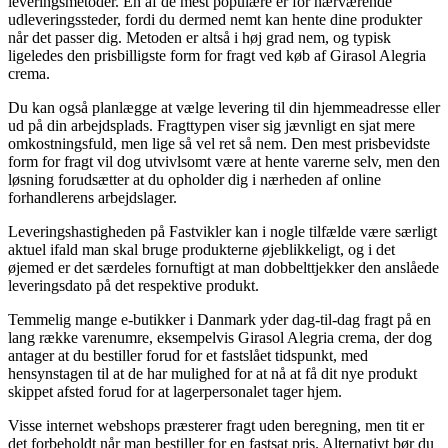
leveringsmetoder. En af de mest populære er for nærværende
udleveringssteder, fordi du dermed nemt kan hente dine produkter
når det passer dig. Metoden er altså i høj grad nem, og typisk
ligeledes den prisbilligste form for fragt ved køb af Girasol Alegria
crema.
Du kan også planlægge at vælge levering til din hjemmeadresse eller
ud på din arbejdsplads. Fragttypen viser sig jævnligt en sjat mere
omkostningsfuld, men lige så vel ret så nem. Den mest prisbevidste
form for fragt vil dog utvivlsomt være at hente varerne selv, men den
løsning forudsætter at du opholder dig i nærheden af online
forhandlerens arbejdslager.
Leveringshastigheden på Fastvikler kan i nogle tilfælde være særligt
aktuel ifald man skal bruge produkterne øjeblikkeligt, og i det
øjemed er det særdeles fornuftigt at man dobbelttjekker den anslåede
leveringsdato på det respektive produkt.
Temmelig mange e-butikker i Danmark yder dag-til-dag fragt på en
lang række varenumre, eksempelvis Girasol Alegria crema, der dog
antager at du bestiller forud for et fastslået tidspunkt, med
hensynstagen til at de har mulighed for at nå at få dit nye produkt
skippet afsted forud for at lagerpersonalet tager hjem.
Visse internet webshops præsterer fragt uden beregning, men tit er
det forbeholdt når man bestiller for en fastsat pris. Alternativt bør du