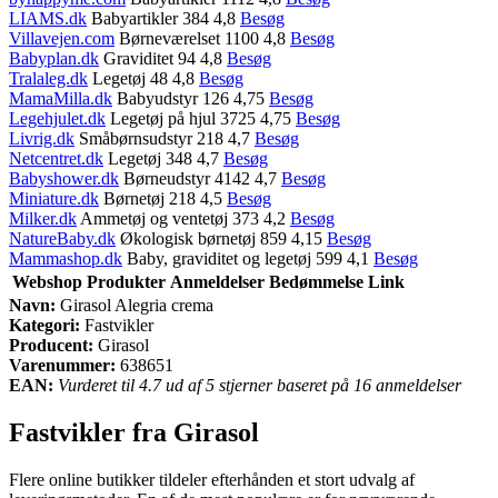
LIAMS.dk
Babyartikler 384 4,8
Besøg
Villavejen.com
Børneværelset 1100 4,8
Besøg
Babyplan.dk
Graviditet 94 4,8
Besøg
Tralaleg.dk
Legetøj 48 4,8
Besøg
MamaMilla.dk
Babyudstyr 126 4,75
Besøg
Legehjulet.dk
Legetøj på hjul 3725 4,75
Besøg
Livrig.dk
Småbørnsudstyr 218 4,7
Besøg
Netcentret.dk
Legetøj 348 4,7
Besøg
Babyshower.dk
Børneudstyr 4142 4,7
Besøg
Miniature.dk
Børnetøj 218 4,5
Besøg
Milker.dk
Ammetøj og ventetøj 373 4,2
Besøg
NatureBaby.dk
Økologisk børnetøj 859 4,15
Besøg
Mammashop.dk
Baby, graviditet og legetøj 599 4,1
Besøg
Webshop
Produkter
Anmeldelser
Bedømmelse
Link
Navn:
Girasol Alegria crema
Kategori:
Fastvikler
Producent:
Girasol
Varenummer:
638651
EAN:
Vurderet til 4.7 ud af 5 stjerner baseret på 16 anmeldelser
Fastvikler fra Girasol
Flere online butikker tildeler efterhånden et stort udvalg af