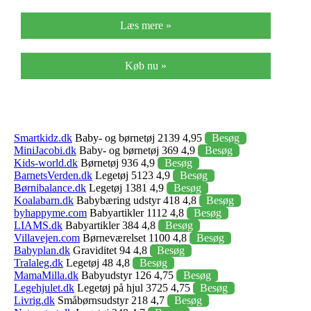
Læs mere »
Køb nu »
Smartkidz.dk
Baby- og børnetøj 2139 4,95
Besøg
MiniJacobi.dk
Baby- og børnetøj 369 4,9
Besøg
Kids-world.dk
Børnetøj 936 4,9
Besøg
BarnetsVerden.dk
Legetøj 5123 4,9
Besøg
Børnibalance.dk
Legetøj 1381 4,9
Besøg
Koalabarn.dk
Babybæring udstyr 418 4,8
Besøg
byhappyme.com
Babyartikler 1112 4,8
Besøg
LIAMS.dk
Babyartikler 384 4,8
Besøg
Villavejen.com
Børneværelset 1100 4,8
Besøg
Babyplan.dk
Graviditet 94 4,8
Besøg
Tralaleg.dk
Legetøj 48 4,8
Besøg
MamaMilla.dk
Babyudstyr 126 4,75
Besøg
Legehjulet.dk
Legetøj på hjul 3725 4,75
Besøg
Livrig.dk
Småbørnsudstyr 218 4,7
Besøg