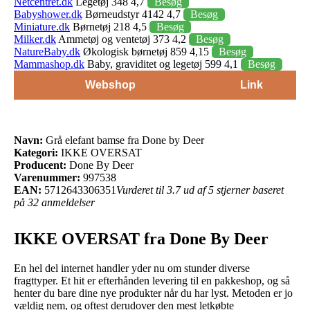
Netcentret.dk
Legetøj 348 4,7
Besøg
Babyshower.dk
Børneudstyr 4142 4,7
Besøg
Miniature.dk
Børnetøj 218 4,5
Besøg
Milker.dk
Ammetøj og ventetøj 373 4,2
Besøg
NatureBaby.dk
Økologisk børnetøj 859 4,15
Besøg
Mammashop.dk
Baby, graviditet og legetøj 599 4,1
Besøg
Webshop
Link
Navn:
Grå elefant bamse fra Done by Deer
Kategori:
IKKE OVERSAT
Producent:
Done By Deer
Varenummer:
997538
EAN:
5712643306351
Vurderet til 3.7 ud af 5 stjerner baseret
på 32 anmeldelser
IKKE OVERSAT fra Done By Deer
En hel del internet handler yder nu om stunder diverse
fragttyper. Et hit er efterhånden levering til en pakkeshop, og så
henter du bare dine nye produkter når du har lyst. Metoden er jo
vældig nem, og oftest derudover den mest letkøbte