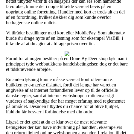
nettet tilbyder varer til en salgspris der kan ses som hamrende
favorabel, kunne det i nogle tilfælde være et bevis på en
uoprigtig online forretning. Handler med kort er trods alt en del
af en forordning, hvilket dækker dig som kunde overfor
bedrageriske online outlets.
Vi tilråder bestillinger med kort eller MobilePay. Som alternativ
burde du drage nytte af en løsning som for eksempel ViaBill, i
tilfælde af at du agter at afdrage prisen over tid.
Forud for at nogen bestiller på en Done By Deer shop bør man i
princippet tyde webbutikkens handelsbetingelser, dog er det bare
et tidskrævende arbejde.
En anden løsning kunne måske være at kontrollere om e-
butikken er e-mærke tilsluttet, fordi det længe har været en
angivelse af at internet forhandleren lever op til de officielle
danske regler, samt at internet webshoppen rutinemæssigt
vurderes af sagkyndige der har meget erfaring med reglementet
på området. Desuden tilbydes du chance for at blive hjulpet,
ifald du får besvær i forbindelse med din ordre.
Ligeså er det godt at du er klar over de mest relevante
betingelser der kan have indvirkning på handlen, eksempelvis
den returrettighed online webshoppen anvender. I relation til det