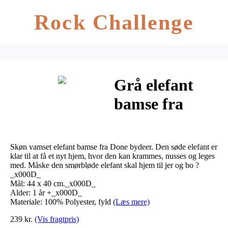
Rock Challenge
Grå elefant
bamse fra
Done by Deer
Skøn vamset elefant bamse fra Done bydeer. Den søde elefant er
klar til at få et nyt hjem, hvor den kan krammes, nusses og leges
med. Måske den smørbløde elefant skal hjem til jer og bo ?
_x000D_
Mål: 44 x 40 cm._x000D_
Alder: 1 år +_x000D_
Materiale: 100% Polyester, fyld
(Læs mere)
239 kr.
(Vis fragtpris)