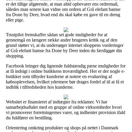
er det tillige afgørende, at man altid opbevarer ens ordremail,
således man senere kan vidne om ordren af Grå elefant bamse
fra Done by Deer, hvad end du skal købe en gave til en dreng
eller pige.
Trustpilot fremskaffer sådan set gode muligheder for at
gennemgå en længere række andre brugeres kritik og af den
grund støtter vi, at du undersøger internet shoppens vurderinger
af Grå elefant bamse fra Done by Deer inden du færdiggør din
shopping.
Facebook bringer dig lignende fuldstændig pæne muligheder for
at få indsigt i online butikkens troværdighed. Her er der nogle e-
butikker som tilbyder kunderne at notere en evaluering af
købsoplevelsen, hvilket ydermere bør drages fordel af til at få et
indblik i tilfredsheden hos kunderne.
Websitet er finansieret af indtægter fra reklamer. Vi har
samarbejdsaftaler med en gruppe af online virksomheder hvori
vi promoverer forretningernes varer, og indhenter provision ifald
du fuldfører en bestilling.
Orientering omkring produkter og shops på nettet i Danmark