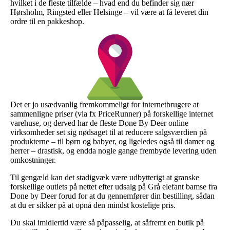
hvilket i de fleste tilfælde – hvad end du befinder sig nær
Hørsholm, Ringsted eller Helsinge – vil være at få leveret din
ordre til en pakkeshop.
Det er jo usædvanlig fremkommeligt for internetbrugere at
sammenligne priser (via fx PriceRunner) på forskellige internet
varehuse, og derved har de fleste Done By Deer online
virksomheder set sig nødsaget til at reducere salgsværdien på
produkterne – til børn og babyer, og ligeledes også til damer og
herrer – drastisk, og endda nogle gange frembyde levering uden
omkostninger.
Til gengæld kan det stadigvæk være udbytterigt at granske
forskellige outlets på nettet efter udsalg på Grå elefant bamse fra
Done by Deer forud for at du gennemfører din bestilling, sådan
at du er sikker på at opnå den mindst kostelige pris.
Du skal imidlertid være så påpasselig, at såfremt en butik på