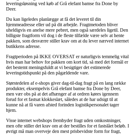
leveringsløsning ved køb af Grå elefant bamse fra Done by
Deer.
Du kan ligeledes planlægge at få det leveret til din
hjemmeadresse eller ud på dit arbejde. Fragtmetoden bliver
uheldigvis en anelse mere pebret, men også særdeles ligetil. Den
billigste fragtform vil dog i de fleste tilfælde være selv at hente
pakken, som desværre stiller krav om at du lever nærved internet
butikkens adresse.
Fragtperioden på IKKE OVERSAT er naturligvis temmelig vital
hvis man har behov for pakken om kort tid, så med det formål er
det bestemt meningsfuldt at vi besigtiger det estimerede
leveringstidspunkt på den pågældende vare.
Størstedelen af e-shops giver dag-til-dag fragt på en lang række
produkter, eksempelvis Grå elefant bamse fra Done by Deer,
men vær obs på at det afhænger af at ordren køres igennem
forud for et fastsat klokkeslæt, således at de har udsigt til at
kunne nå at få varen afsted forinden logistikpersonalet tager
hjem.
Visse internet webshops frembyder fragt uden omkostninger,
men ofte stiller det krav om at der bestilles for et fastslået beløb. I
øvrigt må man overveje den mest prisbevidste form for fragt,