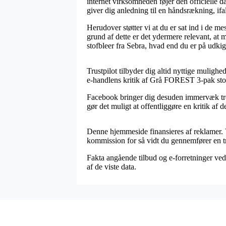
internet virksomheden føjer den officielle da
giver dig anledning til en håndsrækning, if
Herudover støtter vi at du er sat ind i de me
grund af dette er det ydermere relevant, a
stofbleer fra Sebra, hvad end du er på udkig 
Trustpilot tilbyder dig altid nyttige mulighe
e-handlens kritik af Grå FOREST 3-pak stofb
Facebook bringer dig desuden immervæk trov
gør det muligt at offentliggøre en kritik af 
Denne hjemmeside finansieres af reklamer.
kommission for så vidt du gennemfører en t
Fakta angående tilbud og e-forretninger vedl
af de viste data.