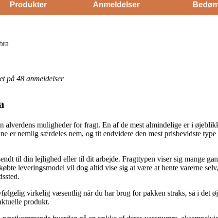
Produkter
Anmeldelser
Bedøm
bra
eret på 48 anmeldelser
a
en alverdens muligheder for fragt. En af de mest almindelige er i øjeblik
Denne er nemlig særdeles nem, og tit endvidere den mest prisbevidste t
endt til din lejlighed eller til dit arbejde. Fragttypen viser sig mange
øbte leveringsmodel vil dog altid vise sig at være at hente varerne selv
dssted.
elig virkelig væsentlig når du har brug for pakken straks, så i det øj
aktuelle produkt.