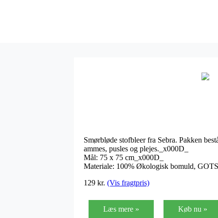
Smørbløde stofbleer fra Sebra. Pakken består
ammes, pusles og plejes._x000D_
Mål: 75 x 75 cm_x000D_
Materiale: 100% Økologisk bomuld, GOTS 
129 kr.
(Vis fragtpris)
Læs mere »
Køb nu »