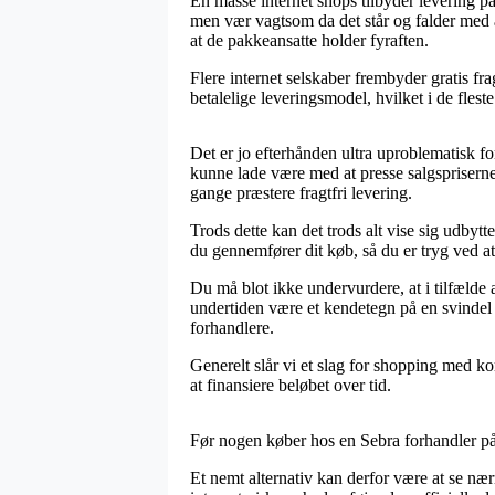
En masse internet shops tilbyder levering
men vær vagtsom da det står og falder med at
at de pakkeansatte holder fyraften.
Flere internet selskaber frembyder gratis f
betalelige leveringsmodel, hvilket i de flest
Det er jo efterhånden ultra uproblematisk fo
kunne lade være med at presse salgspriserne 
gange præstere fragtfri levering.
Trods dette kan det trods alt vise sig udby
du gennemfører dit køb, så du er tryg ved at
Du må blot ikke undervurdere, at i tilfælde a
undertiden være et kendetegn på en svindel n
forhandlere.
Generelt slår vi et slag for shopping med kor
at finansiere beløbet over tid.
Før nogen køber hos en Sebra forhandler på 
Et nemt alternativ kan derfor være at se n