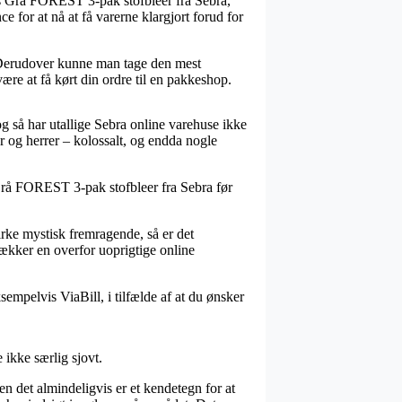
s Grå FOREST 3-pak stofbleer fra Sebra,
e for at nå at få varerne klargjort forud for
m. Derudover kunne man tage den mest
være at få kørt din ordre til en pakkeshop.
og så har utallige Sebra online varehuse ikke
r og herrer – kolossalt, og endda nogle
 Grå FOREST 3-pak stofbleer fra Sebra før
virke mystisk fremragende, så er det
dækker en overfor uoprigtige online
sempelvis ViaBill, i tilfælde af at du ønsker
 ikke særlig sjovt.
 det almindeligvis er et kendetegn for at