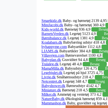
Smartkidz.dk
Baby- og børnetøj 2139 4,95
MiniJacobi.dk
Baby- og børnetøj 369 4,9
Kids-world.dk
Børnetøj 936 4,9
Besø
BarnetsVerden.dk
Legetøj 5123 4,9
Be
Børnibalance.dk
Legetøj 1381 4,9
Bes
Koalabarn.dk
Babybæring udstyr 418 4,8
byhappyme.com
Babyartikler 1112 4,8
LIAMS.dk
Babyartikler 384 4,8
Besø
Villavejen.com
Børneværelset 1100 4,8
Babyplan.dk
Graviditet 94 4,8
Besøg
Tralaleg.dk
Legetøj 48 4,8
Besøg
MamaMilla.dk
Babyudstyr 126 4,75
B
Legehjulet.dk
Legetøj på hjul 3725 4,75
Livrig.dk
Småbørnsudstyr 218 4,7
Bes
Netcentret.dk
Legetøj 348 4,7
Besøg
Babyshower.dk
Børneudstyr 4142 4,7
Miniature.dk
Børnetøj 218 4,5
Besøg
Milker.dk
Ammetøj og ventetøj 373 4,2
NatureBaby.dk
Økologisk børnetøj 859 4,
Mammashop.dk
Baby, graviditet og legetø