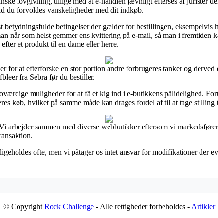
nske lovgivning, tillige med at e-handlen jævnligt efterses af jurister de
ald du forvoldes vanskeligheder med dit indkøb.
st betydningsfulde betingelser der gælder for bestillingen, eksempelvis hv
t man når som helst gemmer ens kvittering på e-mail, så man i fremtide
efter et produkt til en dame eller herre.
der for at efterforske en stor portion andre forbrugeres tanker og derved 
leer fra Sebra før du bestiller.
ærdige muligheder for at få et kig ind i e-butikkens pålidelighed. For
deres køb, hvilket på samme måde kan drages fordel af til at tage stilling 
 Vi arbejder sammen med diverse webbutikker eftersom vi markedsfører 
ransaktion.
igeholdes ofte, men vi påtager os intet ansvar for modifikationer der eve
© Copyright
Rock Challenge
- Alle rettigheder forbeholdes -
Artikler