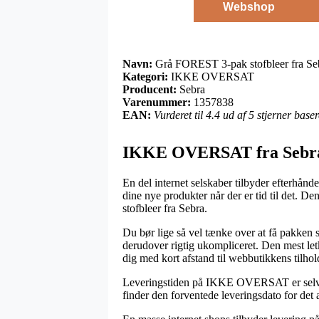
Webshop
Navn:
Grå FOREST 3-pak stofbleer fra Se
Kategori:
IKKE OVERSAT
Producent:
Sebra
Varenummer:
1357838
EAN:
Vurderet til 4.4 ud af 5 stjerner bas
IKKE OVERSAT fra Sebr
En del internet selskaber tilbyder efterhånd
dine nye produkter når der er tid til det. 
stofbleer fra Sebra.
Du bør lige så vel tænke over at få pakken s
derudover rigtig ukompliceret. Den mest letk
dig med kort afstand til webbutikkens tilhol
Leveringstiden på IKKE OVERSAT er selvfølg
finder den forventede leveringsdato for det 