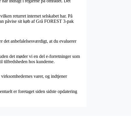
r har indsigt i reglerne på området. Det
ilken returret internet selskabet har. På
n kan påvise sit køb af Grå FOREST 3-pak
er det anbefalelsesværdigt, at du evaluerer
uden det møder vi en del e-forretninger som
til tilfredsheden hos kunderne.
virksomhedernes varer, og indtjener
ntuelt er foretaget siden sidste opdatering