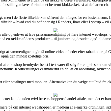
 på næstkommende hverdag på en række af deres varenumre, eksempelvi
 bestillingen laves forinden et bestemt klokkeslæt, så at de har en chanc
ragt, men i de fleste tilfælde kun såfremt der aftages for en bestemt su
e tilfælde – hvad end du befinder sig i Randers, Ikast eller Lystrup – vil 
r alle og enhver at lave prissammenligning på flere internet webshops, 
på en række af deres produkter – til juniorer, og desuden også til dame
tterigt at sammenligne nogle få online virksomheder efter rabatkoder på
 opnå den mindst kostelige pris.
f at en e-shop frembyder bedst i test varer til salg for en pris som kan 
etbutik. Kortbestillinger er imidlertid en del af en anordning, hvilket 
t eller betalinger med mobilen. Alternativt kan du vælge et tilbud fra ek
nettet kan de uden tvivl bese e-shoppens handelsaftale, men det er bare
ærmere på om internet webshoppen er medlem af e-mærke ordningen, siden