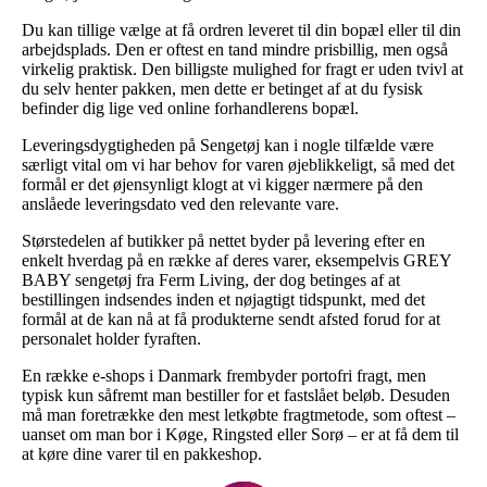
Du kan tillige vælge at få ordren leveret til din bopæl eller til din
arbejdsplads. Den er oftest en tand mindre prisbillig, men også
virkelig praktisk. Den billigste mulighed for fragt er uden tvivl at
du selv henter pakken, men dette er betinget af at du fysisk
befinder dig lige ved online forhandlerens bopæl.
Leveringsdygtigheden på Sengetøj kan i nogle tilfælde være
særligt vital om vi har behov for varen øjeblikkeligt, så med det
formål er det øjensynligt klogt at vi kigger nærmere på den
anslåede leveringsdato ved den relevante vare.
Størstedelen af butikker på nettet byder på levering efter en
enkelt hverdag på en række af deres varer, eksempelvis GREY
BABY sengetøj fra Ferm Living, der dog betinges af at
bestillingen indsendes inden et nøjagtigt tidspunkt, med det
formål at de kan nå at få produkterne sendt afsted forud for at
personalet holder fyraften.
En række e-shops i Danmark frembyder portofri fragt, men
typisk kun såfremt man bestiller for et fastslået beløb. Desuden
må man foretrække den mest letkøbte fragtmetode, som oftest –
uanset om man bor i Køge, Ringsted eller Sorø – er at få dem til
at køre dine varer til en pakkeshop.