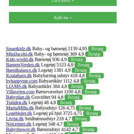
Læs mere »
Køb nu »
Smartkidz.dk
Baby- og børnetøj 2139 4,95
Besøg
MiniJacobi.dk
Baby- og børnetøj 369 4,9
Besøg
Kids-world.dk
Børnetøj 936 4,9
Besøg
BarnetsVerden.dk
Legetøj 5123 4,9
Besøg
Børnibalance.dk
Legetøj 1381 4,9
Besøg
Koalabarn.dk
Babybæring udstyr 418 4,8
Besøg
byhappyme.com
Babyartikler 1112 4,8
Besøg
LIAMS.dk
Babyartikler 384 4,8
Besøg
Villavejen.com
Børneværelset 1100 4,8
Besøg
Babyplan.dk
Graviditet 94 4,8
Besøg
Tralaleg.dk
Legetøj 48 4,8
Besøg
MamaMilla.dk
Babyudstyr 126 4,75
Besøg
Legehjulet.dk
Legetøj på hjul 3725 4,75
Besøg
Livrig.dk
Småbørnsudstyr 218 4,7
Besøg
Netcentret.dk
Legetøj 348 4,7
Besøg
Babyshower.dk
Børneudstyr 4142 4,7
Besøg