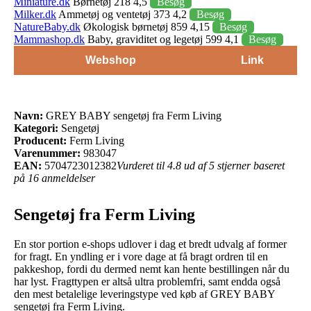
Miniature.dk
Børnetøj 218 4,5
Besøg
Milker.dk
Ammetøj og ventetøj 373 4,2
Besøg
NatureBaby.dk
Økologisk børnetøj 859 4,15
Besøg
Mammashop.dk
Baby, graviditet og legetøj 599 4,1
Besøg
Webshop
Link
Navn:
GREY BABY sengetøj fra Ferm Living
Kategori:
Sengetøj
Producent:
Ferm Living
Varenummer:
983047
EAN:
5704723012382
Vurderet til 4.8 ud af 5 stjerner baseret
på 16 anmeldelser
Sengetøj fra Ferm Living
En stor portion e-shops udlover i dag et bredt udvalg af former
for fragt. En yndling er i vore dage at få bragt ordren til en
pakkeshop, fordi du dermed nemt kan hente bestillingen når du
har lyst. Fragttypen er altså ultra problemfri, samt endda også
den mest betalelige leveringstype ved køb af GREY BABY
sengetøj fra Ferm Living.