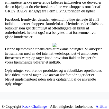
en længere række nuværende køberes iagttagelser og derved er
det en hjælp, at du efterforsker online webshoppens omtaler af
GREY BABY sengetøj fra Ferm Living forinden du køber.
Facebook frembyder desuden egentlig nyttige genveje til at få
indblik i internet shoppens kundefokus. Herinde er der faktisk e-
butikker som gør det muligt at offentliggøre en kritik af
ordreforløbet, hvilket også må benyttes til at fornemme hvor
glade kunderne er.
Denne hjemmeside finansieres af reklameindtægter. Vi arbejder
tæt sammen med en del internet webshops idet vi annoncerer
firmaernes varer, og tager imod provision ifald en bruger fra
vores hjemmeside udfører et indkøb.
Oplysninger vedrørende produkter og webbutikker opretholdes
hele tiden, men vi tager ikke ansvar for forandringer der er
blevet implementeret siden sidste opdatering af de anvendte
oplysninger.
© Copyright
Rock Challenge
- Alle rettigheder forbeholdes -
Artikler