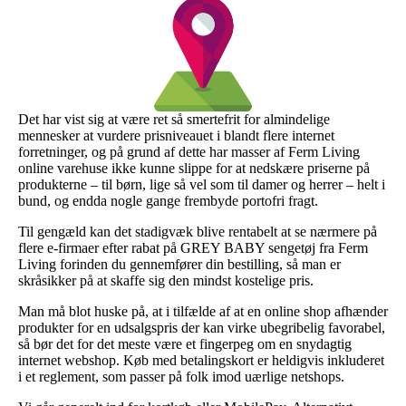
Det har vist sig at være ret så smertefrit for almindelige
mennesker at vurdere prisniveauet i blandt flere internet
forretninger, og på grund af dette har masser af Ferm Living
online varehuse ikke kunne slippe for at nedskære priserne på
produkterne – til børn, lige så vel som til damer og herrer – helt i
bund, og endda nogle gange frembyde portofri fragt.
Til gengæld kan det stadigvæk blive rentabelt at se nærmere på
flere e-firmaer efter rabat på GREY BABY sengetøj fra Ferm
Living forinden du gennemfører din bestilling, så man er
skråsikker på at skaffe sig den mindst kostelige pris.
Man må blot huske på, at i tilfælde af at en online shop afhænder
produkter for en udsalgspris der kan virke ubegribelig favorabel,
så bør det for det meste være et fingerpeg om en snydagtig
internet webshop. Køb med betalingskort er heldigvis inkluderet
i et reglement, som passer på folk imod uærlige netshops.