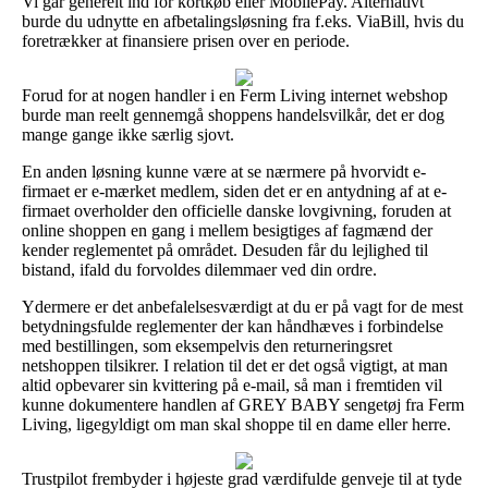
Vi går generelt ind for kortkøb eller MobilePay. Alternativt
burde du udnytte en afbetalingsløsning fra f.eks. ViaBill, hvis du
foretrækker at finansiere prisen over en periode.
Forud for at nogen handler i en Ferm Living internet webshop
burde man reelt gennemgå shoppens handelsvilkår, det er dog
mange gange ikke særlig sjovt.
En anden løsning kunne være at se nærmere på hvorvidt e-
firmaet er e-mærket medlem, siden det er en antydning af at e-
firmaet overholder den officielle danske lovgivning, foruden at
online shoppen en gang i mellem besigtiges af fagmænd der
kender reglementet på området. Desuden får du lejlighed til
bistand, ifald du forvoldes dilemmaer ved din ordre.
Ydermere er det anbefalelsesværdigt at du er på vagt for de mest
betydningsfulde reglementer der kan håndhæves i forbindelse
med bestillingen, som eksempelvis den returneringsret
netshoppen tilsikrer. I relation til det er det også vigtigt, at man
altid opbevarer sin kvittering på e-mail, så man i fremtiden vil
kunne dokumentere handlen af GREY BABY sengetøj fra Ferm
Living, ligegyldigt om man skal shoppe til en dame eller herre.
Trustpilot frembyder i højeste grad værdifulde genveje til at tyde