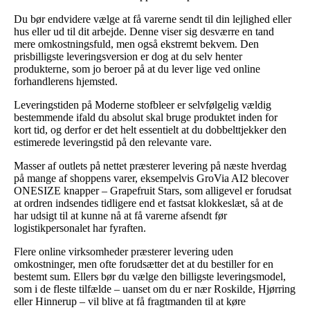
Du bør endvidere vælge at få varerne sendt til din lejlighed eller
hus eller ud til dit arbejde. Denne viser sig desværre en tand
mere omkostningsfuld, men også ekstremt bekvem. Den
prisbilligste leveringsversion er dog at du selv henter
produkterne, som jo beroer på at du lever lige ved online
forhandlerens hjemsted.
Leveringstiden på Moderne stofbleer er selvfølgelig vældig
bestemmende ifald du absolut skal bruge produktet inden for
kort tid, og derfor er det helt essentielt at du dobbelttjekker den
estimerede leveringstid på den relevante vare.
Masser af outlets på nettet præsterer levering på næste hverdag
på mange af shoppens varer, eksempelvis GroVia AI2 blecover
ONESIZE knapper – Grapefruit Stars, som alligevel er forudsat
at ordren indsendes tidligere end et fastsat klokkeslæt, så at de
har udsigt til at kunne nå at få varerne afsendt før
logistikpersonalet har fyraften.
Flere online virksomheder præsterer levering uden
omkostninger, men ofte forudsætter det at du bestiller for en
bestemt sum. Ellers bør du vælge den billigste leveringsmodel,
som i de fleste tilfælde – uanset om du er nær Roskilde, Hjørring
eller Hinnerup – vil blive at få fragtmanden til at køre