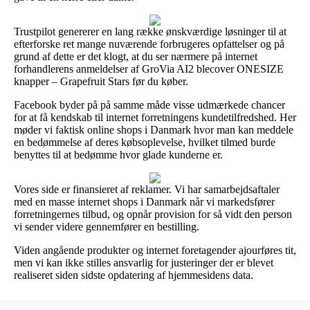
Trustpilot genererer en lang række ønskværdige løsninger til at
efterforske ret mange nuværende forbrugeres opfattelser og på
grund af dette er det klogt, at du ser nærmere på internet
forhandlerens anmeldelser af GroVia AI2 blecover ONESIZE
knapper – Grapefruit Stars før du køber.
Facebook byder på på samme måde visse udmærkede chancer
for at få kendskab til internet forretningens kundetilfredshed. Her
møder vi faktisk online shops i Danmark hvor man kan meddele
en bedømmelse af deres købsoplevelse, hvilket tilmed burde
benyttes til at bedømme hvor glade kunderne er.
Vores side er finansieret af reklamer. Vi har samarbejdsaftaler
med en masse internet shops i Danmark når vi markedsfører
forretningernes tilbud, og opnår provision for så vidt den person
vi sender videre gennemfører en bestilling.
Viden angående produkter og internet foretagender ajourføres tit,
men vi kan ikke stilles ansvarlig for justeringer der er blevet
realiseret siden sidste opdatering af hjemmesidens data.