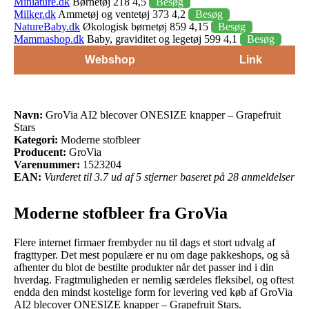
Miniature.dk
Børnetøj 218 4,5
Besøg
Milker.dk
Ammetøj og ventetøj 373 4,2
Besøg
NatureBaby.dk
Økologisk børnetøj 859 4,15
Besøg
Mammashop.dk
Baby, graviditet og legetøj 599 4,1
Besøg
Webshop
Link
Navn:
GroVia AI2 blecover ONESIZE knapper – Grapefruit
Stars
Kategori:
Moderne stofbleer
Producent:
GroVia
Varenummer:
1523204
EAN:
Vurderet til 3.7 ud af 5 stjerner baseret på 28 anmeldelser
Moderne stofbleer fra GroVia
Flere internet firmaer frembyder nu til dags et stort udvalg af
fragttyper. Det mest populære er nu om dage pakkeshops, og så
afhenter du blot de bestilte produkter når det passer ind i din
hverdag. Fragtmuligheden er nemlig særdeles fleksibel, og oftest
endda den mindst kostelige form for levering ved køb af GroVia
AI2 blecover ONESIZE knapper – Grapefruit Stars.