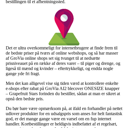
bestillingen til et afhentningssted.
Det er ultra overkommeligt for internetbrugere at finde frem til
de bedste priser på tværs af online webshops, og så har masser
af GroVia online shops set sig tvunget til at nedsætte
prisniveauet på en række af deres varer – til piger og drenge, og
ligeså til mænd og kvinder – eftertrykkeligt, og endda nogle
gange yde fri fragt.
Men det kan alligevel vise sig tiden værd at kontrollere enkelte
e-shops efter rabat på GroVia AI2 blecover ONESIZE knapper
– Grapefruit Stars forinden du bestiller, sådan at man er sikret at
opnå den bedste pris.
Du bør bare være opmærksom på, at ifald en forhandler på nettet
udlover produkter for en udsalgspris som anses for helt fantastisk
god, er det mange gange være en varsel om en fup internet
handler. Kortbestillinger er heldigvis indbefattet af et regelsæt,