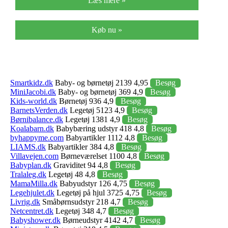
Læs mere »
Køb nu »
Smartkidz.dk
Baby- og børnetøj 2139 4,95
Besøg
MiniJacobi.dk
Baby- og børnetøj 369 4,9
Besøg
Kids-world.dk
Børnetøj 936 4,9
Besøg
BarnetsVerden.dk
Legetøj 5123 4,9
Besøg
Børnibalance.dk
Legetøj 1381 4,9
Besøg
Koalabarn.dk
Babybæring udstyr 418 4,8
Besøg
byhappyme.com
Babyartikler 1112 4,8
Besøg
LIAMS.dk
Babyartikler 384 4,8
Besøg
Villavejen.com
Børneværelset 1100 4,8
Besøg
Babyplan.dk
Graviditet 94 4,8
Besøg
Tralaleg.dk
Legetøj 48 4,8
Besøg
MamaMilla.dk
Babyudstyr 126 4,75
Besøg
Legehjulet.dk
Legetøj på hjul 3725 4,75
Besøg
Livrig.dk
Småbørnsudstyr 218 4,7
Besøg
Netcentret.dk
Legetøj 348 4,7
Besøg
Babyshower.dk
Børneudstyr 4142 4,7
Besøg