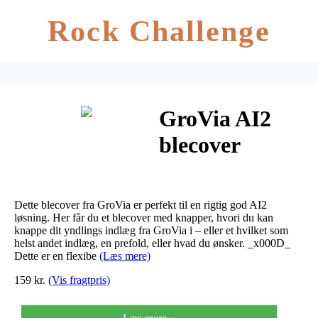
Rock Challenge
GroVia AI2
blecover
ONESIZE
knapper –
Dette blecover fra GroVia er perfekt til en rigtig god AI2
Grapefruit
løsning. Her får du et blecover med knapper, hvori du kan
knappe dit yndlings indlæg fra GroVia i – eller et hvilket som
helst andet indlæg, en prefold, eller hvad du ønsker. _x000D_
Stars
Dette er en flexibe
(Læs mere)
159 kr.
(Vis fragtpris)