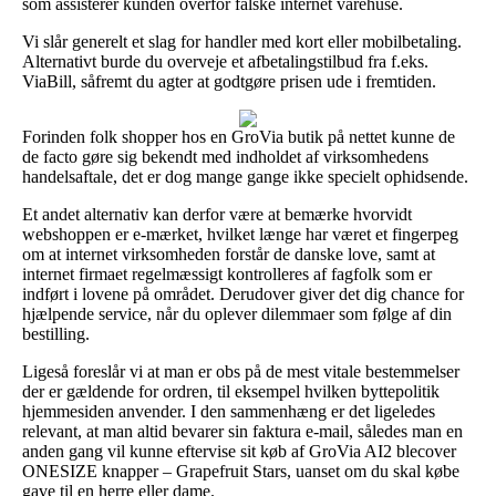
som assisterer kunden overfor falske internet varehuse.
Vi slår generelt et slag for handler med kort eller mobilbetaling.
Alternativt burde du overveje et afbetalingstilbud fra f.eks.
ViaBill, såfremt du agter at godtgøre prisen ude i fremtiden.
Forinden folk shopper hos en GroVia butik på nettet kunne de
de facto gøre sig bekendt med indholdet af virksomhedens
handelsaftale, det er dog mange gange ikke specielt ophidsende.
Et andet alternativ kan derfor være at bemærke hvorvidt
webshoppen er e-mærket, hvilket længe har været et fingerpeg
om at internet virksomheden forstår de danske love, samt at
internet firmaet regelmæssigt kontrolleres af fagfolk som er
indført i lovene på området. Derudover giver det dig chance for
hjælpende service, når du oplever dilemmaer som følge af din
bestilling.
Ligeså foreslår vi at man er obs på de mest vitale bestemmelser
der er gældende for ordren, til eksempel hvilken byttepolitik
hjemmesiden anvender. I den sammenhæng er det ligeledes
relevant, at man altid bevarer sin faktura e-mail, således man en
anden gang vil kunne eftervise sit køb af GroVia AI2 blecover
ONESIZE knapper – Grapefruit Stars, uanset om du skal købe
gave til en herre eller dame.