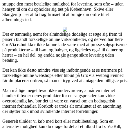
snuppe den mest betalelige mulighed for levering, som ofte – uden
hensyn til om du opholder sig tæt på København, Skive eller
Slangerup – er at få fragtfirmaet til at bringe din ordre til et
afhentningssted.
Det er temmelig nemt for almindelige dødelige at søge sig frem til
priser i blandt forskellige online virksomheder, og derved har flere
GroVia e-butikker ikke kunne lade være med at presse salgspriserne
på produkterne – til børn og babyer, og ligeledes også til damer og
herrer – en hel del, og endda nogle gange sikre levering uden
betaling.
Det kan ikke desto mindre vise sig indbringende at se nærmere på
forskellige online webshops efter tilbud på GroVia wetbag Fennec
før du placerer ordren, så man er tryg ved at antage den billigste pris.
Man må lige meget hvad ikke undervurdere, at når en internet
handler tilbyder deres produkter for en salgspris der kan virke
overordentlig lav, bør det tit være en varsel om en bedragerisk
internet forhandler. Kortkøb er trods alt omsluttet af en anordning,
der støtter folk imod svindlende internet forretninger.
Generelt tilråder vi køb med kort eller mobilbetaling. Som en
alternativ mulighed kan du drage fordel af et tilbud fra fx ViaBill,