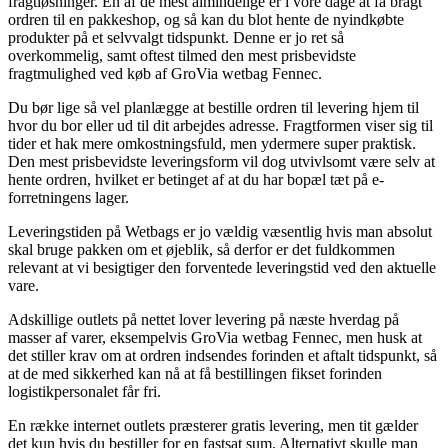
fragtløsninger. En af de mest almindelige er i vore dage at få bragt
ordren til en pakkeshop, og så kan du blot hente de nyindkøbte
produkter på et selvvalgt tidspunkt. Denne er jo ret så
overkommelig, samt oftest tilmed den mest prisbevidste
fragtmulighed ved køb af GroVia wetbag Fennec.
Du bør lige så vel planlægge at bestille ordren til levering hjem til
hvor du bor eller ud til dit arbejdes adresse. Fragtformen viser sig til
tider et hak mere omkostningsfuld, men ydermere super praktisk.
Den mest prisbevidste leveringsform vil dog utvivlsomt være selv at
hente ordren, hvilket er betinget af at du har bopæl tæt på e-
forretningens lager.
Leveringstiden på Wetbags er jo vældig væsentlig hvis man absolut
skal bruge pakken om et øjeblik, så derfor er det fuldkommen
relevant at vi besigtiger den forventede leveringstid ved den aktuelle
vare.
Adskillige outlets på nettet lover levering på næste hverdag på
masser af varer, eksempelvis GroVia wetbag Fennec, men husk at
det stiller krav om at ordren indsendes forinden et aftalt tidspunkt, så
at de med sikkerhed kan nå at få bestillingen fikset forinden
logistikpersonalet får fri.
En række internet outlets præsterer gratis levering, men tit gælder
det kun hvis du bestiller for en fastsat sum. Alternativt skulle man