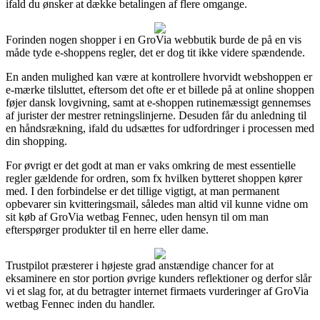
ifald du ønsker at dække betalingen af flere omgange.
Forinden nogen shopper i en GroVia webbutik burde de på en vis
måde tyde e-shoppens regler, det er dog tit ikke videre spændende.
En anden mulighed kan være at kontrollere hvorvidt webshoppen er
e-mærke tilsluttet, eftersom det ofte er et billede på at online shoppen
føjer dansk lovgivning, samt at e-shoppen rutinemæssigt gennemses
af jurister der mestrer retningslinjerne. Desuden får du anledning til
en håndsrækning, ifald du udsættes for udfordringer i processen med
din shopping.
For øvrigt er det godt at man er vaks omkring de mest essentielle
regler gældende for ordren, som fx hvilken bytteret shoppen kører
med. I den forbindelse er det tillige vigtigt, at man permanent
opbevarer sin kvitteringsmail, således man altid vil kunne vidne om
sit køb af GroVia wetbag Fennec, uden hensyn til om man
efterspørger produkter til en herre eller dame.
Trustpilot præsterer i højeste grad anstændige chancer for at
eksaminere en stor portion øvrige kunders reflektioner og derfor slår
vi et slag for, at du betragter internet firmaets vurderinger af GroVia
wetbag Fennec inden du handler.