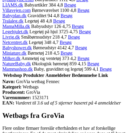
LIAMS.dk
Babyartikler 384 4,8
Besøg
Villavejen.com
Børneværelset 1100 4,8
Besøg
Babyplan.dk
Graviditet 94 4,8
Besøg
Tralaleg.dk
Legetøj 48 4,8
Besøg
MamaMilla.dk
Babyudstyr 126 4,75
Besøg
Legehjulet.dk
Legetøj på hjul 3725 4,75
Besøg
Livrig.dk
Småbørnsudstyr 218 4,7
Besøg
Netcentret.dk
Legetøj 348 4,7
Besøg
Babyshower.dk
Børneudstyr 4142 4,7
Besøg
Miniature.dk
Børnetøj 218 4,5
Besøg
Milker.dk
Ammetøj og ventetøj 373 4,2
Besøg
NatureBaby.dk
Økologisk børnetøj 859 4,15
Besøg
Mammashop.dk
Baby, graviditet og legetøj 599 4,1
Besøg
Webshop
Produkter
Anmeldelser
Bedømmelse
Link
Navn:
GroVia wetbag Fennec
Kategori:
Wetbags
Producent:
GroVia
Varenummer:
1523171
EAN:
Vurderet til 3.6 ud af 5 stjerner baseret på 4 anmeldelser
Wetbags fra GroVia
Flere online firmaer foreslår efterhånden et hav af forskellige