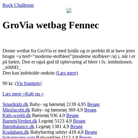
Rock Challenge
GroVia wetbag Fennec
Denne wetbat fra GroVia er med lynlås og er perfekt til at have jeres
brugte <a href="moderne-stofbleer"||moderne stofbleer</a|| i, når i er
på farten. Den er også god til opbevaring af bleer i fx. institutionen.
_x000D_
Den kan indeholde omkrin
(Læs mere)
99 kr.
(Vis fragtpris)
Læs mere »
Køb nu »
Smartkidz.dk
Baby- og børnetøj 2139 4,95
Besøg
MiniJacobi.dk
Baby- og børnetøj 369 4,9
Besøg
Kids-world.dk
Børnetøj 936 4,9
Besøg
BarnetsVerden.dk
Legetøj 5123 4,9
Besøg
Børnibalance.dk
Legetøj 1381 4,9
Besøg
Koalabarn.dk
Babybæring udstyr 418 4,8
Besøg
byhappyme.com
Babyartikler 1112 4,8
Besøg