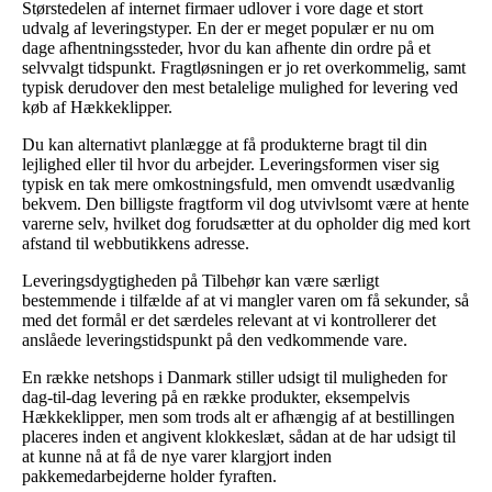
Størstedelen af internet firmaer udlover i vore dage et stort
udvalg af leveringstyper. En der er meget populær er nu om
dage afhentningssteder, hvor du kan afhente din ordre på et
selvvalgt tidspunkt. Fragtløsningen er jo ret overkommelig, samt
typisk derudover den mest betalelige mulighed for levering ved
køb af Hækkeklipper.
Du kan alternativt planlægge at få produkterne bragt til din
lejlighed eller til hvor du arbejder. Leveringsformen viser sig
typisk en tak mere omkostningsfuld, men omvendt usædvanlig
bekvem. Den billigste fragtform vil dog utvivlsomt være at hente
varerne selv, hvilket dog forudsætter at du opholder dig med kort
afstand til webbutikkens adresse.
Leveringsdygtigheden på Tilbehør kan være særligt
bestemmende i tilfælde af at vi mangler varen om få sekunder, så
med det formål er det særdeles relevant at vi kontrollerer det
anslåede leveringstidspunkt på den vedkommende vare.
En række netshops i Danmark stiller udsigt til muligheden for
dag-til-dag levering på en række produkter, eksempelvis
Hækkeklipper, men som trods alt er afhængig af at bestillingen
placeres inden et angivent klokkeslæt, sådan at de har udsigt til
at kunne nå at få de nye varer klargjort inden
pakkemedarbejderne holder fyraften.