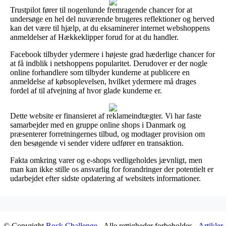
Trustpilot fører til nogenlunde fremragende chancer for at
undersøge en hel del nuværende brugeres reflektioner og herved
kan det være til hjælp, at du eksaminerer internet webshoppens
anmeldelser af Hækkeklipper forud for at du handler.
Facebook tilbyder ydermere i højeste grad hæderlige chancer for
at få indblik i netshoppens popularitet. Derudover er der nogle
online forhandlere som tilbyder kunderne at publicere en
anmeldelse af købsoplevelsen, hvilket ydermere må drages
fordel af til afvejning af hvor glade kunderne er.
Dette website er finansieret af reklameindtægter. Vi har faste
samarbejder med en gruppe online shops i Danmark og
præsenterer forretningernes tilbud, og modtager provision om
den besøgende vi sender videre udfører en transaktion.
Fakta omkring varer og e-shops vedligeholdes jævnligt, men
man kan ikke stille os ansvarlig for forandringer der potentielt er
udarbejdet efter sidste opdatering af websitets informationer.
© Copyright
Rock Challenge
- Alle rettigheder forbeholdes -
Artikler