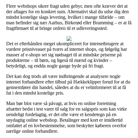
Flere webshops sikrer fragt uden gebyr, men ofte kræver det at
der aftages for en konkret sum. Alternativt skal du udse dig den
mindst kostelige slags levering, hvilket i mange tilfælde – om
man befinder sig nær Aarhus, Birkerød eller Bramming – er at få
fragtfirmaet til at bringe ordren til et udleveringssted.
Det er efterhånden meget ukompliceret for internetbrugere at
vurdere prisniveauet på tværs af internet shops, og følgelig har
masser af e-shops set sig nødsaget til at mindske priserne på
produkterne – til børn, og ligeså til mænd og kvinder –
betydeligt, og endda nogle gange byde på fri fragt.
Det kan dog trods alt være indbringende at analysere nogle
internet forhandlere efter tilbud på Hækkeklipper forud for at du
gennemfører din handel, således at du er velinformeret til at få
fat i den mindst kostelige pris.
Man bør blot være så påvagt, at hvis en online forretning
afsætter bedst i test varer til salg for en salgspris som kan virke
uendeligt fordelagtig, er det ofte være et kendetegn på en
snydagtig online webshop. Betalinger med kort er imidlertid
omfattet af en lovbestemmelse, som beskytter køberen overfor
uærlige online forhandlere.