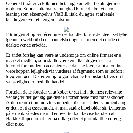
Generelt tilråder vi køb med betalingskort eller betalinger med
mobilen. Som en alternativ mulighed burde du benytte en
løsning som eksempelvis ViaBill, ifald du agter at afbetale
betalingen over et længere tidsrum.
Før nogen shopper på en internet handler burde de ideelt set løbe
igennem webbutikkens handelsbetingelser, men det er ofte et
tidskrævende arbejde.
Et andet forslag kan være at undersøge om online firmaet er e-
mærket medlem, som skulle være en tilkendegivelse af at
internet forhandleren accepterer de danske love, samt at online
webshoppen lejlighedsvis vurderes af fagmænd som er indført i
lovgivningen. Det er en rigtig god chance for bistand, hvis du får
vanskeligheder med din handel.
Foruden dette foreslår vi at køber er sat ind i de mest relevante
vedtægter der gør sig gældende i forbindelse med transaktionen,
fx den returret online virksomheden tilsikrer. I den sammenhæng
er det i øvrigt essesentielt, at man stadig bibeholder sin kvittering
på e-mail, således man til enhver tid kan bevise handlen af
Hækkeklipper, om du er på udkig efter et produkt til en dreng
eller pige.