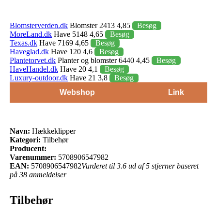
Blomsterverden.dk
Blomster 2413 4,85
Besøg
MoreLand.dk
Have 5148 4,65
Besøg
Texas.dk
Have 7169 4,65
Besøg
Haveglad.dk
Have 120 4,6
Besøg
Plantetorvet.dk
Planter og blomster 6440 4,45
Besøg
HaveHandel.dk
Have 20 4,1
Besøg
Luxury-outdoor.dk
Have 21 3,8
Besøg
Webshop
Link
Navn:
Hækkeklipper
Kategori:
Tilbehør
Producent:
Varenummer:
5708906547982
EAN:
5708906547982
Vurderet til 3.6 ud af 5 stjerner baseret
på 38 anmeldelser
Tilbehør