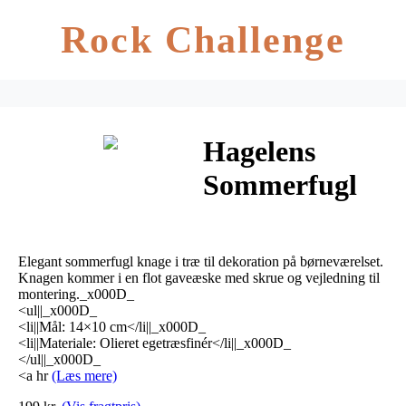
Rock Challenge
Hagelens
Sommerfugl
knage
Elegant sommerfugl knage i træ til dekoration på børneværelset.
Knagen kommer i en flot gaveæske med skrue og vejledning til
montering._x000D_
<ul||_x000D_
<li||Mål: 14×10 cm</li||_x000D_
<li||Materiale: Olieret egetræsfinér</li||_x000D_
</ul||_x000D_
<a hr
(Læs mere)