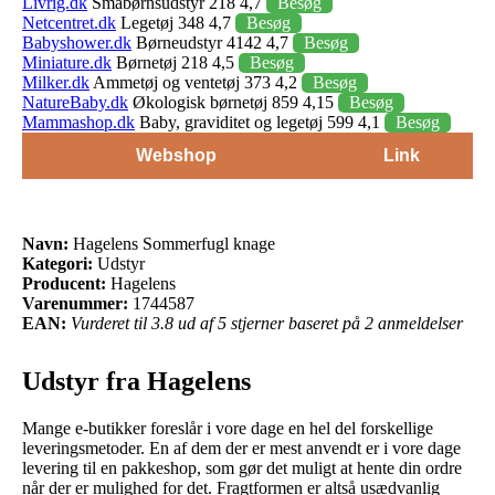
Livrig.dk
Småbørnsudstyr 218 4,7
Besøg
Netcentret.dk
Legetøj 348 4,7
Besøg
Babyshower.dk
Børneudstyr 4142 4,7
Besøg
Miniature.dk
Børnetøj 218 4,5
Besøg
Milker.dk
Ammetøj og ventetøj 373 4,2
Besøg
NatureBaby.dk
Økologisk børnetøj 859 4,15
Besøg
Mammashop.dk
Baby, graviditet og legetøj 599 4,1
Besøg
Webshop
Link
Navn:
Hagelens Sommerfugl knage
Kategori:
Udstyr
Producent:
Hagelens
Varenummer:
1744587
EAN:
Vurderet til 3.8 ud af 5 stjerner baseret på 2 anmeldelser
Udstyr fra Hagelens
Mange e-butikker foreslår i vore dage en hel del forskellige
leveringsmetoder. En af dem der er mest anvendt er i vore dage
levering til en pakkeshop, som gør det muligt at hente din ordre
når der er mulighed for det. Fragtformen er altså usædvanlig