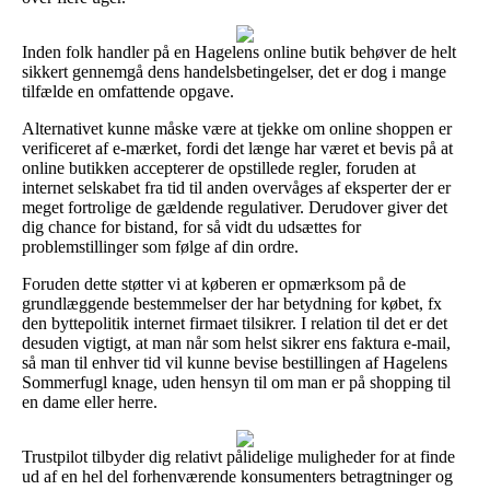
Inden folk handler på en Hagelens online butik behøver de helt
sikkert gennemgå dens handelsbetingelser, det er dog i mange
tilfælde en omfattende opgave.
Alternativet kunne måske være at tjekke om online shoppen er
verificeret af e-mærket, fordi det længe har været et bevis på at
online butikken accepterer de opstillede regler, foruden at
internet selskabet fra tid til anden overvåges af eksperter der er
meget fortrolige de gældende regulativer. Derudover giver det
dig chance for bistand, for så vidt du udsættes for
problemstillinger som følge af din ordre.
Foruden dette støtter vi at køberen er opmærksom på de
grundlæggende bestemmelser der har betydning for købet, fx
den byttepolitik internet firmaet tilsikrer. I relation til det er det
desuden vigtigt, at man når som helst sikrer ens faktura e-mail,
så man til enhver tid vil kunne bevise bestillingen af Hagelens
Sommerfugl knage, uden hensyn til om man er på shopping til
en dame eller herre.
Trustpilot tilbyder dig relativt pålidelige muligheder for at finde
ud af en hel del forhenværende konsumenters betragtninger og