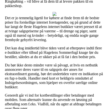
Ringkøbing – vil blive at få dem til at levere pakken til en
pakkeshop.
Det er jo temmelig ligetil for købere at finde frem til de bedste
priser fra forskellige internet foretagender, og på grund af dette
har langt de fleste Hagelens internet butikker været presset til at
at tvinge salgspriserne på varerne – til drenge og piger, samt
også til mænd og kvinder – betydeligt, og endda nogle gange
frembyde gebyrfri levering.
Det kan dog imidlertid blive tiden værd at efterprøve indtil flere
e-butikker efter tilbud på Hagelens Sommerfugl knage før du
bestiller, således at du er sikker på at få fat i den bedste pris.
Du bør ikke desto mindre være så påvagt, at hvis en netbutik
annoncerer deres varer til en salgspris der anses for
ekstraordinært gunstig, bør det undertiden være en indikation på
en fup e-butik. Handler med kort er heldigvis omsluttet af
Indsigelsesordningen, som hjælper en overfor uærlige online
butikker.
Generelt går vi ind for kortbestillinger eller betalinger med
mobilen. Som alternativ kunne du anvende en løsning på
afbetaling som f.eks. ViaBill, når du agter at afdrage betalingen
over flere uger.