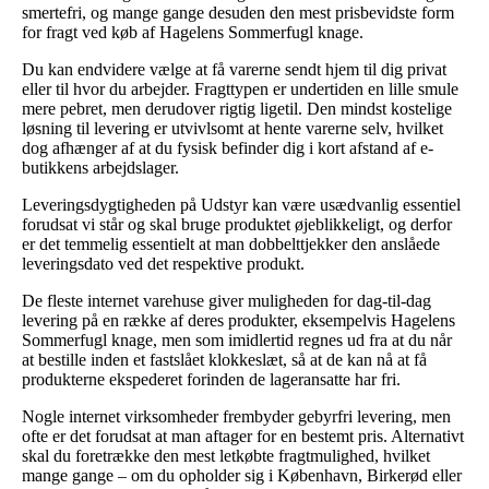
smertefri, og mange gange desuden den mest prisbevidste form
for fragt ved køb af Hagelens Sommerfugl knage.
Du kan endvidere vælge at få varerne sendt hjem til dig privat
eller til hvor du arbejder. Fragttypen er undertiden en lille smule
mere pebret, men derudover rigtig ligetil. Den mindst kostelige
løsning til levering er utvivlsomt at hente varerne selv, hvilket
dog afhænger af at du fysisk befinder dig i kort afstand af e-
butikkens arbejdslager.
Leveringsdygtigheden på Udstyr kan være usædvanlig essentiel
forudsat vi står og skal bruge produktet øjeblikkeligt, og derfor
er det temmelig essentielt at man dobbelttjekker den anslåede
leveringsdato ved det respektive produkt.
De fleste internet varehuse giver muligheden for dag-til-dag
levering på en række af deres produkter, eksempelvis Hagelens
Sommerfugl knage, men som imidlertid regnes ud fra at du når
at bestille inden et fastslået klokkeslæt, så at de kan nå at få
produkterne ekspederet forinden de lageransatte har fri.
Nogle internet virksomheder frembyder gebyrfri levering, men
ofte er det forudsat at man aftager for en bestemt pris. Alternativt
skal du foretrække den mest letkøbte fragtmulighed, hvilket
mange gange – om du opholder sig i København, Birkerød eller