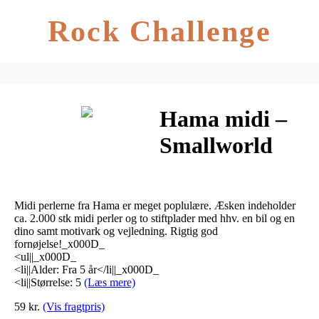
Rock Challenge
Hama midi –
Smallworld
gaveæske – Bil
/ dino
Midi perlerne fra Hama er meget poplulære. Æsken indeholder
ca. 2.000 stk midi perler og to stiftplader med hhv. en bil og en
dino samt motivark og vejledning. Rigtig god
fornøjelse!_x000D_
<ul||_x000D_
<li||Alder: Fra 5 år</li||_x000D_
<li||Størrelse: 5
(Læs mere)
59 kr.
(Vis fragtpris)