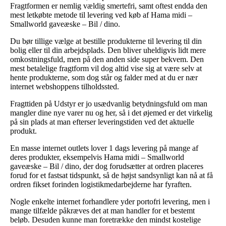
Fragtformen er nemlig vældig smertefri, samt oftest endda den
mest letkøbte metode til levering ved køb af Hama midi –
Smallworld gaveæske – Bil / dino.
Du bør tillige vælge at bestille produkterne til levering til din
bolig eller til din arbejdsplads. Den bliver uheldigvis lidt mere
omkostningsfuld, men på den anden side super bekvem. Den
mest betalelige fragtform vil dog altid vise sig at være selv at
hente produkterne, som dog står og falder med at du er nær
internet webshoppens tilholdssted.
Fragttiden på Udstyr er jo usædvanlig betydningsfuld om man
mangler dine nye varer nu og her, så i det øjemed er det virkelig
på sin plads at man efterser leveringstiden ved det aktuelle
produkt.
En masse internet outlets lover 1 dags levering på mange af
deres produkter, eksempelvis Hama midi – Smallworld
gaveæske – Bil / dino, der dog forudsætter at ordren placeres
forud for et fastsat tidspunkt, så de højst sandsynligt kan nå at få
ordren fikset forinden logistikmedarbejderne har fyraften.
Nogle enkelte internet forhandlere yder portofri levering, men i
mange tilfælde påkræves det at man handler for et bestemt
beløb. Desuden kunne man foretrække den mindst kostelige