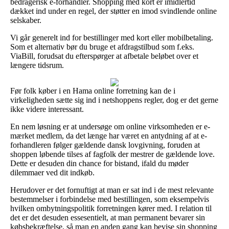
bedragerisk e-forhandler. Shopping med kort er imidlertid
dækket ind under en regel, der støtter en imod svindlende online
selskaber.
Vi går generelt ind for bestillinger med kort eller mobilbetaling.
Som et alternativ bør du bruge et afdragstilbud som f.eks.
ViaBill, forudsat du efterspørger at afbetale beløbet over et
længere tidsrum.
Før folk køber i en Hama online forretning kan de i
virkeligheden sætte sig ind i netshoppens regler, dog er det gerne
ikke videre interessant.
En nem løsning er at undersøge om online virksomheden er e-
mærket medlem, da det længe har været en antydning af at e-
forhandleren følger gældende dansk lovgivning, foruden at
shoppen løbende tilses af fagfolk der mestrer de gældende love.
Dette er desuden din chance for bistand, ifald du møder
dilemmaer ved dit indkøb.
Herudover er det fornuftigt at man er sat ind i de mest relevante
bestemmelser i forbindelse med bestillingen, som eksempelvis
hvilken ombytningspolitik forretningen kører med. I relation til
det er det desuden essesentielt, at man permanent bevarer sin
købsbekræftelse, så man en anden gang kan bevise sin shopping