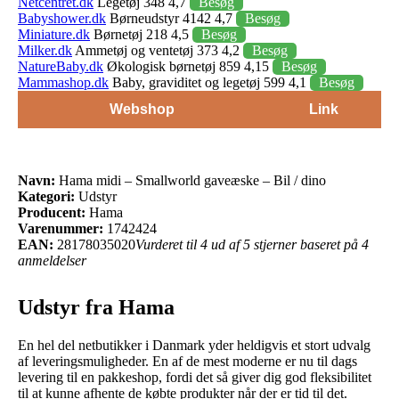
Netcentret.dk
Legetøj 348 4,7
Besøg
Babyshower.dk
Børneudstyr 4142 4,7
Besøg
Miniature.dk
Børnetøj 218 4,5
Besøg
Milker.dk
Ammetøj og ventetøj 373 4,2
Besøg
NatureBaby.dk
Økologisk børnetøj 859 4,15
Besøg
Mammashop.dk
Baby, graviditet og legetøj 599 4,1
Besøg
Webshop
Link
Navn:
Hama midi – Smallworld gaveæske – Bil / dino
Kategori:
Udstyr
Producent:
Hama
Varenummer:
1742424
EAN:
28178035020
Vurderet til 4 ud af 5 stjerner baseret på 4
anmeldelser
Udstyr fra Hama
En hel del netbutikker i Danmark yder heldigvis et stort udvalg
af leveringsmuligheder. En af de mest moderne er nu til dags
levering til en pakkeshop, fordi det så giver dig god fleksibilitet
til at kunne afhente de købte produkter når der er tid til det.