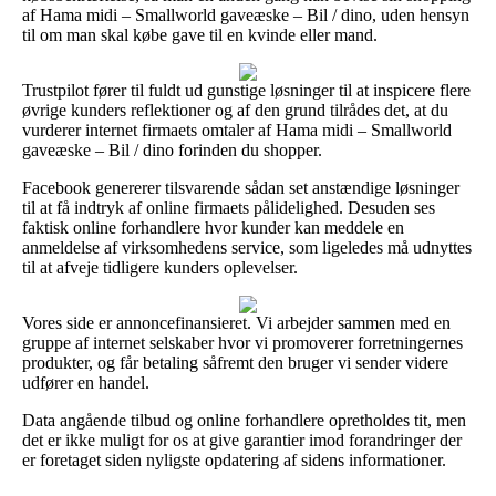
af Hama midi – Smallworld gaveæske – Bil / dino, uden hensyn
til om man skal købe gave til en kvinde eller mand.
Trustpilot fører til fuldt ud gunstige løsninger til at inspicere flere
øvrige kunders reflektioner og af den grund tilrådes det, at du
vurderer internet firmaets omtaler af Hama midi – Smallworld
gaveæske – Bil / dino forinden du shopper.
Facebook genererer tilsvarende sådan set anstændige løsninger
til at få indtryk af online firmaets pålidelighed. Desuden ses
faktisk online forhandlere hvor kunder kan meddele en
anmeldelse af virksomhedens service, som ligeledes må udnyttes
til at afveje tidligere kunders oplevelser.
Vores side er annoncefinansieret. Vi arbejder sammen med en
gruppe af internet selskaber hvor vi promoverer forretningernes
produkter, og får betaling såfremt den bruger vi sender videre
udfører en handel.
Data angående tilbud og online forhandlere opretholdes tit, men
det er ikke muligt for os at give garantier imod forandringer der
er foretaget siden nyligste opdatering af sidens informationer.