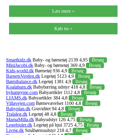
Læs mere »
Køb nu »
Smartkidz.dk
Baby- og børnetøj 2139 4,95
Besøg
MiniJacobi.dk
Baby- og børnetøj 369 4,9
Besøg
Kids-world.dk
Børnetøj 936 4,9
Besøg
BarnetsVerden.dk
Legetøj 5123 4,9
Besøg
Børnibalance.dk
Legetøj 1381 4,9
Besøg
Koalabarn.dk
Babybæring udstyr 418 4,8
Besøg
byhappyme.com
Babyartikler 1112 4,8
Besøg
LIAMS.dk
Babyartikler 384 4,8
Besøg
Villavejen.com
Børneværelset 1100 4,8
Besøg
Babyplan.dk
Graviditet 94 4,8
Besøg
Tralaleg.dk
Legetøj 48 4,8
Besøg
MamaMilla.dk
Babyudstyr 126 4,75
Besøg
Legehjulet.dk
Legetøj på hjul 3725 4,75
Besøg
Livrig.dk
Småbørnsudstyr 218 4,7
Besøg