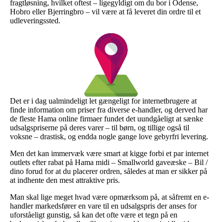
fragtløsning, hvilket oftest – ligegyldigt om du bor i Odense,
Hobro eller Bjerringbro – vil være at få leveret din ordre til et
udleveringssted.
Det er i dag ualmindeligt let gængeligt for internetbrugere at
finde information om priser fra diverse e-handler, og derved har
de fleste Hama online firmaer fundet det uundgåeligt at sænke
udsalgspriserne på deres varer – til børn, og tillige også til
voksne – drastisk, og endda nogle gange love gebyrfri levering.
Men det kan immervæk være smart at kigge forbi et par internet
outlets efter rabat på Hama midi – Smallworld gaveæske – Bil /
dino forud for at du placerer ordren, således at man er sikker på
at indhente den mest attraktive pris.
Man skal lige meget hvad være opmærksom på, at såfremt en e-
handler markedsfører en vare til en udsalgspris der anses for
uforståeligt gunstig, så kan det ofte være et tegn på en