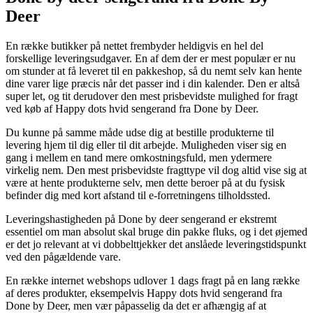
Deer
En række butikker på nettet frembyder heldigvis en hel del
forskellige leveringsudgaver. En af dem der er mest populær er nu
om stunder at få leveret til en pakkeshop, så du nemt selv kan hente
dine varer lige præcis når det passer ind i din kalender. Den er altså
super let, og tit derudover den mest prisbevidste mulighed for fragt
ved køb af Happy dots hvid sengerand fra Done by Deer.
Du kunne på samme måde udse dig at bestille produkterne til
levering hjem til dig eller til dit arbejde. Muligheden viser sig en
gang i mellem en tand mere omkostningsfuld, men ydermere
virkelig nem. Den mest prisbevidste fragttype vil dog altid vise sig at
være at hente produkterne selv, men dette beroer på at du fysisk
befinder dig med kort afstand til e-forretningens tilholdssted.
Leveringshastigheden på Done by deer sengerand er ekstremt
essentiel om man absolut skal bruge din pakke fluks, og i det øjemed
er det jo relevant at vi dobbelttjekker det anslåede leveringstidspunkt
ved den pågældende vare.
En række internet webshops udlover 1 dags fragt på en lang række
af deres produkter, eksempelvis Happy dots hvid sengerand fra
Done by Deer, men vær påpasselig da det er afhængig af at