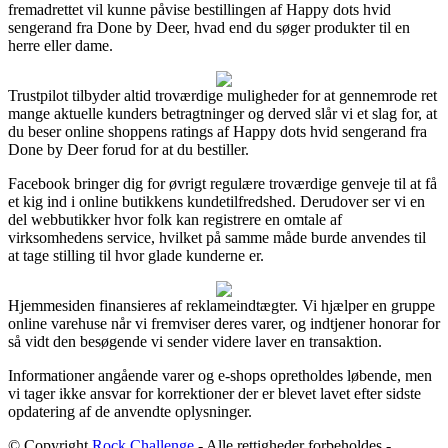
fremadrettet vil kunne påvise bestillingen af Happy dots hvid
sengerand fra Done by Deer, hvad end du søger produkter til en
herre eller dame.
Trustpilot tilbyder altid troværdige muligheder for at gennemrode ret
mange aktuelle kunders betragtninger og derved slår vi et slag for, at
du beser online shoppens ratings af Happy dots hvid sengerand fra
Done by Deer forud for at du bestiller.
Facebook bringer dig for øvrigt regulære troværdige genveje til at få
et kig ind i online butikkens kundetilfredshed. Derudover ser vi en
del webbutikker hvor folk kan registrere en omtale af
virksomhedens service, hvilket på samme måde burde anvendes til
at tage stilling til hvor glade kunderne er.
Hjemmesiden finansieres af reklameindtægter. Vi hjælper en gruppe
online varehuse når vi fremviser deres varer, og indtjener honorar for
så vidt den besøgende vi sender videre laver en transaktion.
Informationer angående varer og e-shops opretholdes løbende, men
vi tager ikke ansvar for korrektioner der er blevet lavet efter sidste
opdatering af de anvendte oplysninger.
© Copyright
Rock Challenge
- Alle rettigheder forbeholdes -