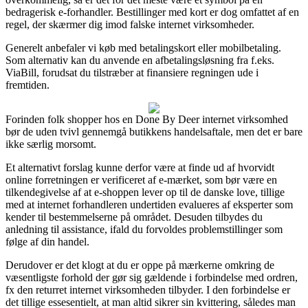
bedragerisk e-forhandler. Bestillinger med kort er dog omfattet af en
regel, der skærmer dig imod falske internet virksomheder.
Generelt anbefaler vi køb med betalingskort eller mobilbetaling.
Som alternativ kan du anvende en afbetalingsløsning fra f.eks.
ViaBill, forudsat du tilstræber at finansiere regningen ude i
fremtiden.
Forinden folk shopper hos en Done By Deer internet virksomhed
bør de uden tvivl gennemgå butikkens handelsaftale, men det er bare
ikke særlig morsomt.
Et alternativt forslag kunne derfor være at finde ud af hvorvidt
online forretningen er verificeret af e-mærket, som bør være en
tilkendegivelse af at e-shoppen lever op til de danske love, tillige
med at internet forhandleren undertiden evalueres af eksperter som
kender til bestemmelserne på området. Desuden tilbydes du
anledning til assistance, ifald du forvoldes problemstillinger som
følge af din handel.
Derudover er det klogt at du er oppe på mærkerne omkring de
væsentligste forhold der gør sig gældende i forbindelse med ordren,
fx den returret internet virksomheden tilbyder. I den forbindelse er
det tillige essesentielt, at man altid sikrer sin kvittering, således man