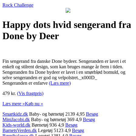
Rock Challenge
Happy dots hvid sengerand fra
Done by Deer
Fin sengerand fra danske Done bydeer. Sengeranden er lavet i et
enkelt og stilrent design, som kan bruges mange år frem i tiden.
Sengeranden fra Done bydeer er lavet i en smørblød bomuld, og
selve sengeranden er god og velpolstret._x000D_
Sengeranden er enfarve
(Læs mere)
479 kr.
(Vis fragtpris)
Læs mere »
Køb nu »
Smartkidz.dk
Baby- og børnetøj 2139 4,95
Besøg
MiniJacobi.dk
Baby- og børnetøj 369 4,9
Besøg
Kids-world.dk
Børnetøj 936 4,9
Besøg
BarnetsVerden.dk
Legetøj 5123 4,9
Besøg
Børnibalance.dk
Legetøj 1381 4,9
Besøg