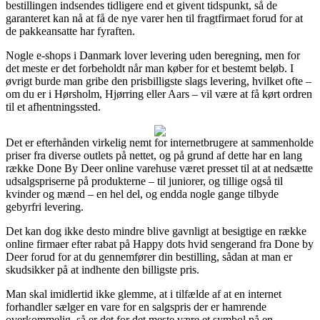
bestillingen indsendes tidligere end et givent tidspunkt, så de
garanteret kan nå at få de nye varer hen til fragtfirmaet forud for at
de pakkeansatte har fyraften.
Nogle e-shops i Danmark lover levering uden beregning, men for
det meste er det forbeholdt når man køber for et bestemt beløb. I
øvrigt burde man gribe den prisbilligste slags levering, hvilket ofte –
om du er i Hørsholm, Hjørring eller Aars – vil være at få kørt ordren
til et afhentningssted.
Det er efterhånden virkelig nemt for internetbrugere at sammenholde
priser fra diverse outlets på nettet, og på grund af dette har en lang
række Done By Deer online varehuse været presset til at at nedsætte
udsalgspriserne på produkterne – til juniorer, og tillige også til
kvinder og mænd – en hel del, og endda nogle gange tilbyde
gebyrfri levering.
Det kan dog ikke desto mindre blive gavnligt at besigtige en række
online firmaer efter rabat på Happy dots hvid sengerand fra Done by
Deer forud for at du gennemfører din bestilling, sådan at man er
skudsikker på at indhente den billigste pris.
Man skal imidlertid ikke glemme, at i tilfælde af at en internet
forhandler sælger en vare for en salgspris der er hamrende
overkommelig, så er det for det meste være et symbol på en