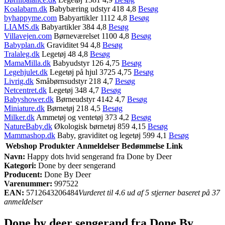
Koalabarn.dk
Babybæring udstyr 418 4,8
Besøg
byhappyme.com
Babyartikler 1112 4,8
Besøg
LIAMS.dk
Babyartikler 384 4,8
Besøg
Villavejen.com
Børneværelset 1100 4,8
Besøg
Babyplan.dk
Graviditet 94 4,8
Besøg
Tralaleg.dk
Legetøj 48 4,8
Besøg
MamaMilla.dk
Babyudstyr 126 4,75
Besøg
Legehjulet.dk
Legetøj på hjul 3725 4,75
Besøg
Livrig.dk
Småbørnsudstyr 218 4,7
Besøg
Netcentret.dk
Legetøj 348 4,7
Besøg
Babyshower.dk
Børneudstyr 4142 4,7
Besøg
Miniature.dk
Børnetøj 218 4,5
Besøg
Milker.dk
Ammetøj og ventetøj 373 4,2
Besøg
NatureBaby.dk
Økologisk børnetøj 859 4,15
Besøg
Mammashop.dk
Baby, graviditet og legetøj 599 4,1
Besøg
Webshop
Produkter
Anmeldelser
Bedømmelse
Link
Navn:
Happy dots hvid sengerand fra Done by Deer
Kategori:
Done by deer sengerand
Producent:
Done By Deer
Varenummer:
997522
EAN:
5712643206484
Vurderet til 4.6 ud af 5 stjerner baseret på 37
anmeldelser
Done by deer sengerand fra Done By