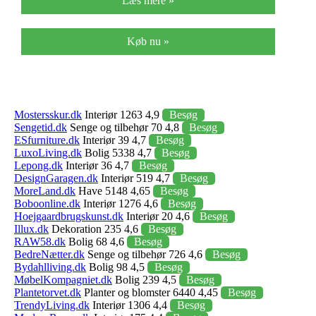
Læs mere »
Køb nu »
Mostersskur.dk
Interiør 1263 4,9
Besøg
Sengetid.dk
Senge og tilbehør 70 4,8
Besøg
ESfurniture.dk
Interiør 39 4,7
Besøg
LuxoLiving.dk
Bolig 5338 4,7
Besøg
Lepong.dk
Interiør 36 4,7
Besøg
DesignGaragen.dk
Interiør 519 4,7
Besøg
MoreLand.dk
Have 5148 4,65
Besøg
Boboonline.dk
Interiør 1276 4,6
Besøg
Hoejgaardbrugskunst.dk
Interiør 20 4,6
Besøg
Illux.dk
Dekoration 235 4,6
Besøg
RAW58.dk
Bolig 68 4,6
Besøg
BedreNætter.dk
Senge og tilbehør 726 4,6
Besøg
Bydahlliving.dk
Bolig 98 4,5
Besøg
MøbelKompagniet.dk
Bolig 239 4,5
Besøg
Plantetorvet.dk
Planter og blomster 6440 4,45
Besøg
TrendyLiving.dk
Interiør 1306 4,4
Besøg