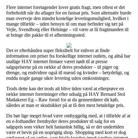
Flere internet foretagender lover gratis fragt, men oftest er det
forbeholdt når du aftager for en fastsat pris. Som alternativ burde
man overveje den mindst kostelige leveringsmulighed, hvilket i
mange tilfælde – uden hensyn til om man befinder sig tæt på
Vejle, Svendborg eller Helsinge – vil være at få fragtmanden til
at bringe din pakke til et afhentningssted.
Det er efterhånden super fleksibelt for enhver at finde
information om priser fra forskellige internet outlets, og altså har
utallige HAY internet firmaer været nødt til at presse
salgspriserne på en række af deres produkter – til piger og
drenge, og endvidere også til mænd og kvinder – betydeligt, og
endda nogle gange sikre levering uden omkostninger.
Trods dette kan det trods alt blive tiden værd at efterprøve en
række internet forretninger efter udsalg på HAY Bernard Stol
Matlakeret Eg – Raw forud for at du gennemfører dit køb,
således at man er skudsikker på at få den mest betalelige pris.
Du bør lige meget hvad være omhyggelig med, at i tilfælde af at
en e-forhandler frembyder deres produkter til salg for en
salgspris som virker helt fantastisk billig, så er det undertiden
være et bevis på en uoprigtig shop. Shopping med kort er dog
omfavnet af en orden, som bistår kunden imod uærlige internet