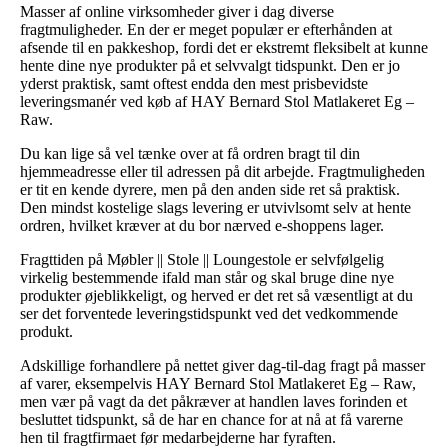
Masser af online virksomheder giver i dag diverse
fragtmuligheder. En der er meget populær er efterhånden at
afsende til en pakkeshop, fordi det er ekstremt fleksibelt at kunne
hente dine nye produkter på et selvvalgt tidspunkt. Den er jo
yderst praktisk, samt oftest endda den mest prisbevidste
leveringsmanér ved køb af HAY Bernard Stol Matlakeret Eg –
Raw.
Du kan lige så vel tænke over at få ordren bragt til din
hjemmeadresse eller til adressen på dit arbejde. Fragtmuligheden
er tit en kende dyrere, men på den anden side ret så praktisk.
Den mindst kostelige slags levering er utvivlsomt selv at hente
ordren, hvilket kræver at du bor nærved e-shoppens lager.
Fragttiden på Møbler || Stole || Loungestole er selvfølgelig
virkelig bestemmende ifald man står og skal bruge dine nye
produkter øjeblikkeligt, og herved er det ret så væsentligt at du
ser det forventede leveringstidspunkt ved det vedkommende
produkt.
Adskillige forhandlere på nettet giver dag-til-dag fragt på masser
af varer, eksempelvis HAY Bernard Stol Matlakeret Eg – Raw,
men vær på vagt da det påkræver at handlen laves forinden et
besluttet tidspunkt, så de har en chance for at nå at få varerne
hen til fragtfirmaet før medarbejderne har fyraften.