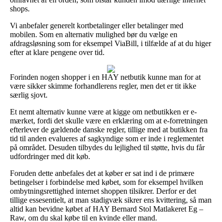
shops.
Vi anbefaler generelt kortbetalinger eller betalinger med
mobilen. Som en alternativ mulighed bør du vælge en
afdragsløsning som for eksempel ViaBill, i tilfælde af at du higer
efter at klare pengene over tid.
Forinden nogen shopper i en HAY netbutik kunne man for at
være sikker skimme forhandlerens regler, men det er tit ikke
særlig sjovt.
Et nemt alternativ kunne være at kigge om netbutikken er e-
mærket, fordi det skulle være en erklæring om at e-forretningen
efterlever de gældende danske regler, tillige med at butikken fra
tid til anden evalueres af sagkyndige som er inde i reglementet
på området. Desuden tilbydes du lejlighed til støtte, hvis du får
udfordringer med dit køb.
Foruden dette anbefales det at køber er sat ind i de primære
betingelser i forbindelse med købet, som for eksempel hvilken
ombytningsrettighed internet shoppen tilsikrer. Derfor er det
tillige essesentielt, at man stadigvæk sikrer ens kvittering, så man
altid kan bevidne købet af HAY Bernard Stol Matlakeret Eg –
Raw, om du skal købe til en kvinde eller mand.