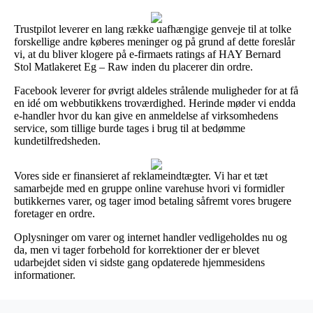
Trustpilot leverer en lang række uafhængige genveje til at tolke
forskellige andre køberes meninger og på grund af dette foreslår
vi, at du bliver klogere på e-firmaets ratings af HAY Bernard
Stol Matlakeret Eg – Raw inden du placerer din ordre.
Facebook leverer for øvrigt aldeles strålende muligheder for at få
en idé om webbutikkens troværdighed. Herinde møder vi endda
e-handler hvor du kan give en anmeldelse af virksomhedens
service, som tillige burde tages i brug til at bedømme
kundetilfredsheden.
Vores side er finansieret af reklameindtægter. Vi har et tæt
samarbejde med en gruppe online varehuse hvori vi formidler
butikkernes varer, og tager imod betaling såfremt vores brugere
foretager en ordre.
Oplysninger om varer og internet handler vedligeholdes nu og
da, men vi tager forbehold for korrektioner der er blevet
udarbejdet siden vi sidste gang opdaterede hjemmesidens
informationer.