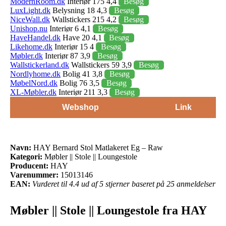
ModernRoom.dk
Interiør 175 4,4
Besøg
LuxLight.dk
Belysning 18 4,3
Besøg
NiceWall.dk
Wallstickers 215 4,2
Besøg
Unishop.nu
Interiør 6 4,1
Besøg
HaveHandel.dk
Have 20 4,1
Besøg
Likehome.dk
Interiør 15 4
Besøg
Møbler.dk
Interiør 87 3,9
Besøg
Wallstickerland.dk
Wallstickers 59 3,9
Besøg
Nordlyhome.dk
Bolig 41 3,8
Besøg
MøbelNord.dk
Bolig 76 3,5
Besøg
XL-Møbler.dk
Interiør 211 3,3
Besøg
Webshop
Link
Navn:
HAY Bernard Stol Matlakeret Eg – Raw
Kategori:
Møbler || Stole || Loungestole
Producent:
HAY
Varenummer:
15013146
EAN:
Vurderet til 4.4 ud af 5 stjerner baseret på 25 anmeldelser
Møbler || Stole || Loungestole fra HAY