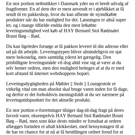
En stor portion netbutikker i Danmark yder nu et bredt udvalg af
fragtformer. En af dem der er mest anvendt er i øjeblikket at få
sendt til en pakkeshop, hvor du kan afhente de nyindkøbte
produkter når du har mulighed for det. Løsningen er altså super
let, og i mange tilfælde endda den mest letkøbte
leveringsmulighed ved køb af HAY Bernard Stol Rødmalet
Brunt Bøg – Rød.
Du kan ligeledes forsøge at få pakken leveret til din adresse eller
ud på dit arbejde. Leveringstypen bliver almindeligvis en sjat
mere bekostelig, men samtidig yderst let gængelig. Den
prisbilligste leveringsmåde vil dog altid vise sig at være at du
selv henter ordren, men den mulighed betinges af at du er med
kort afstand til internet webshoppens bopæl.
Leveringsdygtigheden på Møbler || Stole || Loungestole er
virkelig vital om man absolut skal bruge varen inden for få dage,
og derfor er det forholdsvis meningsfuldt at du ser nærmere på
leveringstidspunktet for det aktuelle produkt.
En stor portion e-forretninger tilsiger dag-til-dag fragt på deres
favorit varer, eksempelvis HAY Bernard Stol Rødmalet Brunt
Bøg – Rød, men som ikke desto mindre er forudsat at ordren
aflægges forinden et aftalt klokkeslæt, med hensynstagen til at
de har en chance for at nå at få bestillingen ordnet forud for at