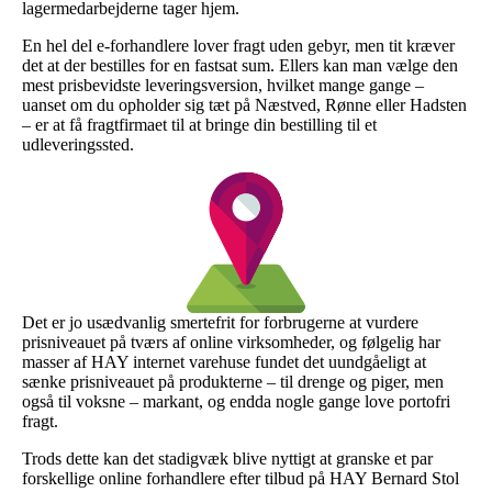
lagermedarbejderne tager hjem.
En hel del e-forhandlere lover fragt uden gebyr, men tit kræver
det at der bestilles for en fastsat sum. Ellers kan man vælge den
mest prisbevidste leveringsversion, hvilket mange gange –
uanset om du opholder sig tæt på Næstved, Rønne eller Hadsten
– er at få fragtfirmaet til at bringe din bestilling til et
udleveringssted.
Det er jo usædvanlig smertefrit for forbrugerne at vurdere
prisniveauet på tværs af online virksomheder, og følgelig har
masser af HAY internet varehuse fundet det uundgåeligt at
sænke prisniveauet på produkterne – til drenge og piger, men
også til voksne – markant, og endda nogle gange love portofri
fragt.
Trods dette kan det stadigvæk blive nyttigt at granske et par
forskellige online forhandlere efter tilbud på HAY Bernard Stol