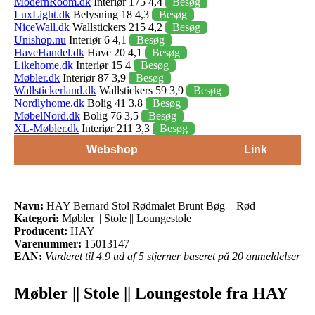
ModernRoom.dk
Interiør 175 4,4
Besøg
LuxLight.dk
Belysning 18 4,3
Besøg
NiceWall.dk
Wallstickers 215 4,2
Besøg
Unishop.nu
Interiør 6 4,1
Besøg
HaveHandel.dk
Have 20 4,1
Besøg
Likehome.dk
Interiør 15 4
Besøg
Møbler.dk
Interiør 87 3,9
Besøg
Wallstickerland.dk
Wallstickers 59 3,9
Besøg
Nordlyhome.dk
Bolig 41 3,8
Besøg
MøbelNord.dk
Bolig 76 3,5
Besøg
XL-Møbler.dk
Interiør 211 3,3
Besøg
Webshop
Link
Navn:
HAY Bernard Stol Rødmalet Brunt Bøg – Rød
Kategori:
Møbler || Stole || Loungestole
Producent:
HAY
Varenummer:
15013147
EAN:
Vurderet til 4.9 ud af 5 stjerner baseret på 20 anmeldelser
Møbler || Stole || Loungestole fra HAY