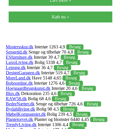
Læs mere »
Køb nu »
Mostersskur.dk
Interiør 1263 4,9
Besøg
Sengetid.dk
Senge og tilbehør 70 4,8
Besøg
ESfurniture.dk
Interiør 39 4,7
Besøg
LuxoLiving.dk
Bolig 5338 4,7
Besøg
Lepong.dk
Interiør 36 4,7
Besøg
DesignGaragen.dk
Interiør 519 4,7
Besøg
MoreLand.dk
Have 5148 4,65
Besøg
Boboonline.dk
Interiør 1276 4,6
Besøg
Hoejgaardbrugskunst.dk
Interiør 20 4,6
Besøg
Illux.dk
Dekoration 235 4,6
Besøg
RAW58.dk
Bolig 68 4,6
Besøg
BedreNætter.dk
Senge og tilbehør 726 4,6
Besøg
Bydahlliving.dk
Bolig 98 4,5
Besøg
MøbelKompagniet.dk
Bolig 239 4,5
Besøg
Plantetorvet.dk
Planter og blomster 6440 4,45
Besøg
TrendyLiving.dk
Interiør 1306 4,4
Besøg