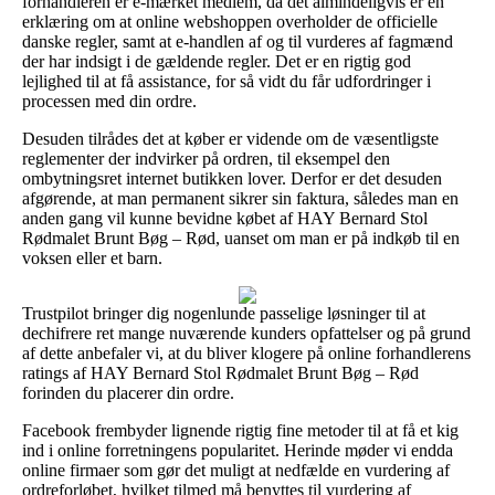
forhandleren er e-mærket medlem, da det almindeligvis er en
erklæring om at online webshoppen overholder de officielle
danske regler, samt at e-handlen af og til vurderes af fagmænd
der har indsigt i de gældende regler. Det er en rigtig god
lejlighed til at få assistance, for så vidt du får udfordringer i
processen med din ordre.
Desuden tilrådes det at køber er vidende om de væsentligste
reglementer der indvirker på ordren, til eksempel den
ombytningsret internet butikken lover. Derfor er det desuden
afgørende, at man permanent sikrer sin faktura, således man en
anden gang vil kunne bevidne købet af HAY Bernard Stol
Rødmalet Brunt Bøg – Rød, uanset om man er på indkøb til en
voksen eller et barn.
Trustpilot bringer dig nogenlunde passelige løsninger til at
dechifrere ret mange nuværende kunders opfattelser og på grund
af dette anbefaler vi, at du bliver klogere på online forhandlerens
ratings af HAY Bernard Stol Rødmalet Brunt Bøg – Rød
forinden du placerer din ordre.
Facebook frembyder lignende rigtig fine metoder til at få et kig
ind i online forretningens popularitet. Herinde møder vi endda
online firmaer som gør det muligt at nedfælde en vurdering af
ordreforløbet, hvilket tilmed må benyttes til vurdering af