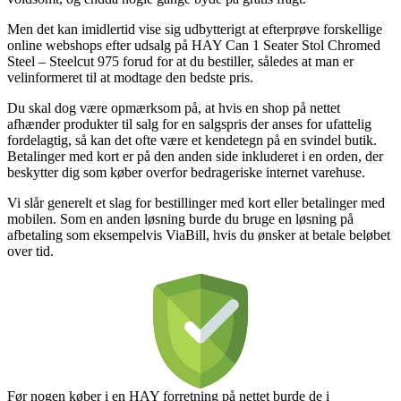
Men det kan imidlertid vise sig udbytterigt at efterprøve forskellige
online webshops efter udsalg på HAY Can 1 Seater Stol Chromed
Steel – Steelcut 975 forud for at du bestiller, således at man er
velinformeret til at modtage den bedste pris.
Du skal dog være opmærksom på, at hvis en shop på nettet
afhænder produkter til salg for en salgspris der anses for ufattelig
fordelagtig, så kan det ofte være et kendetegn på en svindel butik.
Betalinger med kort er på den anden side inkluderet i en orden, der
beskytter dig som køber overfor bedrageriske internet varehuse.
Vi slår generelt et slag for bestillinger med kort eller betalinger med
mobilen. Som en anden løsning burde du bruge en løsning på
afbetaling som eksempelvis ViaBill, hvis du ønsker at betale beløbet
over tid.
Før nogen køber i en HAY forretning på nettet burde de i