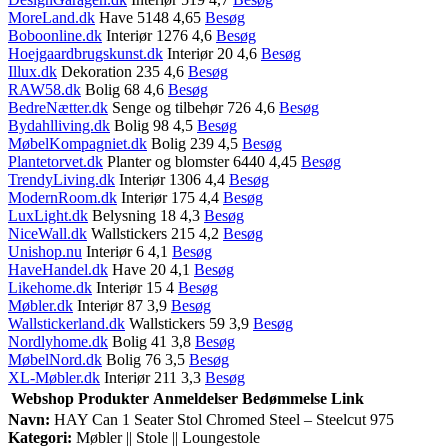
MoreLand.dk
Have 5148 4,65
Besøg
Boboonline.dk
Interiør 1276 4,6
Besøg
Hoejgaardbrugskunst.dk
Interiør 20 4,6
Besøg
Illux.dk
Dekoration 235 4,6
Besøg
RAW58.dk
Bolig 68 4,6
Besøg
BedreNætter.dk
Senge og tilbehør 726 4,6
Besøg
Bydahlliving.dk
Bolig 98 4,5
Besøg
MøbelKompagniet.dk
Bolig 239 4,5
Besøg
Plantetorvet.dk
Planter og blomster 6440 4,45
Besøg
TrendyLiving.dk
Interiør 1306 4,4
Besøg
ModernRoom.dk
Interiør 175 4,4
Besøg
LuxLight.dk
Belysning 18 4,3
Besøg
NiceWall.dk
Wallstickers 215 4,2
Besøg
Unishop.nu
Interiør 6 4,1
Besøg
HaveHandel.dk
Have 20 4,1
Besøg
Likehome.dk
Interiør 15 4
Besøg
Møbler.dk
Interiør 87 3,9
Besøg
Wallstickerland.dk
Wallstickers 59 3,9
Besøg
Nordlyhome.dk
Bolig 41 3,8
Besøg
MøbelNord.dk
Bolig 76 3,5
Besøg
XL-Møbler.dk
Interiør 211 3,3
Besøg
Webshop
Produkter
Anmeldelser
Bedømmelse
Link
Navn:
HAY Can 1 Seater Stol Chromed Steel – Steelcut 975
Kategori:
Møbler || Stole || Loungestole