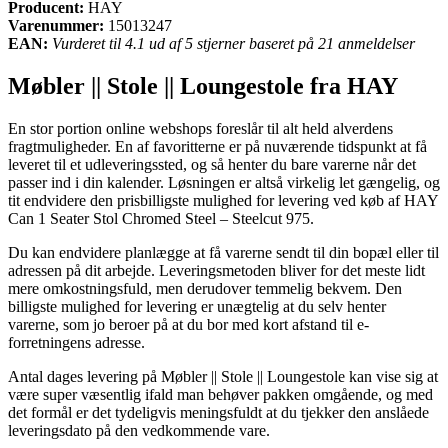
Producent:
HAY
Varenummer:
15013247
EAN:
Vurderet til 4.1 ud af 5 stjerner baseret på 21 anmeldelser
Møbler || Stole || Loungestole fra HAY
En stor portion online webshops foreslår til alt held alverdens
fragtmuligheder. En af favoritterne er på nuværende tidspunkt at få
leveret til et udleveringssted, og så henter du bare varerne når det
passer ind i din kalender. Løsningen er altså virkelig let gængelig, og
tit endvidere den prisbilligste mulighed for levering ved køb af HAY
Can 1 Seater Stol Chromed Steel – Steelcut 975.
Du kan endvidere planlægge at få varerne sendt til din bopæl eller til
adressen på dit arbejde. Leveringsmetoden bliver for det meste lidt
mere omkostningsfuld, men derudover temmelig bekvem. Den
billigste mulighed for levering er unægtelig at du selv henter
varerne, som jo beroer på at du bor med kort afstand til e-
forretningens adresse.
Antal dages levering på Møbler || Stole || Loungestole kan vise sig at
være super væsentlig ifald man behøver pakken omgående, og med
det formål er det tydeligvis meningsfuldt at du tjekker den anslåede
leveringsdato på den vedkommende vare.