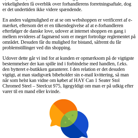
virkeligheden få overblik over forhandlerens forretningsaftale, dog
er det undertiden ikke videre spændende.
En anden valgmulighed er at se om webshoppen er verificeret af e-
mærket, eftersom det er en tilkendegivelse af at e-forhandleren
efterfølger de danske love, udover at internet shoppen en gang i
mellem revideres af fagmænd som er meget fortrolige reglementet på
området. Desuden får du mulighed for bistand, såfremt du får
problemstillinger ved din shopping.
Udover dette går vi ind for at kunden er opmærksom på de vigtigste
bestemmelser der kan spille ind i forbindelse med handlen, f.eks.
den bytteret e-butikken garanterer. I den relation er det desuden
vigtigt, at man stadigvæk bibeholder sin e-mail kvittering, så man
når som helst kan vidne om købet af HAY Can 1 Seater Stol
Chromed Steel – Steelcut 975, ligegyldigt om man er på udkig efter
varer til en mand eller kvinde.