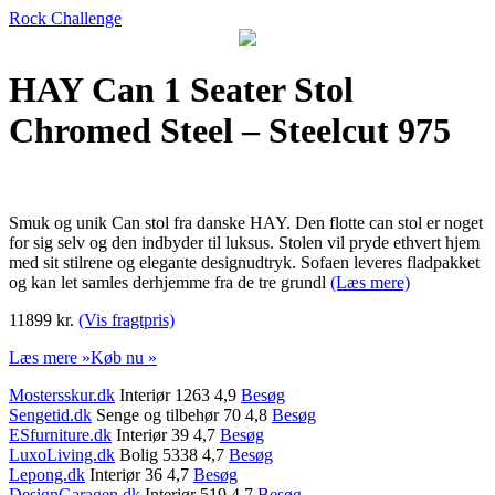
Rock Challenge
HAY Can 1 Seater Stol
Chromed Steel – Steelcut 975
Smuk og unik Can stol fra danske HAY. Den flotte can stol er noget
for sig selv og den indbyder til luksus. Stolen vil pryde ethvert hjem
med sit stilrene og elegante designudtryk. Sofaen leveres fladpakket
og kan let samles derhjemme fra de tre grundl
(Læs mere)
11899 kr.
(Vis fragtpris)
Læs mere »
Køb nu »
Mostersskur.dk
Interiør 1263 4,9
Besøg
Sengetid.dk
Senge og tilbehør 70 4,8
Besøg
ESfurniture.dk
Interiør 39 4,7
Besøg
LuxoLiving.dk
Bolig 5338 4,7
Besøg
Lepong.dk
Interiør 36 4,7
Besøg
DesignGaragen.dk
Interiør 519 4,7
Besøg