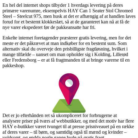
En hel del internet shops tilbyder 1 hverdags levering på deres
primære varenumre, eksempelvis HAY Can 1 Seater Stol Chromed
Steel – Steelcut 975, men husk at det er afhængig af at handlen laves
forud for et bestemt klokkeslæt, så at de garanteret kan nå at få de
nye varer ekspederet før de pakkeansatte har fri.
Enkelte internet foretagender præsterer gratis levering, men for det
meste er det påkrævet at man indkøber for en bestemt sum. Som
alternativ skal du overveje den prisbilligste fragtløsning, hvilket i
mange tilfælde – uanset om man opholder sig i Kolding, Lillerød
eller Fredensborg – er at få fragtmanden til at bringe varerne til en
pakkeshop.
Det er jo efterhånden ret så ukompliceret for forbrugerne at
analysere priser på tværs af webbutikker, og med det motiv har flere
HAY e-butikker været tvunget til at presse prisniveauet på en række
af deres varer – til børn, og samtidig også til mænd og kvinder –
voldsomt, og endda nogle gange byde på gratis fragt.