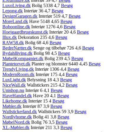
ESfurniture.dk
Interiør 39 4,7
Besøg
LuxoLiving.dk
Bolig 5338 4,7
Besøg
Lepong.dk
Interiør 36 4,7
Besøg
DesignGaragen.dk
Interiør 519 4,7
Besøg
MoreLand.dk
Have 5148 4,65
Besøg
Boboonline.dk
Interiør 1276 4,6
Besøg
Hoejgaardbrugskunst.dk
Interiør 20 4,6
Besøg
Illux.dk
Dekoration 235 4,6
Besøg
RAW58.dk
Bolig 68 4,6
Besøg
BedreNætter.dk
Senge og tilbehør 726 4,6
Besøg
Bydahlliving.dk
Bolig 98 4,5
Besøg
MøbelKompagniet.dk
Bolig 239 4,5
Besøg
Plantetorvet.dk
Planter og blomster 6440 4,45
Besøg
TrendyLiving.dk
Interiør 1306 4,4
Besøg
ModernRoom.dk
Interiør 175 4,4
Besøg
LuxLight.dk
Belysning 18 4,3
Besøg
NiceWall.dk
Wallstickers 215 4,2
Besøg
Unishop.nu
Interiør 6 4,1
Besøg
HaveHandel.dk
Have 20 4,1
Besøg
Likehome.dk
Interiør 15 4
Besøg
Møbler.dk
Interiør 87 3,9
Besøg
Wallstickerland.dk
Wallstickers 59 3,9
Besøg
Nordlyhome.dk
Bolig 41 3,8
Besøg
MøbelNord.dk
Bolig 76 3,5
Besøg
XL-Møbler.dk
Interiør 211 3,3
Besøg