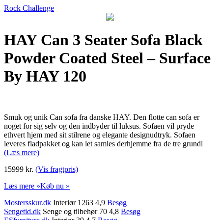
Rock Challenge
HAY Can 3 Seater Sofa Black
Powder Coated Steel – Surface
By HAY 120
Smuk og unik Can sofa fra danske HAY. Den flotte can sofa er
noget for sig selv og den indbyder til luksus. Sofaen vil pryde
ethvert hjem med sit stilrene og elegante designudtryk. Sofaen
leveres fladpakket og kan let samles derhjemme fra de tre grundl
(Læs mere)
15999 kr.
(Vis fragtpris)
Læs mere »
Køb nu »
Mostersskur.dk
Interiør 1263 4,9
Besøg
Sengetid.dk
Senge og tilbehør 70 4,8
Besøg