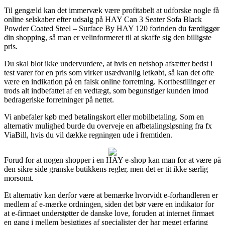
Til gengæld kan det immervæk være profitabelt at udforske nogle få
online selskaber efter udsalg på HAY Can 3 Seater Sofa Black
Powder Coated Steel – Surface By HAY 120 forinden du færdiggør
din shopping, så man er velinformeret til at skaffe sig den billigste
pris.
Du skal blot ikke undervurdere, at hvis en netshop afsætter bedst i
test varer for en pris som virker usædvanlig letkøbt, så kan det ofte
være en indikation på en falsk online forretning. Kortbestillinger er
trods alt indbefattet af en vedtægt, som begunstiger kunden imod
bedrageriske forretninger på nettet.
Vi anbefaler køb med betalingskort eller mobilbetaling. Som en
alternativ mulighed burde du overveje en afbetalingsløsning fra fx
ViaBill, hvis du vil dække regningen ude i fremtiden.
Forud for at nogen shopper i en HAY e-shop kan man for at være på
den sikre side granske butikkens regler, men det er tit ikke særlig
morsomt.
Et alternativ kan derfor være at bemærke hvorvidt e-forhandleren er
medlem af e-mærke ordningen, siden det bør være en indikator for
at e-firmaet understøtter de danske love, foruden at internet firmaet
en gang i mellem besigtiges af specialister der har meget erfaring