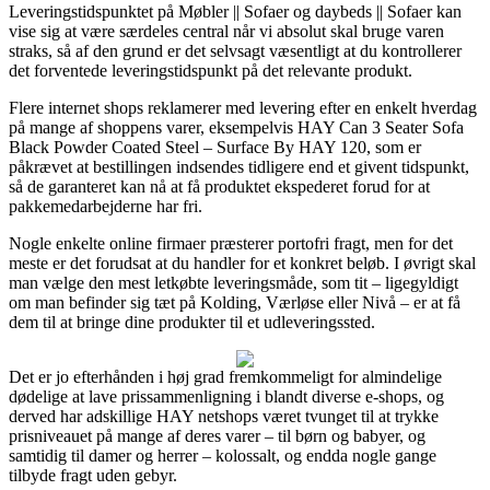
Leveringstidspunktet på Møbler || Sofaer og daybeds || Sofaer kan
vise sig at være særdeles central når vi absolut skal bruge varen
straks, så af den grund er det selvsagt væsentligt at du kontrollerer
det forventede leveringstidspunkt på det relevante produkt.
Flere internet shops reklamerer med levering efter en enkelt hverdag
på mange af shoppens varer, eksempelvis HAY Can 3 Seater Sofa
Black Powder Coated Steel – Surface By HAY 120, som er
påkrævet at bestillingen indsendes tidligere end et givent tidspunkt,
så de garanteret kan nå at få produktet ekspederet forud for at
pakkemedarbejderne har fri.
Nogle enkelte online firmaer præsterer portofri fragt, men for det
meste er det forudsat at du handler for et konkret beløb. I øvrigt skal
man vælge den mest letkøbte leveringsmåde, som tit – ligegyldigt
om man befinder sig tæt på Kolding, Værløse eller Nivå – er at få
dem til at bringe dine produkter til et udleveringssted.
Det er jo efterhånden i høj grad fremkommeligt for almindelige
dødelige at lave prissammenligning i blandt diverse e-shops, og
derved har adskillige HAY netshops været tvunget til at trykke
prisniveauet på mange af deres varer – til børn og babyer, og
samtidig til damer og herrer – kolossalt, og endda nogle gange
tilbyde fragt uden gebyr.