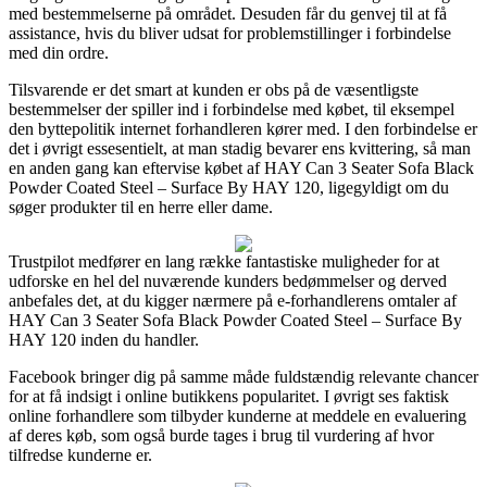
med bestemmelserne på området. Desuden får du genvej til at få
assistance, hvis du bliver udsat for problemstillinger i forbindelse
med din ordre.
Tilsvarende er det smart at kunden er obs på de væsentligste
bestemmelser der spiller ind i forbindelse med købet, til eksempel
den byttepolitik internet forhandleren kører med. I den forbindelse er
det i øvrigt essesentielt, at man stadig bevarer ens kvittering, så man
en anden gang kan eftervise købet af HAY Can 3 Seater Sofa Black
Powder Coated Steel – Surface By HAY 120, ligegyldigt om du
søger produkter til en herre eller dame.
Trustpilot medfører en lang række fantastiske muligheder for at
udforske en hel del nuværende kunders bedømmelser og derved
anbefales det, at du kigger nærmere på e-forhandlerens omtaler af
HAY Can 3 Seater Sofa Black Powder Coated Steel – Surface By
HAY 120 inden du handler.
Facebook bringer dig på samme måde fuldstændig relevante chancer
for at få indsigt i online butikkens popularitet. I øvrigt ses faktisk
online forhandlere som tilbyder kunderne at meddele en evaluering
af deres køb, som også burde tages i brug til vurdering af hvor
tilfredse kunderne er.