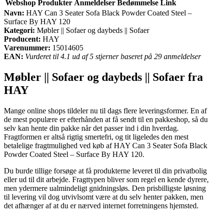
Webshop
Produkter
Anmeldelser
Bedømmelse
Link
Navn:
HAY Can 3 Seater Sofa Black Powder Coated Steel –
Surface By HAY 120
Kategori:
Møbler || Sofaer og daybeds || Sofaer
Producent:
HAY
Varenummer:
15014605
EAN:
Vurderet til 4.1 ud af 5 stjerner baseret på 29 anmeldelser
Møbler || Sofaer og daybeds || Sofaer fra
HAY
Mange online shops tildeler nu til dags flere leveringsformer. En af
de mest populære er efterhånden at få sendt til en pakkeshop, så du
selv kan hente din pakke når det passer ind i din hverdag.
Fragtformen er altså rigtig smertefri, og tit ligeledes den mest
betalelige fragtmulighed ved køb af HAY Can 3 Seater Sofa Black
Powder Coated Steel – Surface By HAY 120.
Du burde tillige forsøge at få produkterne leveret til din privatbolig
eller ud til dit arbejde. Fragttypen bliver som regel en kende dyrere,
men ydermere ualmindeligt gnidningsløs. Den prisbilligste løsning
til levering vil dog utvivlsomt være at du selv henter pakken, men
det afhænger af at du er nærved internet forretningens hjemsted.