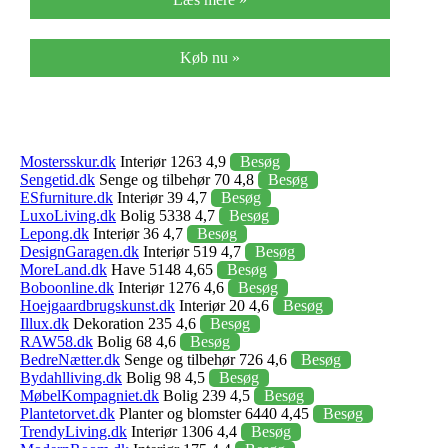
Køb nu »
Mostersskur.dk
Interiør 1263 4,9
Besøg
Sengetid.dk
Senge og tilbehør 70 4,8
Besøg
ESfurniture.dk
Interiør 39 4,7
Besøg
LuxoLiving.dk
Bolig 5338 4,7
Besøg
Lepong.dk
Interiør 36 4,7
Besøg
DesignGaragen.dk
Interiør 519 4,7
Besøg
MoreLand.dk
Have 5148 4,65
Besøg
Boboonline.dk
Interiør 1276 4,6
Besøg
Hoejgaardbrugskunst.dk
Interiør 20 4,6
Besøg
Illux.dk
Dekoration 235 4,6
Besøg
RAW58.dk
Bolig 68 4,6
Besøg
BedreNætter.dk
Senge og tilbehør 726 4,6
Besøg
Bydahlliving.dk
Bolig 98 4,5
Besøg
MøbelKompagniet.dk
Bolig 239 4,5
Besøg
Plantetorvet.dk
Planter og blomster 6440 4,45
Besøg
TrendyLiving.dk
Interiør 1306 4,4
Besøg