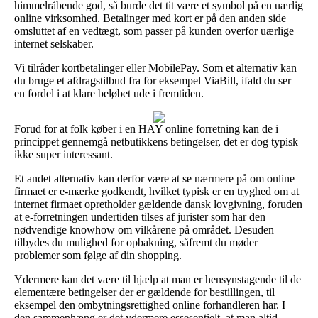
himmelråbende god, så burde det tit være et symbol på en uærlig
online virksomhed. Betalinger med kort er på den anden side
omsluttet af en vedtægt, som passer på kunden overfor uærlige
internet selskaber.
Vi tilråder kortbetalinger eller MobilePay. Som et alternativ kan
du bruge et afdragstilbud fra for eksempel ViaBill, ifald du ser
en fordel i at klare beløbet ude i fremtiden.
Forud for at folk køber i en HAY online forretning kan de i
princippet gennemgå netbutikkens betingelser, det er dog typisk
ikke super interessant.
Et andet alternativ kan derfor være at se nærmere på om online
firmaet er e-mærke godkendt, hvilket typisk er en tryghed om at
internet firmaet opretholder gældende dansk lovgivning, foruden
at e-forretningen undertiden tilses af jurister som har den
nødvendige knowhow om vilkårene på området. Desuden
tilbydes du mulighed for opbakning, såfremt du møder
problemer som følge af din shopping.
Ydermere kan det være til hjælp at man er hensynstagende til de
elementære betingelser der er gældende for bestillingen, til
eksempel den ombytningsrettighed online forhandleren har. I
den sammenhæng er det ydermere essesentielt, at man altid