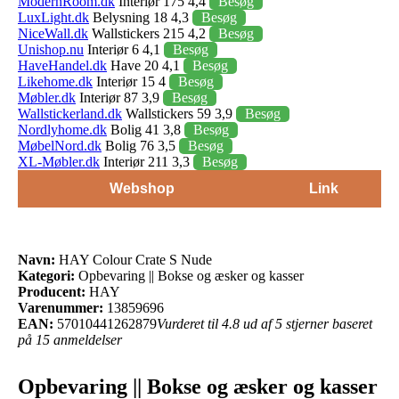
ModernRoom.dk
Interiør 175 4,4
Besøg
LuxLight.dk
Belysning 18 4,3
Besøg
NiceWall.dk
Wallstickers 215 4,2
Besøg
Unishop.nu
Interiør 6 4,1
Besøg
HaveHandel.dk
Have 20 4,1
Besøg
Likehome.dk
Interiør 15 4
Besøg
Møbler.dk
Interiør 87 3,9
Besøg
Wallstickerland.dk
Wallstickers 59 3,9
Besøg
Nordlyhome.dk
Bolig 41 3,8
Besøg
MøbelNord.dk
Bolig 76 3,5
Besøg
XL-Møbler.dk
Interiør 211 3,3
Besøg
Webshop
Link
Navn:
HAY Colour Crate S Nude
Kategori:
Opbevaring || Bokse og æsker og kasser
Producent:
HAY
Varenummer:
13859696
EAN:
57010441262879
Vurderet til 4.8 ud af 5 stjerner baseret
på 15 anmeldelser
Opbevaring || Bokse og æsker og kasser