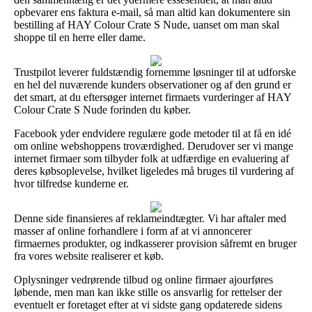
opbevarer ens faktura e-mail, så man altid kan dokumentere sin
bestilling af HAY Colour Crate S Nude, uanset om man skal
shoppe til en herre eller dame.
Trustpilot leverer fuldstændig fornemme løsninger til at udforske
en hel del nuværende kunders observationer og af den grund er
det smart, at du eftersøger internet firmaets vurderinger af HAY
Colour Crate S Nude forinden du køber.
Facebook yder endvidere regulære gode metoder til at få en idé
om online webshoppens troværdighed. Derudover ser vi mange
internet firmaer som tilbyder folk at udfærdige en evaluering af
deres købsoplevelse, hvilket ligeledes må bruges til vurdering af
hvor tilfredse kunderne er.
Denne side finansieres af reklameindtægter. Vi har aftaler med
masser af online forhandlere i form af at vi annoncerer
firmaernes produkter, og indkasserer provision såfremt en bruger
fra vores website realiserer et køb.
Oplysninger vedrørende tilbud og online firmaer ajourføres
løbende, men man kan ikke stille os ansvarlig for rettelser der
eventuelt er foretaget efter at vi sidste gang opdaterede sidens