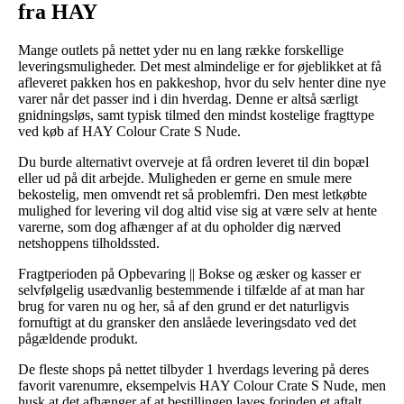
fra HAY
Mange outlets på nettet yder nu en lang række forskellige
leveringsmuligheder. Det mest almindelige er for øjeblikket at få
afleveret pakken hos en pakkeshop, hvor du selv henter dine nye
varer når det passer ind i din hverdag. Denne er altså særligt
gnidningsløs, samt typisk tilmed den mindst kostelige fragttype
ved køb af HAY Colour Crate S Nude.
Du burde alternativt overveje at få ordren leveret til din bopæl
eller ud på dit arbejde. Muligheden er gerne en smule mere
bekostelig, men omvendt ret så problemfri. Den mest letkøbte
mulighed for levering vil dog altid vise sig at være selv at hente
varerne, som dog afhænger af at du opholder dig nærved
netshoppens tilholdssted.
Fragtperioden på Opbevaring || Bokse og æsker og kasser er
selvfølgelig usædvanlig bestemmende i tilfælde af at man har
brug for varen nu og her, så af den grund er det naturligvis
fornuftigt at du gransker den anslåede leveringsdato ved det
pågældende produkt.
De fleste shops på nettet tilbyder 1 hverdags levering på deres
favorit varenumre, eksempelvis HAY Colour Crate S Nude, men
husk at det afhænger af at bestillingen laves forinden et aftalt