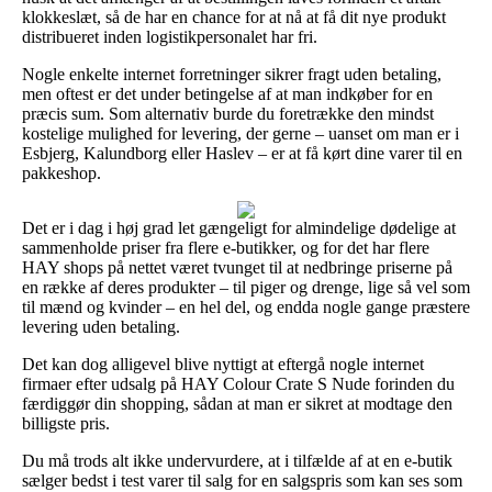
klokkeslæt, så de har en chance for at nå at få dit nye produkt
distribueret inden logistikpersonalet har fri.
Nogle enkelte internet forretninger sikrer fragt uden betaling,
men oftest er det under betingelse af at man indkøber for en
præcis sum. Som alternativ burde du foretrække den mindst
kostelige mulighed for levering, der gerne – uanset om man er i
Esbjerg, Kalundborg eller Haslev – er at få kørt dine varer til en
pakkeshop.
Det er i dag i høj grad let gængeligt for almindelige dødelige at
sammenholde priser fra flere e-butikker, og for det har flere
HAY shops på nettet været tvunget til at nedbringe priserne på
en række af deres produkter – til piger og drenge, lige så vel som
til mænd og kvinder – en hel del, og endda nogle gange præstere
levering uden betaling.
Det kan dog alligevel blive nyttigt at eftergå nogle internet
firmaer efter udsalg på HAY Colour Crate S Nude forinden du
færdiggør din shopping, sådan at man er sikret at modtage den
billigste pris.
Du må trods alt ikke undervurdere, at i tilfælde af at en e-butik
sælger bedst i test varer til salg for en salgspris som kan ses som