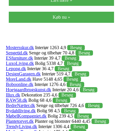
Læs mere »
Køb nu »
Mostersskur.dk
Interiør 1263 4,9
Besøg
Sengetid.dk
Senge og tilbehør 70 4,8
Besøg
ESfurniture.dk
Interiør 39 4,7
Besøg
LuxoLiving.dk
Bolig 5338 4,7
Besøg
Lepong.dk
Interiør 36 4,7
Besøg
DesignGaragen.dk
Interiør 519 4,7
Besøg
MoreLand.dk
Have 5148 4,65
Besøg
Boboonline.dk
Interiør 1276 4,6
Besøg
Hoejgaardbrugskunst.dk
Interiør 20 4,6
Besøg
Illux.dk
Dekoration 235 4,6
Besøg
RAW58.dk
Bolig 68 4,6
Besøg
BedreNætter.dk
Senge og tilbehør 726 4,6
Besøg
Bydahlliving.dk
Bolig 98 4,5
Besøg
MøbelKompagniet.dk
Bolig 239 4,5
Besøg
Plantetorvet.dk
Planter og blomster 6440 4,45
Besøg
TrendyLiving.dk
Interiør 1306 4,4
Besøg