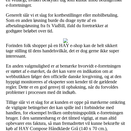
e-forretninger.
Generelt slår vi et slag for kortbestillinger eller mobilbetaling.
Som en anden løsning burde du drage nytte af en
afbetalingsløsning fra fx ViaBill, ifald du foretrækker at
godtgøre beløbet over tid.
Forinden folk shopper på en HAY e-shop kan de helt sikkert
tage stilling til dens handelsvilkår, det er dog gerne ikke super
interessant.
En anden valgmulighed er at bemærke hvorvidt e-forretningen
er støttet af e-mærket, da det kan være en indikation om at
webbutikken følger den officielle danske lovgivning, og at den
hyppigt monitoreres af eksperter som kender til de gældende
regler. Dette er en god genvej til opbakning, når du forvoldes
problemer i processen med dit indkøb.
Tillige slår vi et slag for at kunden er oppe på mærkerne omkring
de vigtigste betingelser der kan spille ind i forbindelse med
handlen, for eksempel hvilken ombytningspolitik e-forretningen
bruger. I den sammenhæng er det tilmed vigtigt, at man altid
opbevarer ens faktura, så man fremadrettet vil kunne bekræfte sit
køb af HAY Compose Håndklæde Grå (140 x 70 cm.),