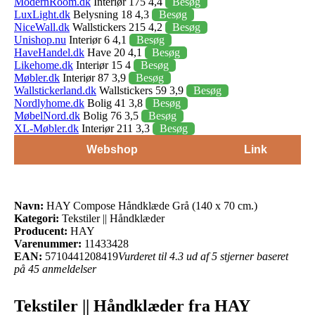
ModernRoom.dk
Interiør 175 4,4
Besøg
LuxLight.dk
Belysning 18 4,3
Besøg
NiceWall.dk
Wallstickers 215 4,2
Besøg
Unishop.nu
Interiør 6 4,1
Besøg
HaveHandel.dk
Have 20 4,1
Besøg
Likehome.dk
Interiør 15 4
Besøg
Møbler.dk
Interiør 87 3,9
Besøg
Wallstickerland.dk
Wallstickers 59 3,9
Besøg
Nordlyhome.dk
Bolig 41 3,8
Besøg
MøbelNord.dk
Bolig 76 3,5
Besøg
XL-Møbler.dk
Interiør 211 3,3
Besøg
Webshop
Link
Navn:
HAY Compose Håndklæde Grå (140 x 70 cm.)
Kategori:
Tekstiler || Håndklæder
Producent:
HAY
Varenummer:
11433428
EAN:
5710441208419
Vurderet til 4.3 ud af 5 stjerner baseret
på 45 anmeldelser
Tekstiler || Håndklæder fra HAY