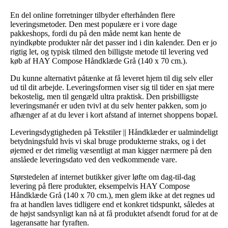
En del online forretninger tilbyder efterhånden flere
leveringsmetoder. Den mest populære er i vore dage
pakkeshops, fordi du på den måde nemt kan hente de
nyindkøbte produkter når det passer ind i din kalender. Den er jo
rigtig let, og typisk tilmed den billigste metode til levering ved
køb af HAY Compose Håndklæde Grå (140 x 70 cm.).
Du kunne alternativt påtænke at få leveret hjem til dig selv eller
ud til dit arbejde. Leveringsformen viser sig til tider en sjat mere
bekostelig, men til gengæld ultra praktisk. Den prisbilligste
leveringsmanér er uden tvivl at du selv henter pakken, som jo
afhænger af at du lever i kort afstand af internet shoppens bopæl.
Leveringsdygtigheden på Tekstiler || Håndklæder er ualmindeligt
betydningsfuld hvis vi skal bruge produkterne straks, og i det
øjemed er det rimelig væsentligt at man kigger nærmere på den
anslåede leveringsdato ved den vedkommende vare.
Størstedelen af internet butikker giver løfte om dag-til-dag
levering på flere produkter, eksempelvis HAY Compose
Håndklæde Grå (140 x 70 cm.), men glem ikke at det regnes ud
fra at handlen laves tidligere end et konkret tidspunkt, således at
de højst sandsynligt kan nå at få produktet afsendt forud for at de
lageransatte har fyraften.