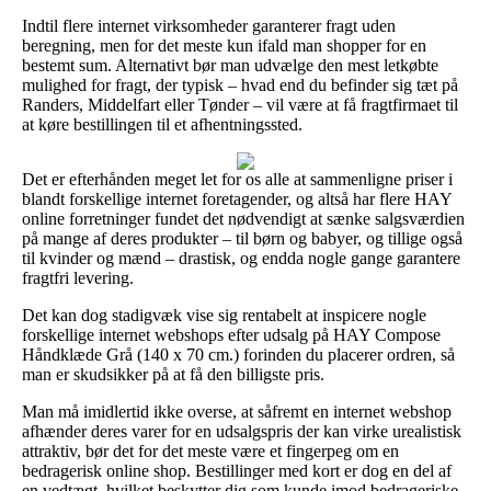
Indtil flere internet virksomheder garanterer fragt uden
beregning, men for det meste kun ifald man shopper for en
bestemt sum. Alternativt bør man udvælge den mest letkøbte
mulighed for fragt, der typisk – hvad end du befinder sig tæt på
Randers, Middelfart eller Tønder – vil være at få fragtfirmaet til
at køre bestillingen til et afhentningssted.
Det er efterhånden meget let for os alle at sammenligne priser i
blandt forskellige internet foretagender, og altså har flere HAY
online forretninger fundet det nødvendigt at sænke salgsværdien
på mange af deres produkter – til børn og babyer, og tillige også
til kvinder og mænd – drastisk, og endda nogle gange garantere
fragtfri levering.
Det kan dog stadigvæk vise sig rentabelt at inspicere nogle
forskellige internet webshops efter udsalg på HAY Compose
Håndklæde Grå (140 x 70 cm.) forinden du placerer ordren, så
man er skudsikker på at få den billigste pris.
Man må imidlertid ikke overse, at såfremt en internet webshop
afhænder deres varer for en udsalgspris der kan virke urealistisk
attraktiv, bør det for det meste være et fingerpeg om en
bedragerisk online shop. Bestillinger med kort er dog en del af
en vedtægt, hvilket beskytter dig som kunde imod bedrageriske