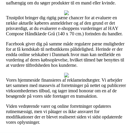
uafhængig om du søger produkter til en mand eller kvinde.
Trustpilot bringer dig rigtig pæne chancer for at evaluere en
række aktuelle køberes anmeldelser og af den grund er det
prisværdigt, at du evaluerer e-shoppens vurderinger af HAY
Compose Håndklæde Grå (140 x 70 cm.) forinden du handler.
Facebook giver dig på samme måde regulære pæne muligheder
for at få kendskab til netbutikkens pålidelighed. Herinde er der
endda online selskaber i Danmark hvor man kan nedfælde en
vurdering af deres købsoplevelse, hvilket tilmed bør benyttes til
at vurdere tilfredsheden hos kunderne.
Vores hjemmeside finansieres af reklameindtægter. Vi arbejder
tæt sammen med massevis af forretninger på nettet og publicerer
virksomhedernes tilbud, og tager imod honorar om en af de
besøgende på vores side foretager en transaktion.
Viden vedrørende varer og online forretninger opdateres
rutinemæssigt, men vi påtager os ikke ansvaret for
modifikationer der er blevet realiseret siden vi sidst opdaterede
vores oplysninger.