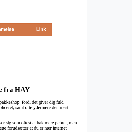
melse
Link
de fra HAY
pakkeshop, fordi det giver dig fuld
ompliceret, samt ofte ydermere den mest
iser sig som oftest et hak mere pebret, men
tte forudsætter at du er nær internet