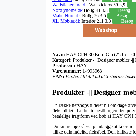
Wallstickerland.dk
Wallstickers 59 3,9
Nordlyhome.dk
Bolig 41 3,8
Besøg
MøbelNord.dk
Bolig 76 3,5
Besøg
XL-Møbler.dk
Interiør 211 3,3
Besøg
Webshop
Navn:
HAY CPH 30 Bord Grå (250 x 120 c
Kategori:
Produkter -|| Designer møbler -||
Producent:
HAY
Varenummer:
14993963
EAN:
Vurderet til 4.4 ud af 5 stjerner bas
Produkter -|| Designer møb
En række netshops tildeler nu om dage divers
fleksibilitet til at hente bestillingen lige 
betalelige fragtform ved køb af HAY CPH 3
Du kunne lige så vel planlægge at få ordren 
tillige ualmindeligt fleksibel. Den billigste