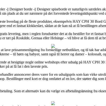
ler -|| Designer borde -|| Designer spiseborde er naturligvis særdeles 
å sin plads at du ser nærmere på det forventede leveringstidspunkt ved
 næste hverdag på de fleste produkter, eksempelvis HAY CPH 30 Bord Gr
re end et fastsat klokkeslæt, sådan at de kan nå at få bestillingen afs
is levering, men i reglen forudsætter det at du bestiller for et fastsat 
 er tæt på Roskilde, Grenaa eller Helsinge – vil blive at få dem til at bri
r at lave prissammenligning fra forskellige netbutikker, og til tak har a
kterne – til børn og babyer, samt også til herrer og damer – kolossalt, 
ngende at besigtige nogle online webshops efter udsalg på HAY CPH 30
er på at få fat i den laveste pris.
orhandler annoncerer deres varer for en udsalgspris som kan virke utroli
op. Bestillinger med kort er dog omfattet af en lov, der støtter dig som
betaling. Som et alternativ kan du vælge en afbetalingsløsning fra eksemp