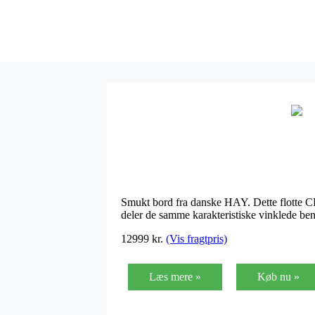
Smukt bord fra danske HAY. Dette flotte C
deler de samme karakteristiske vinklede ben
12999 kr.
(Vis fragtpris)
Læs mere »
Køb nu »