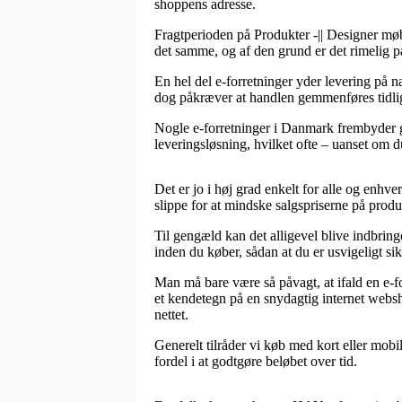
shoppens adresse.
Fragtperioden på Produkter -|| Designer møb
det samme, og af den grund er det rimelig p
En hel del e-forretninger yder levering på
dog påkræver at handlen gemmenføres tidlige
Nogle e-forretninger i Danmark frembyder grat
leveringsløsning, hvilket ofte – uanset om du
Det er jo i høj grad enkelt for alle og enhve
slippe for at mindske salgspriserne på produ
Til gengæld kan det alligevel blive indbri
inden du køber, sådan at du er usvigeligt sikk
Man må bare være så påvagt, at ifald en e-f
et kendetegn på en snydagtig internet websh
nettet.
Generelt tilråder vi køb med kort eller mobil
fordel i at godtgøre beløbet over tid.