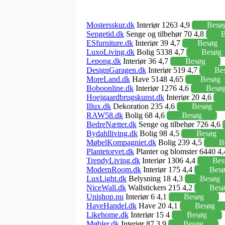
Mostersskur.dk
Interiør 1263 4,9
Besø
Sengetid.dk
Senge og tilbehør 70 4,8
B
ESfurniture.dk
Interiør 39 4,7
Besøg
LuxoLiving.dk
Bolig 5338 4,7
Besøg
Lepong.dk
Interiør 36 4,7
Besøg
DesignGaragen.dk
Interiør 519 4,7
Be
MoreLand.dk
Have 5148 4,65
Besøg
Boboonline.dk
Interiør 1276 4,6
Besø
Hoejgaardbrugskunst.dk
Interiør 20 4,6
Illux.dk
Dekoration 235 4,6
Besøg
RAW58.dk
Bolig 68 4,6
Besøg
BedreNætter.dk
Senge og tilbehør 726 4,6
Bydahlliving.dk
Bolig 98 4,5
Besøg
MøbelKompagniet.dk
Bolig 239 4,5
B
Plantetorvet.dk
Planter og blomster 6440 4
TrendyLiving.dk
Interiør 1306 4,4
Bes
ModernRoom.dk
Interiør 175 4,4
Bes
LuxLight.dk
Belysning 18 4,3
Besøg
NiceWall.dk
Wallstickers 215 4,2
Bes
Unishop.nu
Interiør 6 4,1
Besøg
HaveHandel.dk
Have 20 4,1
Besøg
Likehome.dk
Interiør 15 4
Besøg
Møbler.dk
Interiør 87 3,9
Besøg