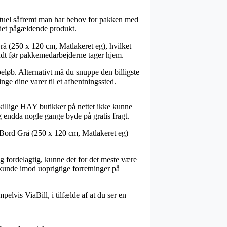
aktuel såfremt man har behov for pakken med
 det pågældende produkt.
å (250 x 120 cm, Matlakeret eg), hvilket
endt før pakkemedarbejderne tager hjem.
beløb. Alternativt må du snuppe den billigste
nge dine varer til et afhentningssted.
dskillige HAY butikker på nettet ikke kunne
og endda nogle gange byde på gratis fragt.
 Bord Grå (250 x 120 cm, Matlakeret eg)
g fordelagtig, kunne det for det meste være
 kunde imod uoprigtige forretninger på
elvis ViaBill, i tilfælde af at du ser en