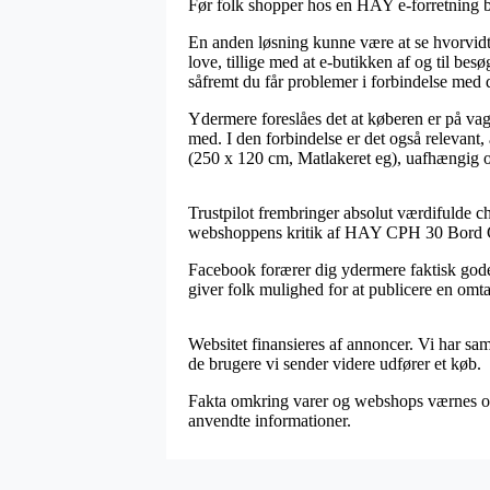
Før folk shopper hos en HAY e-forretning b
En anden løsning kunne være at se hvorvidt in
love, tillige med at e-butikken af og til b
såfremt du får problemer i forbindelse med 
Ydermere foreslåes det at køberen er på vag
med. I den forbindelse er det også relevan
(250 x 120 cm, Matlakeret eg), uafhængig om
Trustpilot frembringer absolut værdifulde ch
webshoppens kritik af HAY CPH 30 Bord Gr
Facebook forærer dig ydermere faktisk gode l
giver folk mulighed for at publicere en omta
Websitet finansieres af annoncer. Vi har sam
de brugere vi sender videre udfører et køb.
Fakta omkring varer og webshops værnes om n
anvendte informationer.