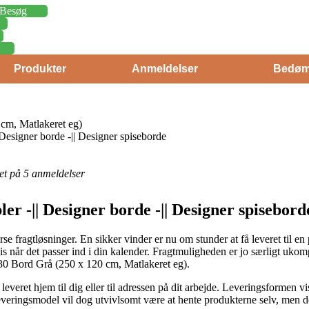
Besøg
Produkter
Anmeldelser
Bedøm
m, Matlakeret eg)
 Designer borde -|| Designer spiseborde
eret på 5 anmeldelser
ler -|| Designer borde -|| Designer spisebor
e fragtløsninger. En sikker vinder er nu om stunder at få leveret til en 
præcis når det passer ind i din kalender. Fragtmuligheden er jo særligt uk
0 Bord Grå (250 x 120 cm, Matlakeret eg).
leveret hjem til dig eller til adressen på dit arbejde. Leveringsformen v
 leveringsmodel vil dog utvivlsomt være at hente produkterne selv, men de