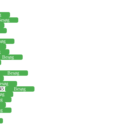
g
esøg
søg
g
Besøg
Besøg
esøg
,45
Besøg
øg
øg
øg