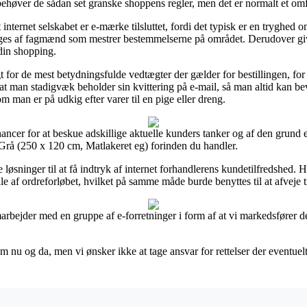
ehøver de sådan set granske shoppens regler, men det er normalt et omf
ternet selskabet er e-mærke tilsluttet, fordi det typisk er en tryghed om 
esøges af fagmænd som mestrer bestemmelserne på området. Derudover giver
din shopping.
t for de mest betydningsfulde vedtægter der gælder for bestillingen, for
t, at man stadigvæk beholder sin kvittering på e-mail, så man altid ka
 man er på udkig efter varer til en pige eller dreng.
ancer for at beskue adskillige aktuelle kunders tanker og af den grund e
å (250 x 120 cm, Matlakeret eg) forinden du handler.
øsninger til at få indtryk af internet forhandlerens kundetilfredshed. H
le af ordreforløbet, hvilket på samme måde burde benyttes til at afveje
arbejder med en gruppe af e-forretninger i form af at vi markedsfører d
u og da, men vi ønsker ikke at tage ansvar for rettelser der eventuelt 