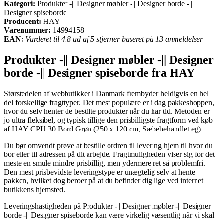
Kategori:
Produkter -|| Designer møbler -|| Designer borde -||
Designer spiseborde
Producent:
HAY
Varenummer:
14994158
EAN:
Vurderet til 4.8 ud af 5 stjerner baseret på 13 anmeldelser
Produkter -|| Designer møbler -|| Designer
borde -|| Designer spiseborde fra HAY
Størstedelen af webbutikker i Danmark frembyder heldigvis en hel
del forskellige fragttyper. Det mest populære er i dag pakkeshoppen,
hvor du selv henter de bestilte produkter når du har tid. Metoden er
jo ultra fleksibel, og typisk tillige den prisbilligste fragtform ved køb
af HAY CPH 30 Bord Grøn (250 x 120 cm, Sæbebehandlet eg).
Du bør omvendt prøve at bestille ordren til levering hjem til hvor du
bor eller til adressen på dit arbejde. Fragtmuligheden viser sig for det
meste en smule mindre prisbillig, men ydermere ret så problemfri.
Den mest prisbevidste leveringstype er unægtelig selv at hente
pakken, hvilket dog beroer på at du befinder dig lige ved internet
butikkens hjemsted.
Leveringshastigheden på Produkter -|| Designer møbler -|| Designer
borde -|| Designer spiseborde kan være virkelig væsentlig når vi skal