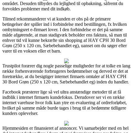
området. Desuden tilbydes du lejlighed til opbakning, såfremt du
forvoldes problemer med dit indkøb.
Tilmed rekommanderer vi at kunden er obs på de primære
betingelser der spiller ind i forbindelse med bestillingen, fx hvilken
ombytningsret e-firmaet lover. I den forbindelse er det på samme
måde afgørende, at man stadigvæk beholder ens faktura, så man til
enhver tid vil kunne bekræfte sin shopping af HAY CPH 30 Bord
Grøn (250 x 120 cm, Sæbebehandlet eg), uanset om du søger efter
varer til en voksen eller et barn.
Trustpilot forærer dig nogle passelige muligheder for at tolke en lang
række forhenværende forbrugeres bedømmelser og derved er det at
foretrække, at du besigtiger internet firmaets omtaler af HAY CPH
30 Bord Grøn (250 x 120 cm, Sæbebehandlet eg) inden du handler.
Facebook præsterer lige så vel ultra anstændige metoder til at få
indblik i internet firmaets kundefokus. Derudover ser vi en række
internet varehuse hvor folk kan ytre en evaluering af ordreforløbet,
hvilket på samme måde burde tages i brug til at bedømme tidligere
kunders oplevelser.
Hjemmesiden er finansieret af annoncer. Vi samarbejder med en hel