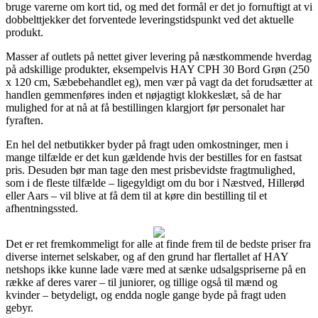
bruge varerne om kort tid, og med det formål er det jo fornuftigt at vi
dobbelttjekker det forventede leveringstidspunkt ved det aktuelle
produkt.
Masser af outlets på nettet giver levering på næstkommende hverdag
på adskillige produkter, eksempelvis HAY CPH 30 Bord Grøn (250
x 120 cm, Sæbebehandlet eg), men vær på vagt da det forudsætter at
handlen gemmenføres inden et nøjagtigt klokkeslæt, så de har
mulighed for at nå at få bestillingen klargjort før personalet har
fyraften.
En hel del netbutikker byder på fragt uden omkostninger, men i
mange tilfælde er det kun gældende hvis der bestilles for en fastsat
pris. Desuden bør man tage den mest prisbevidste fragtmulighed,
som i de fleste tilfælde – ligegyldigt om du bor i Næstved, Hillerød
eller Aars – vil blive at få dem til at køre din bestilling til et
afhentningssted.
Det er ret fremkommeligt for alle at finde frem til de bedste priser fra
diverse internet selskaber, og af den grund har flertallet af HAY
netshops ikke kunne lade være med at sænke udsalgspriserne på en
række af deres varer – til juniorer, og tillige også til mænd og
kvinder – betydeligt, og endda nogle gange byde på fragt uden
gebyr.