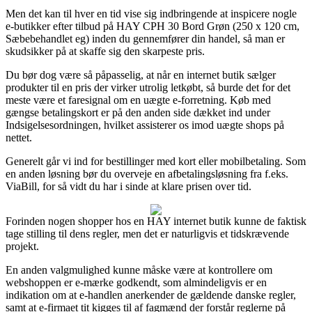
Men det kan til hver en tid vise sig indbringende at inspicere nogle
e-butikker efter tilbud på HAY CPH 30 Bord Grøn (250 x 120 cm,
Sæbebehandlet eg) inden du gennemfører din handel, så man er
skudsikker på at skaffe sig den skarpeste pris.
Du bør dog være så påpasselig, at når en internet butik sælger
produkter til en pris der virker utrolig letkøbt, så burde det for det
meste være et faresignal om en uægte e-forretning. Køb med
gængse betalingskort er på den anden side dækket ind under
Indsigelsesordningen, hvilket assisterer os imod uægte shops på
nettet.
Generelt går vi ind for bestillinger med kort eller mobilbetaling. Som
en anden løsning bør du overveje en afbetalingsløsning fra f.eks.
ViaBill, for så vidt du har i sinde at klare prisen over tid.
Forinden nogen shopper hos en HAY internet butik kunne de faktisk
tage stilling til dens regler, men det er naturligvis et tidskrævende
projekt.
En anden valgmulighed kunne måske være at kontrollere om
webshoppen er e-mærke godkendt, som almindeligvis er en
indikation om at e-handlen anerkender de gældende danske regler,
samt at e-firmaet tit kigges til af fagmænd der forstår reglerne på