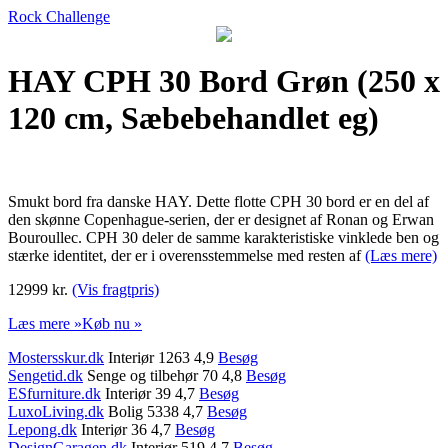
Rock Challenge
HAY CPH 30 Bord Grøn (250 x
120 cm, Sæbebehandlet eg)
Smukt bord fra danske HAY. Dette flotte CPH 30 bord er en del af
den skønne Copenhague-serien, der er designet af Ronan og Erwan
Bouroullec. CPH 30 deler de samme karakteristiske vinklede ben og
stærke identitet, der er i overensstemmelse med resten af
(Læs mere)
12999 kr.
(Vis fragtpris)
Læs mere »
Køb nu »
Mostersskur.dk
Interiør 1263 4,9
Besøg
Sengetid.dk
Senge og tilbehør 70 4,8
Besøg
ESfurniture.dk
Interiør 39 4,7
Besøg
LuxoLiving.dk
Bolig 5338 4,7
Besøg
Lepong.dk
Interiør 36 4,7
Besøg
DesignGaragen.dk
Interiør 519 4,7
Besøg