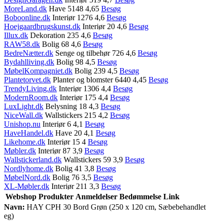
MoreLand.dk
Have 5148 4,65
Besøg
Boboonline.dk
Interiør 1276 4,6
Besøg
Hoejgaardbrugskunst.dk
Interiør 20 4,6
Besøg
Illux.dk
Dekoration 235 4,6
Besøg
RAW58.dk
Bolig 68 4,6
Besøg
BedreNætter.dk
Senge og tilbehør 726 4,6
Besøg
Bydahlliving.dk
Bolig 98 4,5
Besøg
MøbelKompagniet.dk
Bolig 239 4,5
Besøg
Plantetorvet.dk
Planter og blomster 6440 4,45
Besøg
TrendyLiving.dk
Interiør 1306 4,4
Besøg
ModernRoom.dk
Interiør 175 4,4
Besøg
LuxLight.dk
Belysning 18 4,3
Besøg
NiceWall.dk
Wallstickers 215 4,2
Besøg
Unishop.nu
Interiør 6 4,1
Besøg
HaveHandel.dk
Have 20 4,1
Besøg
Likehome.dk
Interiør 15 4
Besøg
Møbler.dk
Interiør 87 3,9
Besøg
Wallstickerland.dk
Wallstickers 59 3,9
Besøg
Nordlyhome.dk
Bolig 41 3,8
Besøg
MøbelNord.dk
Bolig 76 3,5
Besøg
XL-Møbler.dk
Interiør 211 3,3
Besøg
Webshop
Produkter
Anmeldelser
Bedømmelse
Link
Navn:
HAY CPH 30 Bord Grøn (250 x 120 cm, Sæbebehandlet
eg)