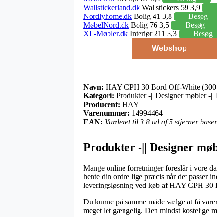
Wallstickerland.dk
Wallstickers 59 3,9
Nordlyhome.dk
Bolig 41 3,8
Besøg
MøbelNord.dk
Bolig 76 3,5
Besøg
XL-Møbler.dk
Interiør 211 3,3
Besøg
Webshop
Navn:
HAY CPH 30 Bord Off-White (300 x
Kategori:
Produkter -|| Designer møbler -||
Producent:
HAY
Varenummer:
14994464
EAN:
Vurderet til 3.8 ud af 5 stjerner bas
Produkter -|| Designer møb
Mange online forretninger foreslår i vore da
hente din ordre lige præcis når det passer in
leveringsløsning ved køb af HAY CPH 30 B
Du kunne på samme måde vælge at få varerne l
meget let gængelig. Den mindst kostelige muli