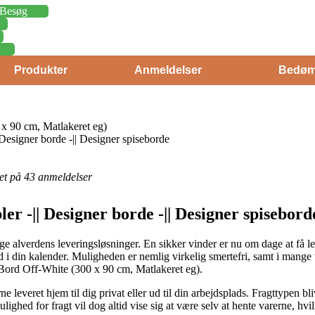
Besøg
Produkter
Anmeldelser
Bedøm
 90 cm, Matlakeret eg)
 Designer borde -|| Designer spiseborde
eret på 43 anmeldelser
ler -|| Designer borde -|| Designer spisebor
ge alverdens leveringsløsninger. En sikker vinder er nu om dage at få le
d i din kalender. Muligheden er nemlig virkelig smertefri, samt i mange t
ord Off-White (300 x 90 cm, Matlakeret eg).
everet hjem til dig privat eller ud til din arbejdsplads. Fragttypen bl
ghed for fragt vil dog altid vise sig at være selv at hente varerne, hvil