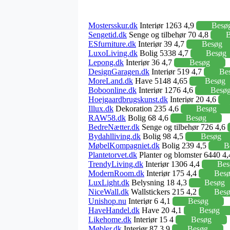
Mostersskur.dk
Interiør 1263 4,9
Besø
Sengetid.dk
Senge og tilbehør 70 4,8
B
ESfurniture.dk
Interiør 39 4,7
Besøg
LuxoLiving.dk
Bolig 5338 4,7
Besøg
Lepong.dk
Interiør 36 4,7
Besøg
DesignGaragen.dk
Interiør 519 4,7
Be
MoreLand.dk
Have 5148 4,65
Besøg
Boboonline.dk
Interiør 1276 4,6
Besø
Hoejgaardbrugskunst.dk
Interiør 20 4,6
Illux.dk
Dekoration 235 4,6
Besøg
RAW58.dk
Bolig 68 4,6
Besøg
BedreNætter.dk
Senge og tilbehør 726 4,6
Bydahlliving.dk
Bolig 98 4,5
Besøg
MøbelKompagniet.dk
Bolig 239 4,5
B
Plantetorvet.dk
Planter og blomster 6440 4
TrendyLiving.dk
Interiør 1306 4,4
Bes
ModernRoom.dk
Interiør 175 4,4
Bes
LuxLight.dk
Belysning 18 4,3
Besøg
NiceWall.dk
Wallstickers 215 4,2
Bes
Unishop.nu
Interiør 6 4,1
Besøg
HaveHandel.dk
Have 20 4,1
Besøg
Likehome.dk
Interiør 15 4
Besøg
Møbler.dk
Interiør 87 3,9
Besøg