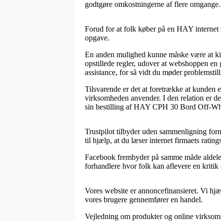
godtgøre omkostningerne af flere omgange.
Forud for at folk køber på en HAY internet
opgave.
En anden mulighed kunne måske være at kigge 
opstillede regler, udover at webshoppen en g
assistance, for så vidt du møder problemstil
Tilsvarende er det at foretrække at kunden
virksomheden anvender. I den relation er d
sin bestilling af HAY CPH 30 Bord Off-Whit
Trustpilot tilbyder uden sammenligning forn
til hjælp, at du læser internet firmaets ra
Facebook frembyder på samme måde aldeles ø
forhandlere hvor folk kan aflevere en kritik
Vores website er annoncefinansieret. Vi hjælp
vores brugere gennemfører en handel.
Vejledning om produkter og online virksomhed