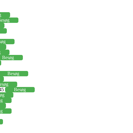
g
esøg
søg
g
Besøg
Besøg
esøg
,45
Besøg
øg
øg
øg