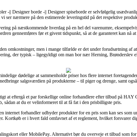
er -|| Designer borde -|| Designer spiseborde er selvfølgelig usædvanli
at vi ser nærmere på den estimerede leveringstid på det respektive produk
r levering på næstkommende hverdag på en hel del varenumre, eksempe
rdren gennemføres før et givent tidspunkt, så at de garanteret kan nå at 
den omkostninger, men i mange tilfælde er det under forudsætning af at 
vering, der typisk – ligegyldigt om man bor nær Herning, Brønderslev el
lmindelige dødelige at sammenholde priser hos flere internet foretagend
nedbringe salgsværdien på produkterne – til piger og drenge, samt også
agtigt at eftergå et par forskellige online forhandlere efter tilbud på 
ådan at du er velinformeret til at få fat i den prisbilligste pris.
 en internet forhandler udbyder produkter for en pris som kan ses som u
r. Kortkøb er i hvert fald omfavnet af et reglement, hvilket forsvarer d
lingskort eller MobilePay. Alternativt bør du overveje et tilbud som for