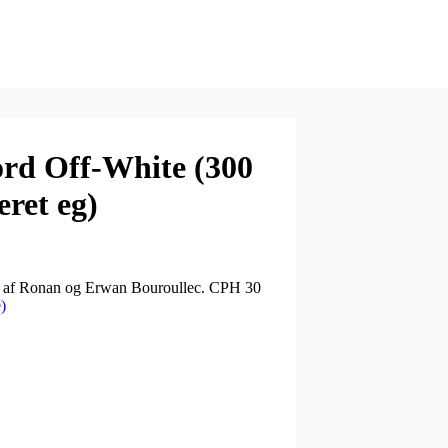
d Off-White (300
ret eg)
et af Ronan og Erwan Bouroullec. CPH 30
)