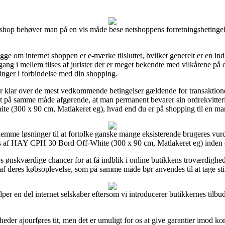
 shop behøver man på en vis måde bese netshoppens forretningsbetingels
om internet shoppen er e-mærke tilsluttet, hvilket generelt er en indik
ang i mellem tilses af jurister der er meget bekendte med vilkårene på 
linger i forbindelse med din shopping.
 er klar over de mest vedkommende betingelser gældende for transaktion
et på samme måde afgørende, at man permanent bevarer sin ordrekvitter
e (300 x 90 cm, Matlakeret eg), hvad end du er på shopping til en man
emme løsninger til at fortolke ganske mange eksisterende brugeres vurd
tings af HAY CPH 30 Bord Off-White (300 x 90 cm, Matlakeret eg) inden 
nskværdige chancer for at få indblik i online butikkens troværdighed. 
 af deres købsoplevelse, som på samme måde bør anvendes til at tage still
er en del internet selskaber eftersom vi introducerer butikkernes tilbud,
er ajourføres tit, men det er umuligt for os at give garantier imod kor