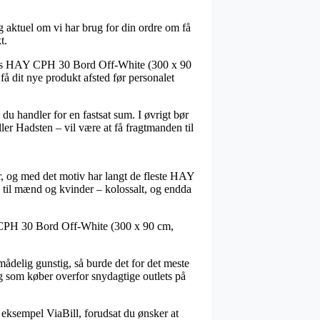
g aktuel om vi har brug for din ordre om få
t.
lvis HAY CPH 30 Bord Off-White (300 x 90
få dit nye produkt afsted før personalet
du handler for en fastsat sum. I øvrigt bør
ler Hadsten – vil være at få fragtmanden til
er, og med det motiv har langt de fleste HAY
 til mænd og kvinder – kolossalt, og endda
HAY CPH 30 Bord Off-White (300 x 90 cm,
mådelig gunstig, så burde det for det meste
ig som køber overfor snydagtige outlets på
 eksempel ViaBill, forudsat du ønsker at