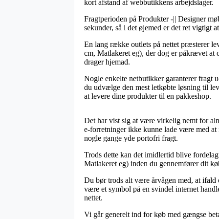
kort afstand af webbutikkens arbejdslager.
Fragtperioden på Produkter -|| Designer møbl
sekunder, så i det øjemed er det ret vigtigt 
En lang række outlets på nettet præstere
cm, Matlakeret eg), der dog er påkrævet at o
drager hjemad.
Nogle enkelte netbutikker garanterer fragt u
du udvælge den mest letkøbte løsning til le
at levere dine produkter til en pakkeshop.
Det har vist sig at være virkelig nemt for a
e-forretninger ikke kunne lade være med at 
nogle gange yde portofri fragt.
Trods dette kan det imidlertid blive fordel
Matlakeret eg) inden du gennemfører dit køb, s
Du bør trods alt være årvågen med, at ifald
være et symbol på en svindel internet handle
nettet.
Vi går generelt ind for køb med gængse beta