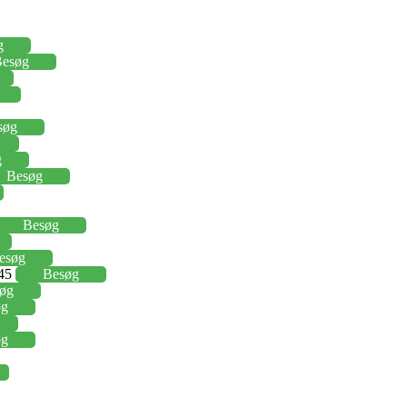
g
esøg
søg
g
Besøg
Besøg
esøg
,45
Besøg
øg
øg
øg