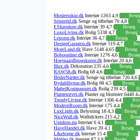
Mostersskur.dk
Interiør 1263 4,9
Besø
Sengetid.dk
Senge og tilbehør 70 4,8
B
ESfurniture.dk
Interiør 39 4,7
Besøg
LuxoLiving.dk
Bolig 5338 4,7
Besøg
Lepong.dk
Interiør 36 4,7
Besøg
DesignGaragen.dk
Interiør 519 4,7
Be
MoreLand.dk
Have 5148 4,65
Besøg
Boboonline.dk
Interiør 1276 4,6
Besø
Hoejgaardbrugskunst.dk
Interiør 20 4,6
Illux.dk
Dekoration 235 4,6
Besøg
RAW58.dk
Bolig 68 4,6
Besøg
BedreNætter.dk
Senge og tilbehør 726 4,6
Bydahlliving.dk
Bolig 98 4,5
Besøg
MøbelKompagniet.dk
Bolig 239 4,5
B
Plantetorvet.dk
Planter og blomster 6440 4
TrendyLiving.dk
Interiør 1306 4,4
Bes
ModernRoom.dk
Interiør 175 4,4
Bes
LuxLight.dk
Belysning 18 4,3
Besøg
NiceWall.dk
Wallstickers 215 4,2
Bes
Unishop.nu
Interiør 6 4,1
Besøg
HaveHandel.dk
Have 20 4,1
Besøg
Likehome.dk
Interiør 15 4
Besøg
Møbler.dk
Interiør 87 3,9
Besøg