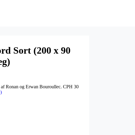
d Sort (200 x 90
eg)
et af Ronan og Erwan Bouroullec. CPH 30
)