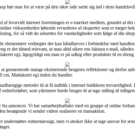
p bør man for at være på den sikre side sætte sig ind i dens handelsvil
d af hvorvidt internet forretningen er e-mærket medlem, grundet at det a
 at online virksomheden løbende revurderes af eksperter som er meget b
kning, for så vidt du udsættes for vanskeligheder som følge af din shop
 i de elementære vedtægter der kan håndhæves i forbindelse med handlen
 er det tilmed relevant, at man altid sikrer ens faktura e-mail, sålede
ret eg), ligegyldigt om man er på udkig efter produkter til en dreng e
l at gennemrode mange eksisterende brugeres reflektioner og derfor anbe
 cm, Matlakeret eg) inden du handler.
afhængige metoder til at få indblik i internet butikkens troværdighed.
ordreforløbet, som ydermere burde bruges til at tage stilling til tidliger
 fra annoncer. Vi har samarbejdsaftaler med en gruppe af online forhand
en besøgende vi sender videre realiserer en transaktion.
understøttes rutinemæssigt, men vi ønsker ikke at tage ansvar for ændr
inger.