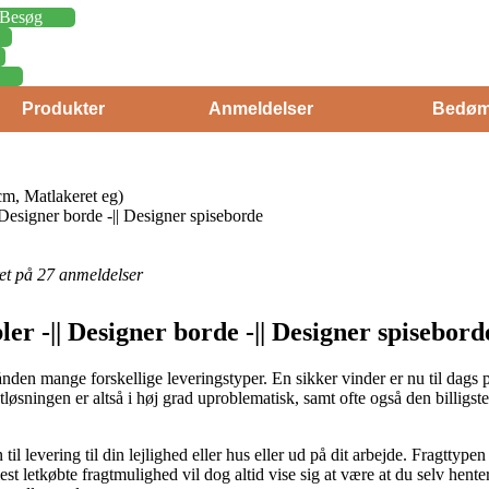
Besøg
Produkter
Anmeldelser
Bedøm
, Matlakeret eg)
 Designer borde -|| Designer spiseborde
eret på 27 anmeldelser
ler -|| Designer borde -|| Designer spisebor
ånden mange forskellige leveringstyper. En sikker vinder er nu til dag
gtløsningen er altså i høj grad uproblematisk, samt ofte også den bill
til levering til din lejlighed eller hus eller ud på dit arbejde. Fragttype
t letkøbte fragtmulighed vil dog altid vise sig at være at du selv henter