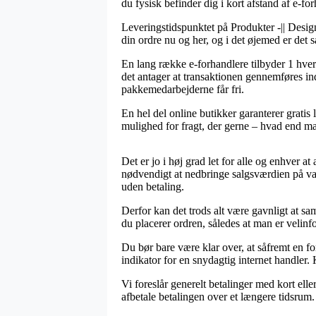
du fysisk befinder dig i kort afstand af e-fo
Leveringstidspunktet på Produkter -|| Design
din ordre nu og her, og i det øjemed er det s
En lang række e-forhandlere tilbyder 1 hv
det antager at transaktionen gennemføres ind
pakkemedarbejderne får fri.
En hel del online butikker garanterer gratis 
mulighed for fragt, der gerne – hvad end man
Det er jo i høj grad let for alle og enhver at
nødvendigt at nedbringe salgsværdien på var
uden betaling.
Derfor kan det trods alt være gavnligt at s
du placerer ordren, således at man er velinfor
Du bør bare være klar over, at såfremt en fo
indikator for en snydagtig internet handler. 
Vi foreslår generelt betalinger med kort eller
afbetale betalingen over et længere tidsrum.