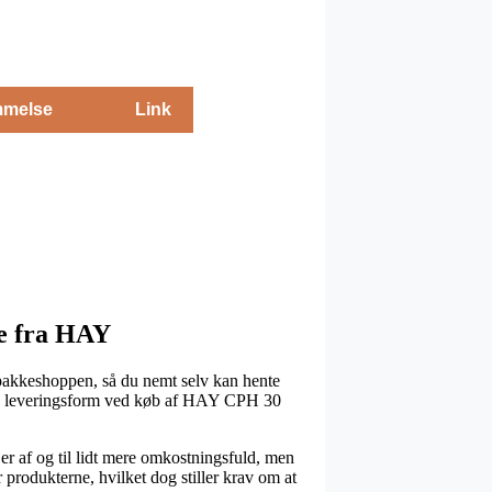
melse
Link
de fra HAY
s pakkeshoppen, så du nemt selv kan hente
igste leveringsform ved køb af HAY CPH 30
n er af og til lidt mere omkostningsfuld, men
 produkterne, hvilket dog stiller krav om at