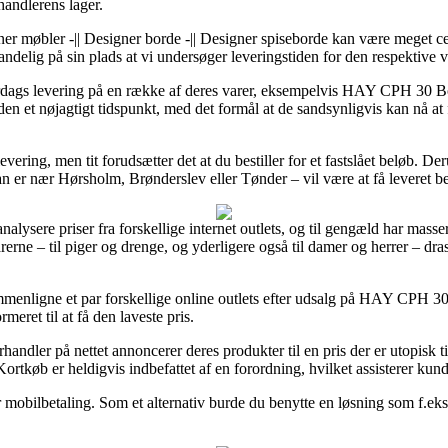
rhandlerens lager.
er møbler -|| Designer borde -|| Designer spiseborde kan være meget cen
andelig på sin plads at vi undersøger leveringstiden for den respektive v
erdags levering på en række af deres varer, eksempelvis HAY CPH 30 B
en et nøjagtigt tidspunkt, med det formål at de sandsynligvis kan nå at 
levering, men tit forudsætter det at du bestiller for et fastslået beløb. 
 er nær Hørsholm, Brønderslev eller Tønder – vil være at få leveret best
 analysere priser fra forskellige internet outlets, og til gengæld har mas
erne – til piger og drenge, og yderligere også til damer og herrer – dr
ammenligne et par forskellige online outlets efter udsalg på HAY CPH 3
meret til at få den laveste pris.
rhandler på nettet annoncerer deres produkter til en pris der er utopisk
Kortkøb er heldigvis indbefattet af en forordning, hvilket assisterer kun
 mobilbetaling. Som et alternativ burde du benytte en løsning som f.eks. V