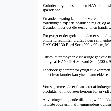
Forinden nogen bestiller i en HAY online sho
spændende.
En anden løsning kan derfor være at finde u
forretningen føjer de opstillede regler, og
Desuden giver det dig genvej til en håndsræ
For øvrigt er det godt at kunden er sat ind
online forretningen bruger. I den sammenhæng
HAY CPH 30 Bord Sort (200 x 90 cm, Matlake
Trustpilot frembyder visse ærlige genveje ti
ratings af HAY CPH 30 Bord Sort (200 x 90
Facebook genererer for øvrigt fuldkommen u
nettet hvor kunder kan ytre en anmeldelse af 
Vores hjemmeside er finansieret af indtægter
produkter, og modtager honorar for så vidt d
Anvisninger angående tilbud og webbutikker 
nyligste opdatering af hjemmesidens oplysn