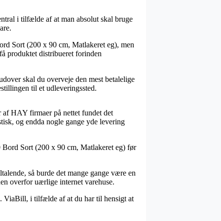
tral i tilfælde af at man absolut skal bruge
are.
ord Sort (200 x 90 cm, Matlakeret eg), men
få produktet distribueret forinden
Derudover skal du overveje den mest betalelige
illingen til et udleveringssted.
ser af HAY firmaer på nettet fundet det
astisk, og endda nogle gange yde levering
0 Bord Sort (200 x 90 cm, Matlakeret eg) før
 tiltalende, så burde det mange gange være en
den overfor uærlige internet varehuse.
iaBill, i tilfælde af at du har til hensigt at