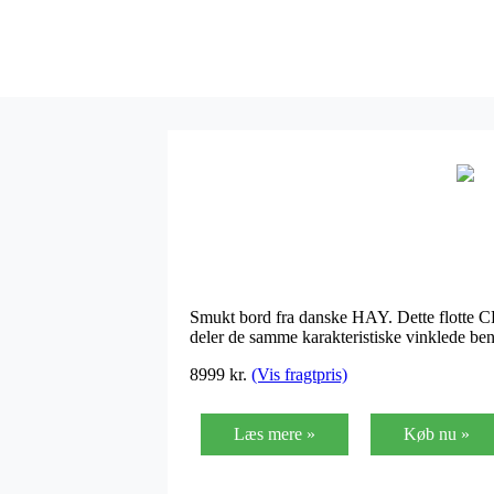
Smukt bord fra danske HAY. Dette flotte C
deler de samme karakteristiske vinklede ben
8999 kr.
(Vis fragtpris)
Læs mere »
Køb nu »