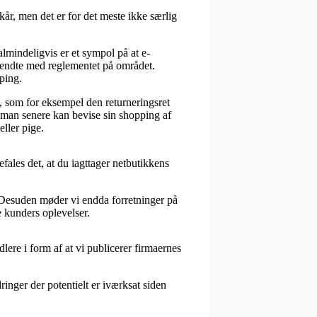
kår, men det er for det meste ikke særlig
lmindeligvis er et sympol på at e-
ekendte med reglementet på området.
ping.
, som for eksempel den returneringsret
s man senere kan bevise sin shopping af
ller pige.
fales det, at du iagttager netbutikkens
 Desuden møder vi endda forretninger på
e kunders oplevelser.
lere i form af at vi publicerer firmaernes
inger der potentielt er iværksat siden