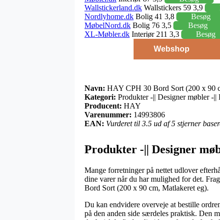
Wallstickerland.dk
Wallstickers 59 3,9
Nordlyhome.dk
Bolig 41 3,8
Besøg
MøbelNord.dk
Bolig 76 3,5
Besøg
XL-Møbler.dk
Interiør 211 3,3
Besøg
Webshop
Navn:
HAY CPH 30 Bord Sort (200 x 90 cm
Kategori:
Produkter -|| Designer møbler -||
Producent:
HAY
Varenummer:
14993806
EAN:
Vurderet til 3.5 ud af 5 stjerner bas
Produkter -|| Designer møb
Mange forretninger på nettet udlover efterh
dine varer når du har mulighed for det. Fra
Bord Sort (200 x 90 cm, Matlakeret eg).
Du kan endvidere overveje at bestille ordren 
på den anden side særdeles praktisk. Den mes