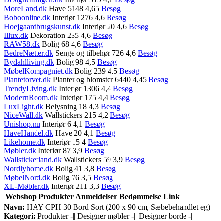
MoreLand.dk
Have 5148 4,65
Besøg
Boboonline.dk
Interiør 1276 4,6
Besøg
Hoejgaardbrugskunst.dk
Interiør 20 4,6
Besøg
Illux.dk
Dekoration 235 4,6
Besøg
RAW58.dk
Bolig 68 4,6
Besøg
BedreNætter.dk
Senge og tilbehør 726 4,6
Besøg
Bydahlliving.dk
Bolig 98 4,5
Besøg
MøbelKompagniet.dk
Bolig 239 4,5
Besøg
Plantetorvet.dk
Planter og blomster 6440 4,45
Besøg
TrendyLiving.dk
Interiør 1306 4,4
Besøg
ModernRoom.dk
Interiør 175 4,4
Besøg
LuxLight.dk
Belysning 18 4,3
Besøg
NiceWall.dk
Wallstickers 215 4,2
Besøg
Unishop.nu
Interiør 6 4,1
Besøg
HaveHandel.dk
Have 20 4,1
Besøg
Likehome.dk
Interiør 15 4
Besøg
Møbler.dk
Interiør 87 3,9
Besøg
Wallstickerland.dk
Wallstickers 59 3,9
Besøg
Nordlyhome.dk
Bolig 41 3,8
Besøg
MøbelNord.dk
Bolig 76 3,5
Besøg
XL-Møbler.dk
Interiør 211 3,3
Besøg
Webshop
Produkter
Anmeldelser
Bedømmelse
Link
Navn:
HAY CPH 30 Bord Sort (200 x 90 cm, Sæbebehandlet eg)
Kategori:
Produkter -|| Designer møbler -|| Designer borde -||