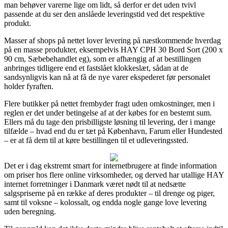
man behøver varerne lige om lidt, så derfor er det uden tvivl
passende at du ser den anslåede leveringstid ved det respektive
produkt.
Masser af shops på nettet lover levering på næstkommende hverdag
på en masse produkter, eksempelvis HAY CPH 30 Bord Sort (200 x
90 cm, Sæbebehandlet eg), som er afhængig af at bestillingen
anbringes tidligere end et fastslået klokkeslæt, sådan at de
sandsynligvis kan nå at få de nye varer ekspederet før personalet
holder fyraften.
Flere butikker på nettet frembyder fragt uden omkostninger, men i
reglen er det under betingelse af at der købes for en bestemt sum.
Ellers må du tage den prisbilligste løsning til levering, der i mange
tilfælde – hvad end du er tæt på København, Farum eller Hundested
– er at få dem til at køre bestillingen til et udleveringssted.
Det er i dag ekstremt smart for internetbrugere at finde information
om priser hos flere online virksomheder, og derved har utallige HAY
internet forretninger i Danmark været nødt til at nedsætte
salgspriserne på en række af deres produkter – til drenge og piger,
samt til voksne – kolossalt, og endda nogle gange love levering
uden beregning.