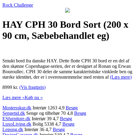
Rock Challenge
HAY CPH 30 Bord Sort (200 x
90 cm, Sæbebehandlet eg)
Smukt bord fra danske HAY. Dette flotte CPH 30 bord er en del af
den skønne Copenhague-serien, der er designet af Ronan og Erwan
Bouroullec. CPH 30 deler de samme karakteristiske vinklede ben og
stærke identitet, der er i overensstemmelse med resten af
(Læs mere)
8999 kr.
(Vis fragtpris)
Læs mere »
Køb nu »
Mostersskur.dk
Interiør 1263 4,9
Besøg
Sengetid.dk
Senge og tilbehør 70 4,8
Besøg
ESfurniture.dk
Interiør 39 4,7
Besøg
LuxoLiving.dk
Bolig 5338 4,7
Besøg
Lepong.dk
Interiør 36 4,7
Besøg
DesignGaragen.dk
Interiør 519 4,7
Besøg