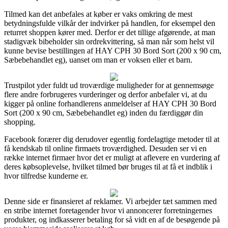
Tilmed kan det anbefales at køber er vaks omkring de mest
betydningsfulde vilkår der indvirker på handlen, for eksempel den
returret shoppen kører med. Derfor er det tillige afgørende, at man
stadigvæk bibeholder sin ordrekvittering, så man når som helst vil
kunne bevise bestillingen af HAY CPH 30 Bord Sort (200 x 90 cm,
Sæbebehandlet eg), uanset om man er voksen eller et barn.
Trustpilot yder fuldt ud troværdige muligheder for at gennemsøge
flere andre forbrugeres vurderinger og derfor anbefaler vi, at du
kigger på online forhandlerens anmeldelser af HAY CPH 30 Bord
Sort (200 x 90 cm, Sæbebehandlet eg) inden du færdiggør din
shopping.
Facebook forærer dig derudover egentlig fordelagtige metoder til at
få kendskab til online firmaets troværdighed. Desuden ser vi en
række internet firmaer hvor det er muligt at aflevere en vurdering af
deres købsoplevelse, hvilket tilmed bør bruges til at få et indblik i
hvor tilfredse kunderne er.
Denne side er finansieret af reklamer. Vi arbejder tæt sammen med
en stribe internet foretagender hvor vi annoncerer forretningernes
produkter, og indkasserer betaling for så vidt en af de besøgende på