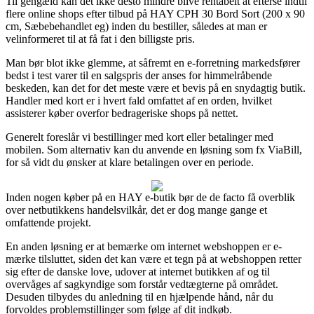
Til gengæld kan det ikke desto mindre blive rentabelt at efterse indtil
flere online shops efter tilbud på HAY CPH 30 Bord Sort (200 x 90
cm, Sæbebehandlet eg) inden du bestiller, således at man er
velinformeret til at få fat i den billigste pris.
Man bør blot ikke glemme, at såfremt en e-forretning markedsfører
bedst i test varer til en salgspris der anses for himmelråbende
beskeden, kan det for det meste være et bevis på en snydagtig butik.
Handler med kort er i hvert fald omfattet af en orden, hvilket
assisterer køber overfor bedrageriske shops på nettet.
Generelt foreslår vi bestillinger med kort eller betalinger med
mobilen. Som alternativ kan du anvende en løsning som fx ViaBill,
for så vidt du ønsker at klare betalingen over en periode.
Inden nogen køber på en HAY e-butik bør de de facto få overblik
over netbutikkens handelsvilkår, det er dog mange gange et
omfattende projekt.
En anden løsning er at bemærke om internet webshoppen er e-
mærke tilsluttet, siden det kan være et tegn på at webshoppen retter
sig efter de danske love, udover at internet butikken af og til
overvåges af sagkyndige som forstår vedtægterne på området.
Desuden tilbydes du anledning til en hjælpende hånd, når du
forvoldes problemstillinger som følge af dit indkøb.