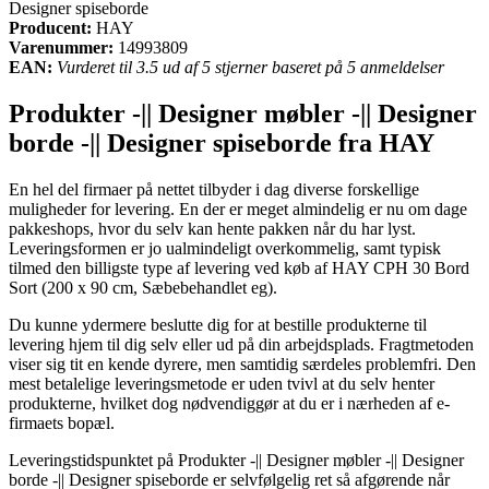
Designer spiseborde
Producent:
HAY
Varenummer:
14993809
EAN:
Vurderet til 3.5 ud af 5 stjerner baseret på 5 anmeldelser
Produkter -|| Designer møbler -|| Designer
borde -|| Designer spiseborde fra HAY
En hel del firmaer på nettet tilbyder i dag diverse forskellige
muligheder for levering. En der er meget almindelig er nu om dage
pakkeshops, hvor du selv kan hente pakken når du har lyst.
Leveringsformen er jo ualmindeligt overkommelig, samt typisk
tilmed den billigste type af levering ved køb af HAY CPH 30 Bord
Sort (200 x 90 cm, Sæbebehandlet eg).
Du kunne ydermere beslutte dig for at bestille produkterne til
levering hjem til dig selv eller ud på din arbejdsplads. Fragtmetoden
viser sig tit en kende dyrere, men samtidig særdeles problemfri. Den
mest betalelige leveringsmetode er uden tvivl at du selv henter
produkterne, hvilket dog nødvendiggør at du er i nærheden af e-
firmaets bopæl.
Leveringstidspunktet på Produkter -|| Designer møbler -|| Designer
borde -|| Designer spiseborde er selvfølgelig ret så afgørende når